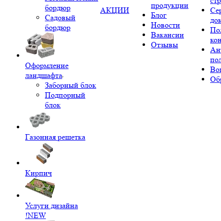
ст
продукции
бордюр
АКЦИИ
Се
Блог
Садовый
до
Новости
бордюр
По
Вакансии
ко
Отзывы
Ан
по
Оформление
Во
ландшафта
Об
Заборный блок
Подпорный
блок
Газонная решетка
Кирпич
Услуги дизайна
!NEW