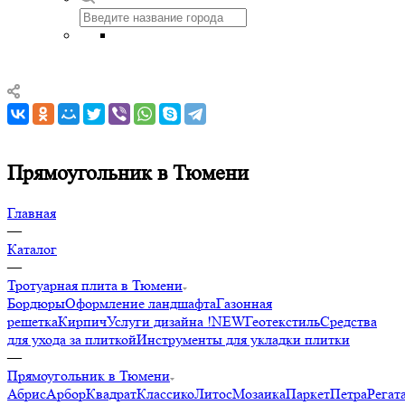
Прямоугольник в Тюмени
Главная
—
Каталог
—
Тротуарная плита в Тюмени
Бордюры
Оформление ландшафта
Газонная
решетка
Кирпич
Услуги дизайна !NEW
Геотекстиль
Средства
для ухода за плиткой
Инструменты для укладки плитки
—
Прямоугольник в Тюмени
Абрис
Арбор
Квадрат
Классико
Литос
Мозаика
Паркет
Петра
Регат