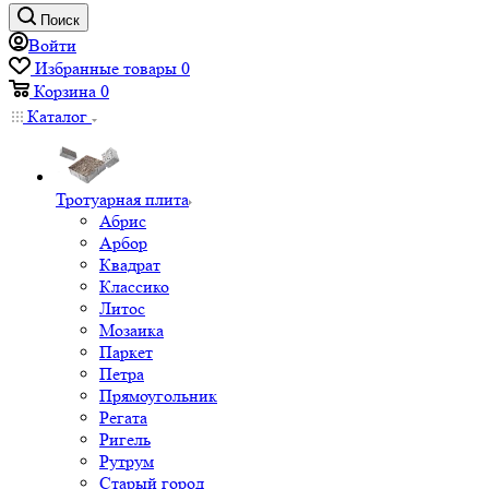
Поиск
Войти
Избранные товары
0
Корзина
0
Каталог
Тротуарная плита
Абрис
Арбор
Квадрат
Классико
Литос
Мозаика
Паркет
Петра
Прямоугольник
Регата
Ригель
Рутрум
Старый город