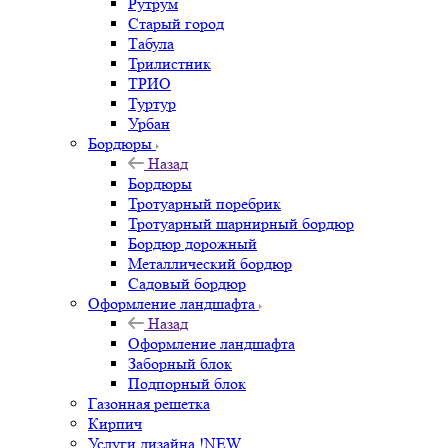
Рутрум
Старый город
Табула
Трилистник
ТРИО
Туртур
Урбан
Бордюры
Назад
Бордюры
Тротуарный поребрик
Тротуарный шарнирный бордюр
Бордюр дорожный
Металлический бордюр
Садовый бордюр
Оформление ландшафта
Назад
Оформление ландшафта
Заборный блок
Подпорный блок
Газонная решетка
Кирпич
Услуги дизайна !NEW