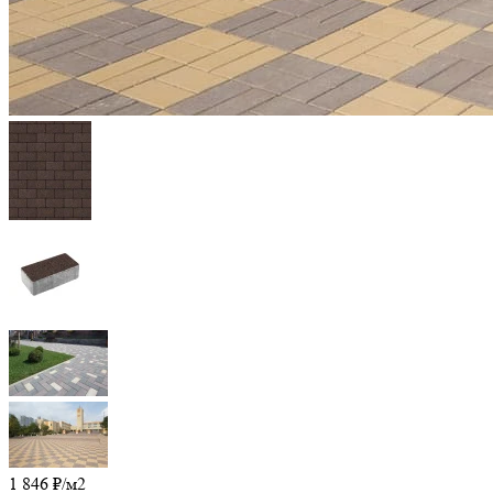
1 846
₽
/м2