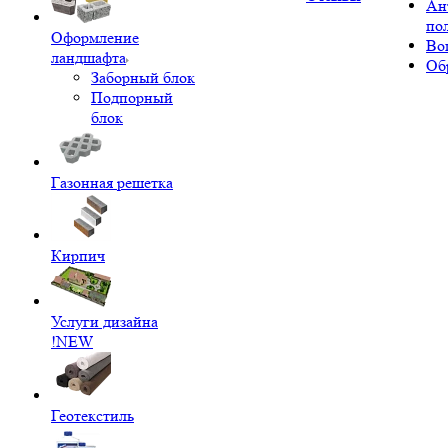
Ан
по
Оформление
Во
ландшафта
Об
Заборный блок
Подпорный
блок
Газонная решетка
Кирпич
Услуги дизайна
!NEW
Геотекстиль