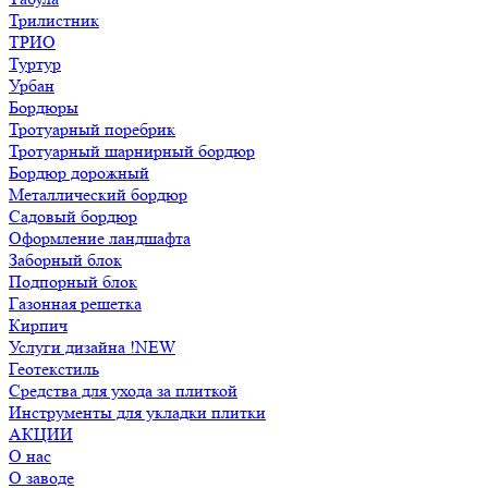
Трилистник
ТРИО
Туртур
Урбан
Бордюры
Тротуарный поребрик
Тротуарный шарнирный бордюр
Бордюр дорожный
Металлический бордюр
Садовый бордюр
Оформление ландшафта
Заборный блок
Подпорный блок
Газонная решетка
Кирпич
Услуги дизайна !NEW
Геотекстиль
Средства для ухода за плиткой
Инструменты для укладки плитки
АКЦИИ
О нас
О заводе