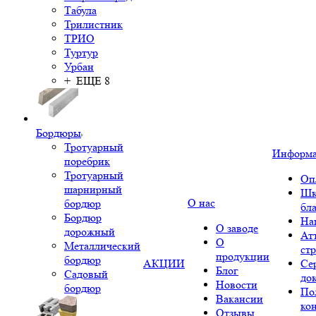
Табула
Трилистник
ТРИО
Туртур
Урбан
+ ЕЩЕ 8
Бордюры
Тротуарный
Информ
поребрик
Тротуарный
Оп
шарнирный
Шк
О нас
бордюр
бл
Бордюр
На
О заводе
дорожный
Ат
О
Металлический
ст
продукции
бордюр
АКЦИИ
Се
Блог
Садовый
до
Новости
бордюр
По
Вакансии
ко
Отзывы