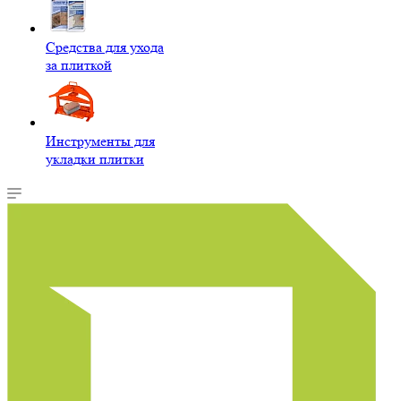
Средства для ухода
за плиткой
Инструменты для
укладки плитки