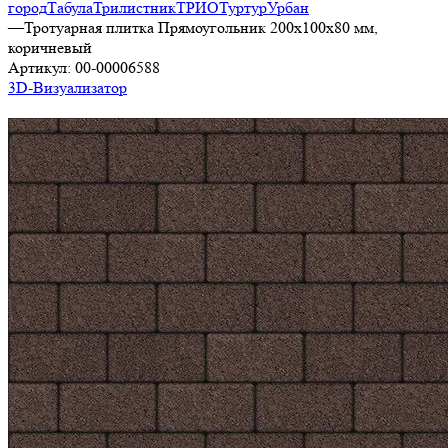
город
Табула
Трилистник
ТРИО
Туртур
Урбан
—
Тротуарная плитка Прямоугольник 200х100х80 мм,
коричневый
Артикул:
00-00006588
3D-Визуализатор