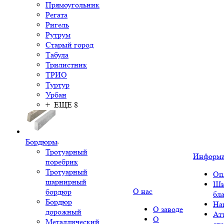
Прямоугольник
Регата
Ригель
Рутрум
Старый город
Табула
Трилистник
ТРИО
Туртур
Урбан
+ ЕЩЕ 8
Бордюры
Тротуарный
Информ
поребрик
Тротуарный
Оп
шарнирный
Шк
О нас
бордюр
бл
Бордюр
На
О заводе
дорожный
Ат
О
Металлический