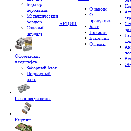
бл
Бордюр
На
О заводе
дорожный
Ат
О
Металлический
ст
продукции
бордюр
АКЦИИ
Се
Блог
Садовый
до
Новости
бордюр
По
Вакансии
ко
Отзывы
Ан
по
Оформление
Во
ландшафта
Об
Заборный блок
Подпорный
блок
Газонная решетка
Кирпич