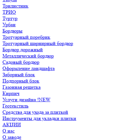
Трилистник
ТРИО
Туртур
Урбан
Бордюры
Тротуарный поребрик
Тротуарный шарнирный бордюр
Бордюр дорожный
Металлический бордюр
Садовый бордюр
Оформление ландшафта
Заборный блок
Подпорный блок
Газонная решетка
Кирпич
Услуги дизайна !NEW
Геотекстиль
Средства для ухода за плиткой
Инструменты для укладки плитки
АКЦИИ
О нас
О заводе