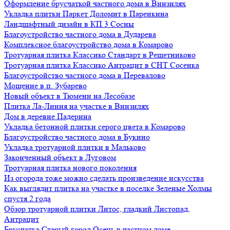
Оформление брусчаткой частного дома в Винзилях
Укладка плитки Паркет Доломит в Паренкина
Ландшафтный дизайн в КП 3 Сосны
Благоустройство частного дома в Дударева
Комплексное благоустройство дома в Комарово
Тротуарная плитка Классико Стандарт в Решетниково
Тротуарная плитка Классико Антрацит в СНТ Сосенка
Благоустройство частного дома в Перевалово
Мощение в п. Зубарево
Новый объект в Тюмени на Лесобазе
Плитка Ла-Линия на участке в Винзилях
Дом в деревне Падерина
Укладка бетонной плитки серого цвета в Комарово
Благоустройство частного дома в Букино
Укладка тротуарной плитки в Мальково
Законченный объект в Луговом
Тротуарная плитка нового поколения
Из огорода тоже можно сделать произведение искусства
Как выглядит плитка на участке в поселке Зеленые Холмы
спустя 2 года
Обзор тротуарной плитки Литос, гладкий Листопад,
Антрацит
Брусчатка Старый город Осень в частном доме