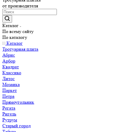
от производителя
Каталог
По всему сайту
По каталогу
Каталог
Тротуарная плита
Абрис
Арбор
Квадрат
Классико
Литос
Мозаика
Паркет
Петра
Прямоугольник
Регата
Ригель
Рутрум
Старый город
Табула