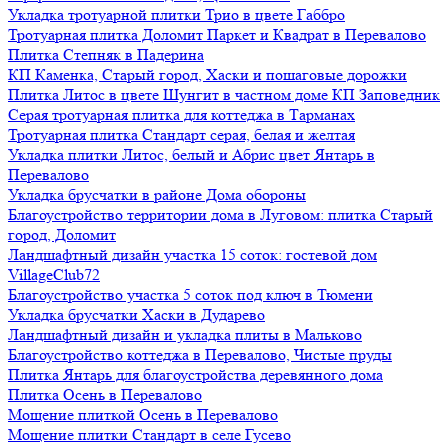
Укладка тротуарной плитки Трио в цвете Габбро
Тротуарная плитка Доломит Паркет и Квадрат в Перевалово
Плитка Степняк в Падерина
КП Каменка, Старый город, Хаски и пошаговые дорожки
Плитка Литос в цвете Шунгит в частном доме КП Заповедник
Серая тротуарная плитка для коттеджа в Тарманах
Тротуарная плитка Стандарт серая, белая и желтая
Укладка плитки Литос, белый и Абрис цвет Янтарь в
Перевалово
Укладка брусчатки в районе Дома обороны
Благоустройство территории дома в Луговом: плитка Старый
город, Доломит
Ландшафтный дизайн участка 15 соток: гостевой дом
VillageClub72
Благоустройство участка 5 соток под ключ в Тюмени
Укладка брусчатки Хаски в Дударево
Ландшафтный дизайн и укладка плиты в Мальково
Благоустройство коттеджа в Перевалово, Чистые пруды
Плитка Янтарь для благоустройства деревянного дома
Плитка Осень в Перевалово
Мощение плиткой Осень в Перевалово
Мощение плитки Стандарт в селе Гусево