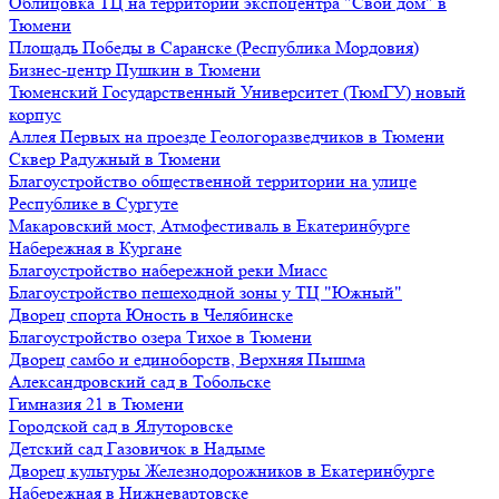
Облицовка ТЦ на территории экспоцентра "Свой дом" в
Тюмени
Площадь Победы в Саранске (Республика Мордовия)
Бизнес-центр Пушкин в Тюмени
Тюменский Государственный Университет (ТюмГУ) новый
корпус
Аллея Первых на проезде Геологоразведчиков в Тюмени
Сквер Радужный в Тюмени
Благоустройство общественной территории на улице
Республике в Сургуте
Макаровский мост, Атмофестиваль в Екатеринбурге
Набережная в Кургане
Благоустройство набережной реки Миасс
Благоустройство пешеходной зоны у ТЦ "Южный"
Дворец спорта Юность в Челябинске
Благоустройство озера Тихое в Тюмени
Дворец самбо и единоборств, Верхняя Пышма
Александровский сад в Тобольске
Гимназия 21 в Тюмени
Городской сад в Ялуторовске
Детский сад Газовичок в Надыме
Дворец культуры Железнодорожников в Екатеринбурге
Набережная в Нижневартовске