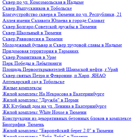
Сквер по ул. Комсомольская в Надыме
Сквер Выпускников в Тобольске
Благоустройство сквера в Тюмени по ул. Республики, 21
Аллея имени Салавата Юлаева в городе Салават
Сквер Болгаро-Советской дружбы в Тюмени
Сквер Школьный в Тюмени
Сквер Равновесия в Тюмени
Молодежный бульвар и Сквер трудовой славы в Надыме
Придомовая территория в Тарманах
Сквер Романтиков в Урае
Парк Победы в Лабытнанги
Площадь Первооткрывателей Шаимской нефти, г.Урай
Сквер святых Петра и Февронии, п.Харп, ЯНАО
Аптекарский сад в Тобольске
Жилые комплексы
Жилой комплекс На Некрасова в Екатеринбурге
Жилой комплекс "Дружба" в Перми
ЖК Клубный дом на ул. Ленина в Екатеринбурге
Жилой комплекс White House в Тюмени
Конструкции из декоративных бетонных блоков в комплексе
Биография, Тюмень
Жилой комплекс "Европейский берег 2.0" в Тюмени
Жилой комплекс "Дабл-Дабл" в Тюмени