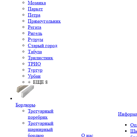
Мозаика
Паркет
Петра
Прямоугольник
Регата
Ригель
Рутрум
Старый город
Табула
Трилистник
ТРИО
Туртур
Урбан
+ ЕЩЕ 8
Бордюры
Тротуарный
Информ
поребрик
Тротуарный
Оп
шарнирный
Шк
бордюр
О нас