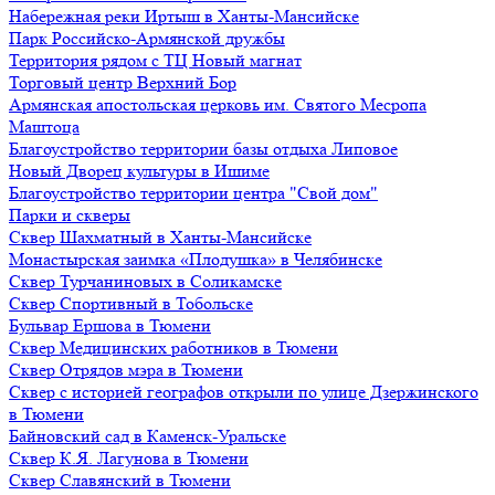
Набережная реки Иртыш в Ханты-Мансийске
Парк Российско-Армянской дружбы
Территория рядом с ТЦ Новый магнат
Торговый центр Верхний Бор
Армянская апостольская церковь им. Святого Месропа
Маштоца
Благоустройство территории базы отдыха Липовое
Нoвый Двoрeц культуры в Ишимe
Благоустройство территории центра "Свой дом"
Парки и скверы
Сквер Шахматный в Ханты-Мансийске
Монастырская заимка «Плодушка» в Челябинске
Сквер Турчаниновых в Соликамске
Сквер Спортивный в Тобольске
Бульвар Ершова в Тюмени
Сквер Медицинских работников в Тюмени
Сквер Отрядов мэра в Тюмени
Сквер с историей географов открыли по улице Дзержинского
в Тюмени
Байновский сад в Каменск-Уральске
Сквер К.Я. Лагунова в Тюмени
Сквер Славянский в Тюмени