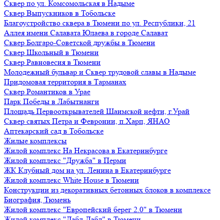
Сквер по ул. Комсомольская в Надыме
Сквер Выпускников в Тобольске
Благоустройство сквера в Тюмени по ул. Республики, 21
Аллея имени Салавата Юлаева в городе Салават
Сквер Болгаро-Советской дружбы в Тюмени
Сквер Школьный в Тюмени
Сквер Равновесия в Тюмени
Молодежный бульвар и Сквер трудовой славы в Надыме
Придомовая территория в Тарманах
Сквер Романтиков в Урае
Парк Победы в Лабытнанги
Площадь Первооткрывателей Шаимской нефти, г.Урай
Сквер святых Петра и Февронии, п.Харп, ЯНАО
Аптекарский сад в Тобольске
Жилые комплексы
Жилой комплекс На Некрасова в Екатеринбурге
Жилой комплекс "Дружба" в Перми
ЖК Клубный дом на ул. Ленина в Екатеринбурге
Жилой комплекс White House в Тюмени
Конструкции из декоративных бетонных блоков в комплексе
Биография, Тюмень
Жилой комплекс "Европейский берег 2.0" в Тюмени
Жилой комплекс "Дабл-Дабл" в Тюмени