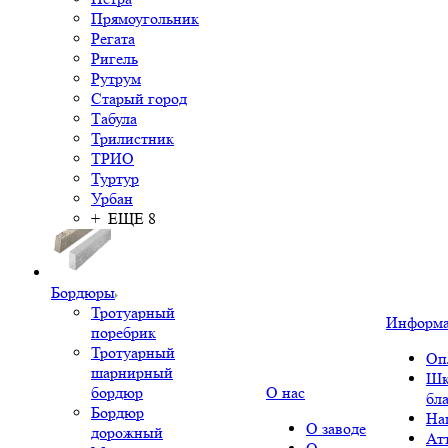
Прямоугольник
Регата
Ригель
Рутрум
Старый город
Табула
Трилистник
ТРИО
Туртур
Урбан
+ ЕЩЕ 8
Бордюры
Тротуарный
Информ
поребрик
Тротуарный
Оп
шарнирный
Шк
бордюр
О нас
бл
Бордюр
На
О заводе
дорожный
Ат