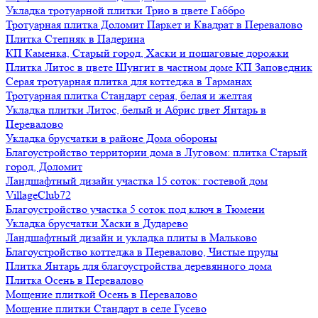
Укладка тротуарной плитки Трио в цвете Габбро
Тротуарная плитка Доломит Паркет и Квадрат в Перевалово
Плитка Степняк в Падерина
КП Каменка, Старый город, Хаски и пошаговые дорожки
Плитка Литос в цвете Шунгит в частном доме КП Заповедник
Серая тротуарная плитка для коттеджа в Тарманах
Тротуарная плитка Стандарт серая, белая и желтая
Укладка плитки Литос, белый и Абрис цвет Янтарь в
Перевалово
Укладка брусчатки в районе Дома обороны
Благоустройство территории дома в Луговом: плитка Старый
город, Доломит
Ландшафтный дизайн участка 15 соток: гостевой дом
VillageClub72
Благоустройство участка 5 соток под ключ в Тюмени
Укладка брусчатки Хаски в Дударево
Ландшафтный дизайн и укладка плиты в Мальково
Благоустройство коттеджа в Перевалово, Чистые пруды
Плитка Янтарь для благоустройства деревянного дома
Плитка Осень в Перевалово
Мощение плиткой Осень в Перевалово
Мощение плитки Стандарт в селе Гусево