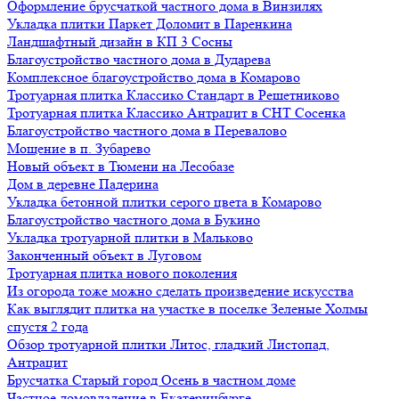
Оформление брусчаткой частного дома в Винзилях
Укладка плитки Паркет Доломит в Паренкина
Ландшафтный дизайн в КП 3 Сосны
Благоустройство частного дома в Дударева
Комплексное благоустройство дома в Комарово
Тротуарная плитка Классико Стандарт в Решетниково
Тротуарная плитка Классико Антрацит в СНТ Сосенка
Благоустройство частного дома в Перевалово
Мощение в п. Зубарево
Новый объект в Тюмени на Лесобазе
Дом в деревне Падерина
Укладка бетонной плитки серого цвета в Комарово
Благоустройство частного дома в Букино
Укладка тротуарной плитки в Мальково
Законченный объект в Луговом
Тротуарная плитка нового поколения
Из огорода тоже можно сделать произведение искусства
Как выглядит плитка на участке в поселке Зеленые Холмы
спустя 2 года
Обзор тротуарной плитки Литос, гладкий Листопад,
Антрацит
Брусчатка Старый город Осень в частном доме
Частное домовладение в Екатеринбурге