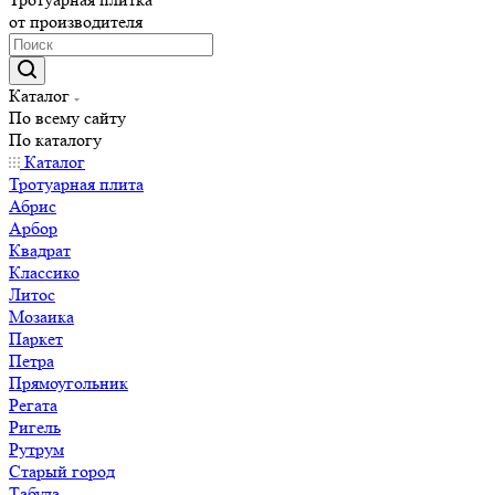
от производителя
Каталог
По всему сайту
По каталогу
Каталог
Тротуарная плита
Абрис
Арбор
Квадрат
Классико
Литос
Мозаика
Паркет
Петра
Прямоугольник
Регата
Ригель
Рутрум
Старый город
Табула