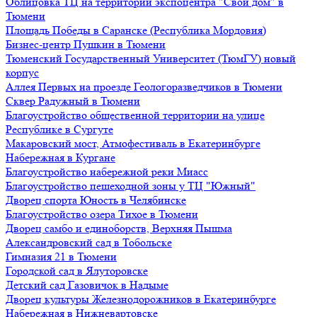
Облицовка ТЦ на территории экспоцентра "Свой дом" в
Тюмени
Площадь Победы в Саранске (Республика Мордовия)
Бизнес-центр Пушкин в Тюмени
Тюменский Государственный Университет (ТюмГУ) новый
корпус
Аллея Первых на проезде Геологоразведчиков в Тюмени
Сквер Радужный в Тюмени
Благоустройство общественной территории на улице
Республике в Сургуте
Макаровский мост, Атмофестиваль в Екатеринбурге
Набережная в Кургане
Благоустройство набережной реки Миасс
Благоустройство пешеходной зоны у ТЦ "Южный"
Дворец спорта Юность в Челябинске
Благоустройство озера Тихое в Тюмени
Дворец самбо и единоборств, Верхняя Пышма
Александровский сад в Тобольске
Гимназия 21 в Тюмени
Городской сад в Ялуторовске
Детский сад Газовичок в Надыме
Дворец культуры Железнодорожников в Екатеринбурге
Набережная в Нижневартовске