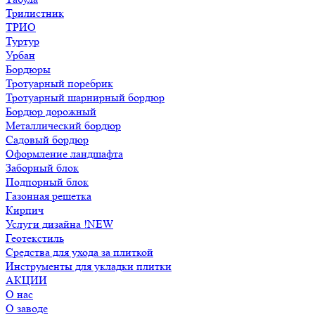
Трилистник
ТРИО
Туртур
Урбан
Бордюры
Тротуарный поребрик
Тротуарный шарнирный бордюр
Бордюр дорожный
Металлический бордюр
Садовый бордюр
Оформление ландшафта
Заборный блок
Подпорный блок
Газонная решетка
Кирпич
Услуги дизайна !NEW
Геотекстиль
Средства для ухода за плиткой
Инструменты для укладки плитки
АКЦИИ
О нас
О заводе