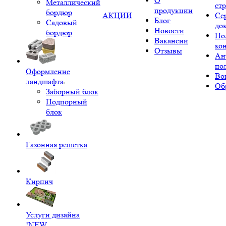
О
Металлический
ст
продукции
бордюр
АКЦИИ
Се
Блог
Садовый
до
Новости
бордюр
По
Вакансии
ко
Отзывы
Ан
по
Оформление
Во
ландшафта
Об
Заборный блок
Подпорный
блок
Газонная решетка
Кирпич
Услуги дизайна
!NEW