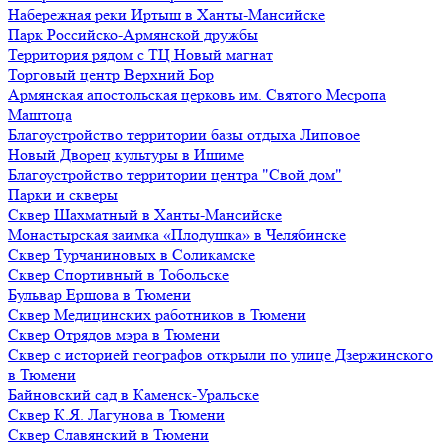
Набережная реки Иртыш в Ханты-Мансийске
Парк Российско-Армянской дружбы
Территория рядом с ТЦ Новый магнат
Торговый центр Верхний Бор
Армянская апостольская церковь им. Святого Месропа
Маштоца
Благоустройство территории базы отдыха Липовое
Нoвый Двoрeц культуры в Ишимe
Благоустройство территории центра "Свой дом"
Парки и скверы
Сквер Шахматный в Ханты-Мансийске
Монастырская заимка «Плодушка» в Челябинске
Сквер Турчаниновых в Соликамске
Сквер Спортивный в Тобольске
Бульвар Ершова в Тюмени
Сквер Медицинских работников в Тюмени
Сквер Отрядов мэра в Тюмени
Сквер с историей географов открыли по улице Дзержинского
в Тюмени
Байновский сад в Каменск-Уральске
Сквер К.Я. Лагунова в Тюмени
Сквер Славянский в Тюмени