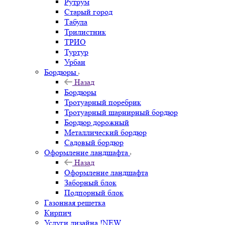
Рутрум
Старый город
Табула
Трилистник
ТРИО
Туртур
Урбан
Бордюры
Назад
Бордюры
Тротуарный поребрик
Тротуарный шарнирный бордюр
Бордюр дорожный
Металлический бордюр
Садовый бордюр
Оформление ландшафта
Назад
Оформление ландшафта
Заборный блок
Подпорный блок
Газонная решетка
Кирпич
Услуги дизайна !NEW