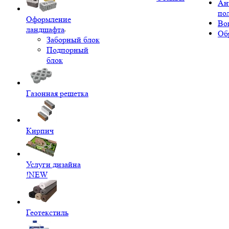
Ан
по
Оформление
Во
ландшафта
Об
Заборный блок
Подпорный
блок
Газонная решетка
Кирпич
Услуги дизайна
!NEW
Геотекстиль