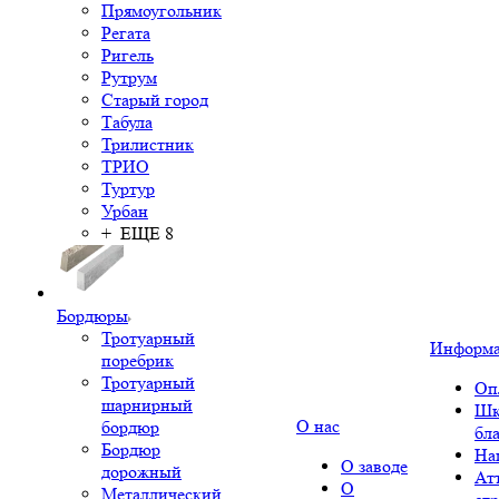
Прямоугольник
Регата
Ригель
Рутрум
Старый город
Табула
Трилистник
ТРИО
Туртур
Урбан
+ ЕЩЕ 8
Бордюры
Тротуарный
Информ
поребрик
Тротуарный
Оп
шарнирный
Шк
О нас
бордюр
бл
Бордюр
На
О заводе
дорожный
Ат
О
Металлический