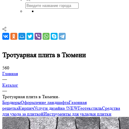
Тротуарная плита в Тюмени
560
Главная
—
Каталог
—
Тротуарная плита в Тюмени
Бордюры
Оформление ландшафта
Газонная
решетка
Кирпич
Услуги дизайна !NEW
Геотекстиль
Средства
для ухода за плиткой
Инструменты для укладки плитки