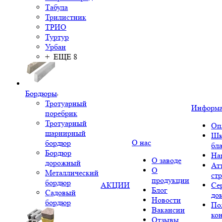
Табула
Трилистник
ТРИО
Туртур
Урбан
+ ЕЩЕ 8
Бордюры
Тротуарный
Информ
поребрик
Тротуарный
Оп
шарнирный
Шк
О нас
бордюр
бл
Бордюр
На
О заводе
дорожный
Ат
О
Металлический
ст
продукции
бордюр
АКЦИИ
Се
Блог
Садовый
до
Новости
бордюр
По
Вакансии
ко
Отзывы