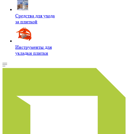
Средства для ухода
за плиткой
Инструменты для
укладки плитки