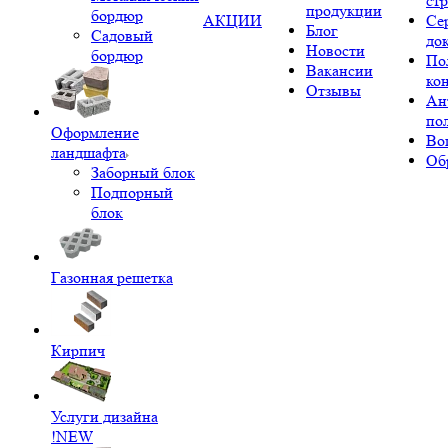
ст
продукции
бордюр
АКЦИИ
Се
Блог
Садовый
до
Новости
бордюр
По
Вакансии
ко
Отзывы
Ан
по
Оформление
Во
ландшафта
Об
Заборный блок
Подпорный
блок
Газонная решетка
Кирпич
Услуги дизайна
!NEW