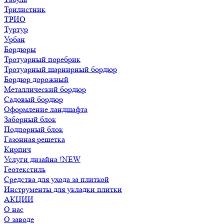
Трилистник
ТРИО
Туртур
Урбан
Бордюры
Тротуарный поребрик
Тротуарный шарнирный бордюр
Бордюр дорожный
Металлический бордюр
Садовый бордюр
Оформление ландшафта
Заборный блок
Подпорный блок
Газонная решетка
Кирпич
Услуги дизайна !NEW
Геотекстиль
Средства для ухода за плиткой
Инструменты для укладки плитки
АКЦИИ
О нас
О заводе