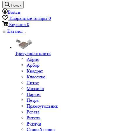
Поиск
Войти
Избранные товары
0
Корзина
0
Каталог
Тротуарная плита
Абрис
Арбор
Квадрат
Классико
Литос
Мозаика
Паркет
Петра
Прямоугольник
Регата
Ригель
Рутрум
Старый город