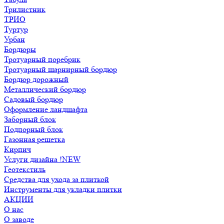
Трилистник
ТРИО
Туртур
Урбан
Бордюры
Тротуарный поребрик
Тротуарный шарнирный бордюр
Бордюр дорожный
Металлический бордюр
Садовый бордюр
Оформление ландшафта
Заборный блок
Подпорный блок
Газонная решетка
Кирпич
Услуги дизайна !NEW
Геотекстиль
Средства для ухода за плиткой
Инструменты для укладки плитки
АКЦИИ
О нас
О заводе