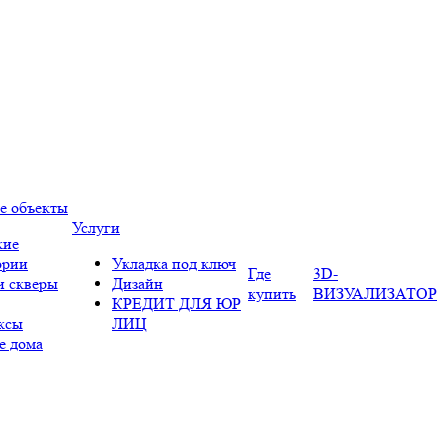
е объекты
Услуги
кие
ории
Укладка под ключ
Где
3D-
и скверы
Дизайн
купить
ВИЗУАЛИЗАТОР
КРЕДИТ ДЛЯ ЮР
ксы
ЛИЦ
е дома