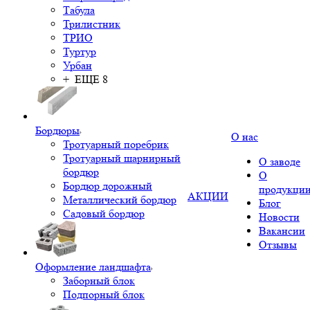
Табула
Трилистник
ТРИО
Туртур
Урбан
+ ЕЩЕ 8
Бордюры
О нас
Тротуарный поребрик
Тротуарный шарнирный
О заводе
бордюр
О
Бордюр дорожный
продукци
АКЦИИ
Металлический бордюр
Блог
Садовый бордюр
Новости
Вакансии
Отзывы
Оформление ландшафта
Заборный блок
Подпорный блок