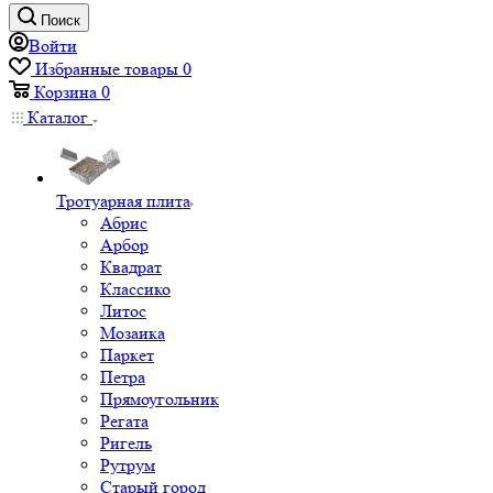
Поиск
Войти
Избранные товары
0
Корзина
0
Каталог
Тротуарная плита
Абрис
Арбор
Квадрат
Классико
Литос
Мозаика
Паркет
Петра
Прямоугольник
Регата
Ригель
Рутрум
Старый город