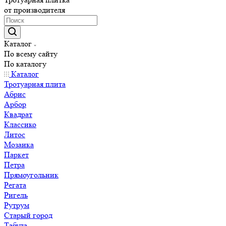
от производителя
Каталог
По всему сайту
По каталогу
Каталог
Тротуарная плита
Абрис
Арбор
Квадрат
Классико
Литос
Мозаика
Паркет
Петра
Прямоугольник
Регата
Ригель
Рутрум
Старый город
Табула