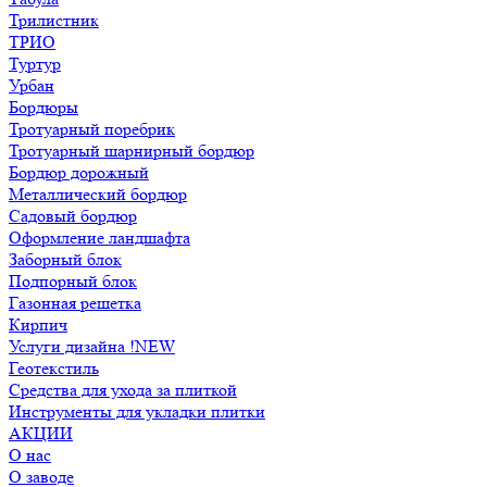
Трилистник
ТРИО
Туртур
Урбан
Бордюры
Тротуарный поребрик
Тротуарный шарнирный бордюр
Бордюр дорожный
Металлический бордюр
Садовый бордюр
Оформление ландшафта
Заборный блок
Подпорный блок
Газонная решетка
Кирпич
Услуги дизайна !NEW
Геотекстиль
Средства для ухода за плиткой
Инструменты для укладки плитки
АКЦИИ
О нас
О заводе