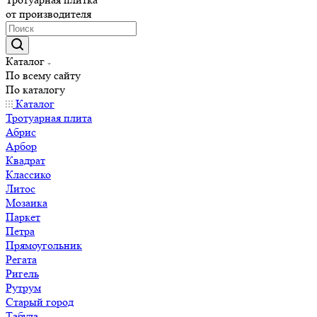
от производителя
Каталог
По всему сайту
По каталогу
Каталог
Тротуарная плита
Абрис
Арбор
Квадрат
Классико
Литос
Мозаика
Паркет
Петра
Прямоугольник
Регата
Ригель
Рутрум
Старый город
Табула