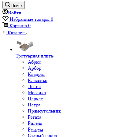
Поиск
Войти
Избранные товары
0
Корзина
0
Каталог
Тротуарная плита
Абрис
Арбор
Квадрат
Классико
Литос
Мозаика
Паркет
Петра
Прямоугольник
Регата
Ригель
Рутрум
Старый город