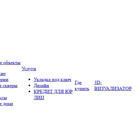
е объекты
Услуги
кие
ории
Укладка под ключ
Где
3D-
и скверы
Дизайн
купить
ВИЗУАЛИЗАТОР
КРЕДИТ ДЛЯ ЮР
ксы
ЛИЦ
е дома