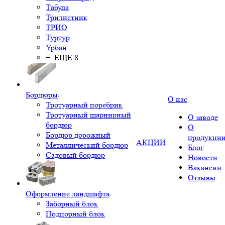
Табула
Трилистник
ТРИО
Туртур
Урбан
+ ЕЩЕ 8
Бордюры
О нас
Тротуарный поребрик
Тротуарный шарнирный
О заводе
бордюр
О
Бордюр дорожный
продукци
АКЦИИ
Металлический бордюр
Блог
Садовый бордюр
Новости
Вакансии
Отзывы
Оформление ландшафта
Заборный блок
Подпорный блок