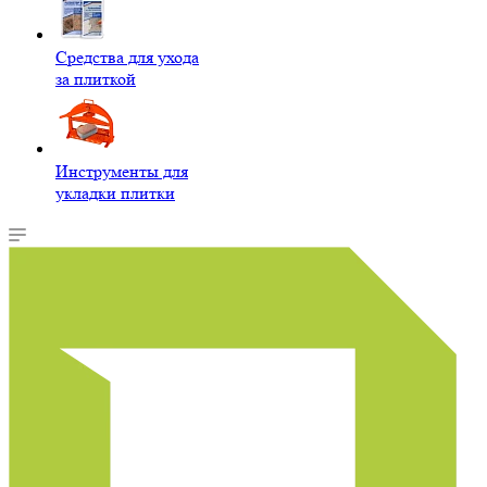
Средства для ухода
за плиткой
Инструменты для
укладки плитки