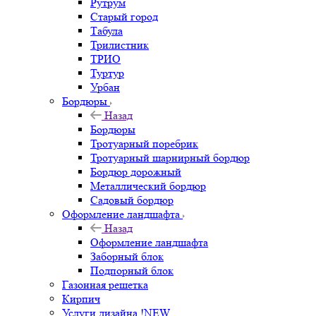
Рутрум
Старый город
Табула
Трилистник
ТРИО
Туртур
Урбан
Бордюры
Назад
Бордюры
Тротуарный поребрик
Тротуарный шарнирный бордюр
Бордюр дорожный
Металлический бордюр
Садовый бордюр
Оформление ландшафта
Назад
Оформление ландшафта
Заборный блок
Подпорный блок
Газонная решетка
Кирпич
Услуги дизайна !NEW