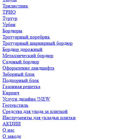
Трилистник
ТРИО
Туртур
Урбан
Бордюры
Тротуарный поребрик
Тротуарный шарнирный бордюр
Бордюр дорожный
Металлический бордюр
Садовый бордюр
Оформление ландшафта
Заборный блок
Подпорный блок
Газонная решетка
Кирпич
Услуги дизайна !NEW
Геотекстиль
Средства для ухода за плиткой
Инструменты для укладки плитки
АКЦИИ
О нас
О заводе