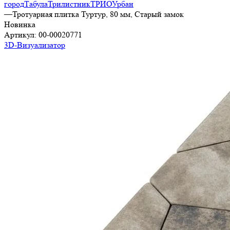
город
Табула
Трилистник
ТРИО
Урбан
—
Тротуарная плитка Туртур, 80 мм, Старый замок
Новинка
Артикул:
00-00020771
3D-Визуализатор