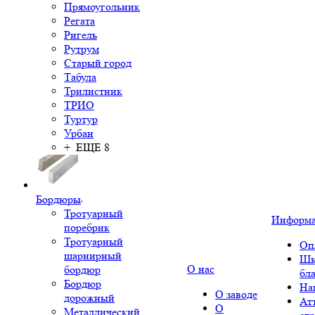
Прямоугольник
Регата
Ригель
Рутрум
Старый город
Табула
Трилистник
ТРИО
Туртур
Урбан
+ ЕЩЕ 8
Бордюры
Тротуарный
Информ
поребрик
Тротуарный
Оп
шарнирный
Шк
О нас
бордюр
бл
Бордюр
На
О заводе
дорожный
Ат
О
Металлический