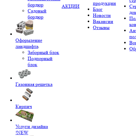
ст
продукции
бордюр
АКЦИИ
Се
Блог
Садовый
до
Новости
бордюр
По
Вакансии
ко
Отзывы
Ан
по
Оформление
Во
ландшафта
Об
Заборный блок
Подпорный
блок
Газонная решетка
Кирпич
Услуги дизайна
!NEW