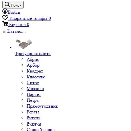
Поиск
Войти
Избранные товары
0
Корзина
0
Каталог
Тротуарная плита
Абрис
Арбор
Квадрат
Классико
Литос
Мозаика
Паркет
Петра
Прямоугольник
Регата
Ригель
Рутрум
Старый город