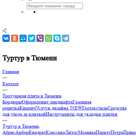
Туртур в Тюмени
Главная
—
Каталог
—
Тротуарная плита в Тюмени
Бордюры
Оформление ландшафта
Газонная
решетка
Кирпич
Услуги дизайна !NEW
Геотекстиль
Средства
для ухода за плиткой
Инструменты для укладки плитки
—
Туртур в Тюмени
Абрис
Арбор
Квадрат
Классико
Литос
Мозаика
Паркет
Петра
Прямо