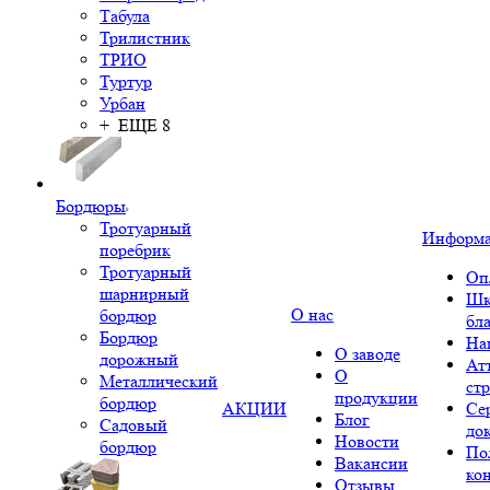
Табула
Трилистник
ТРИО
Туртур
Урбан
+ ЕЩЕ 8
Бордюры
Тротуарный
Информ
поребрик
Тротуарный
Оп
шарнирный
Шк
О нас
бордюр
бл
Бордюр
На
О заводе
дорожный
Ат
О
Металлический
ст
продукции
бордюр
АКЦИИ
Се
Блог
Садовый
до
Новости
бордюр
По
Вакансии
ко
Отзывы