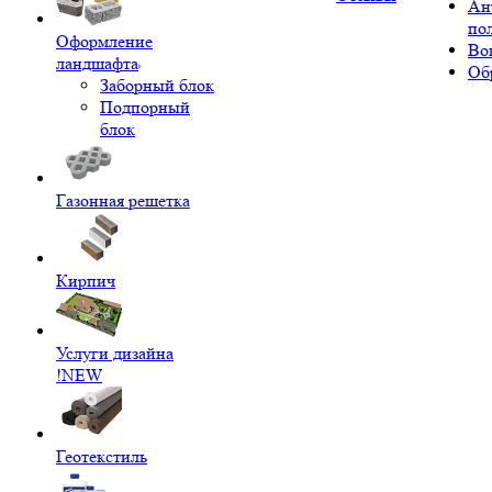
Ан
по
Оформление
Во
ландшафта
Об
Заборный блок
Подпорный
блок
Газонная решетка
Кирпич
Услуги дизайна
!NEW
Геотекстиль