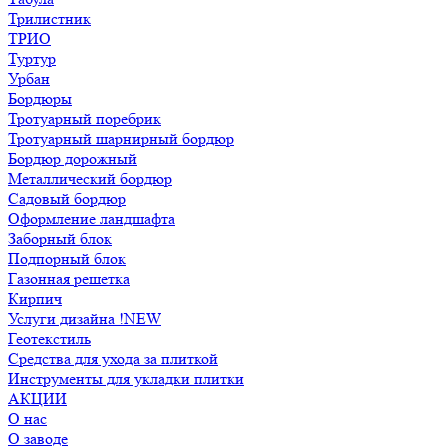
Трилистник
ТРИО
Туртур
Урбан
Бордюры
Тротуарный поребрик
Тротуарный шарнирный бордюр
Бордюр дорожный
Металлический бордюр
Садовый бордюр
Оформление ландшафта
Заборный блок
Подпорный блок
Газонная решетка
Кирпич
Услуги дизайна !NEW
Геотекстиль
Средства для ухода за плиткой
Инструменты для укладки плитки
АКЦИИ
О нас
О заводе