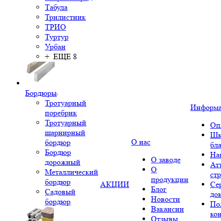
Табула
Трилистник
ТРИО
Туртур
Урбан
+ ЕЩЕ 8
Бордюры
Тротуарный
Информ
поребрик
Тротуарный
Оп
шарнирный
Шк
О нас
бордюр
бл
Бордюр
На
О заводе
дорожный
Ат
О
Металлический
ст
продукции
бордюр
АКЦИИ
Се
Блог
Садовый
до
Новости
бордюр
По
Вакансии
ко
Отзывы