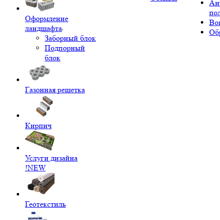
Ан
по
Оформление
Во
ландшафта
Об
Заборный блок
Подпорный
блок
Газонная решетка
Кирпич
Услуги дизайна
!NEW
Геотекстиль