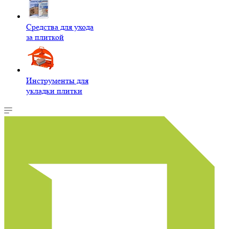
Средства для ухода
за плиткой
Инструменты для
укладки плитки