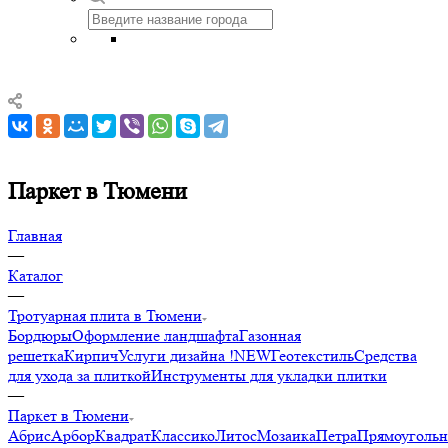
Паркет в Тюмени
Главная
—
Каталог
—
Тротуарная плита в Тюмени
Бордюры
Оформление ландшафта
Газонная
решетка
Кирпич
Услуги дизайна !NEW
Геотекстиль
Средства
для ухода за плиткой
Инструменты для укладки плитки
—
Паркет в Тюмени
Абрис
Арбор
Квадрат
Классико
Литос
Мозаика
Петра
Прямоуголь