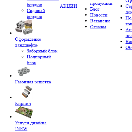
ст
продукции
бордюр
АКЦИИ
Се
Блог
Садовый
до
Новости
бордюр
По
Вакансии
ко
Отзывы
Ан
по
Оформление
Во
ландшафта
Об
Заборный блок
Подпорный
блок
Газонная решетка
Кирпич
Услуги дизайна
!NEW