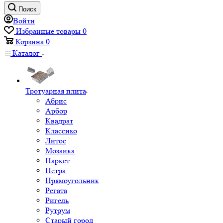
Поиск
Войти
Избранные товары
0
Корзина
0
Каталог
Тротуарная плита
Абрис
Арбор
Квадрат
Классико
Литос
Мозаика
Паркет
Петра
Прямоугольник
Регата
Ригель
Рутрум
Старый город