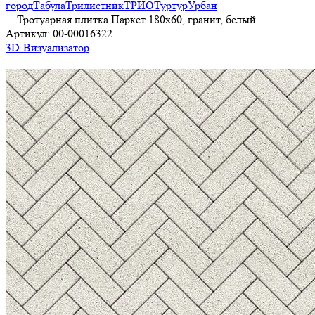
город
Табула
Трилистник
ТРИО
Туртур
Урбан
—
Тротуарная плитка Паркет 180х60, гранит, белый
Артикул:
00-00016322
3D-Визуализатор