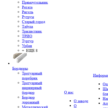
Прямоугольник
Регата
Ригель
Рутрум
Старый город
Табула
Трилистник
ТРИО
Туртур
Урбан
+ ЕЩЕ 8
Бордюры
Тротуарный
Информ
поребрик
Тротуарный
Оп
шарнирный
Шк
О нас
бордюр
бл
Бордюр
На
О заводе
дорожный
Ат
О
Металлический