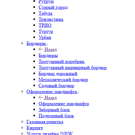
Рутрум
Старый город
Табула
Трилистник
ТРИО
Туртур
Урбан
Бордюры
Назад
Бордюры
Тротуарный поребрик
Тротуарный шарнирный бордюр
Бордюр дорожный
Металлический бордюр
Садовый бордюр
Оформление ландшафта
Назад
Оформление ландшафта
Заборный блок
Подпорный блок
Газонная решетка
Кирпич
Услуги дизайна !NEW