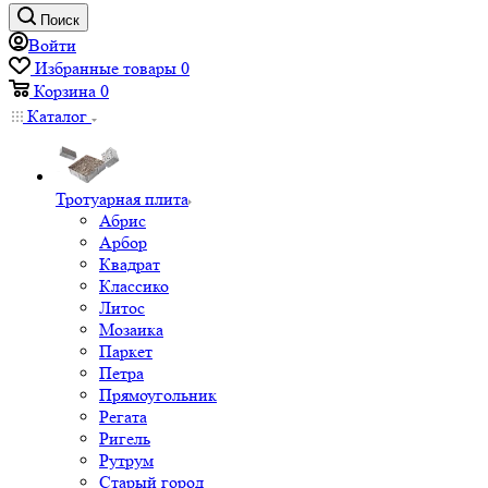
Поиск
Войти
Избранные товары
0
Корзина
0
Каталог
Тротуарная плита
Абрис
Арбор
Квадрат
Классико
Литос
Мозаика
Паркет
Петра
Прямоугольник
Регата
Ригель
Рутрум
Старый город