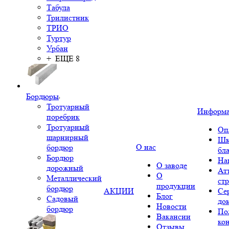
Табула
Трилистник
ТРИО
Туртур
Урбан
+ ЕЩЕ 8
Бордюры
Тротуарный
Информ
поребрик
Тротуарный
Оп
шарнирный
Шк
О нас
бордюр
бл
Бордюр
На
О заводе
дорожный
Ат
О
Металлический
ст
продукции
бордюр
АКЦИИ
Се
Блог
Садовый
до
Новости
бордюр
По
Вакансии
ко
Отзывы