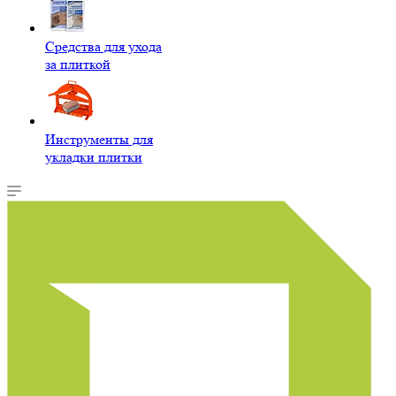
Средства для ухода
за плиткой
Инструменты для
укладки плитки