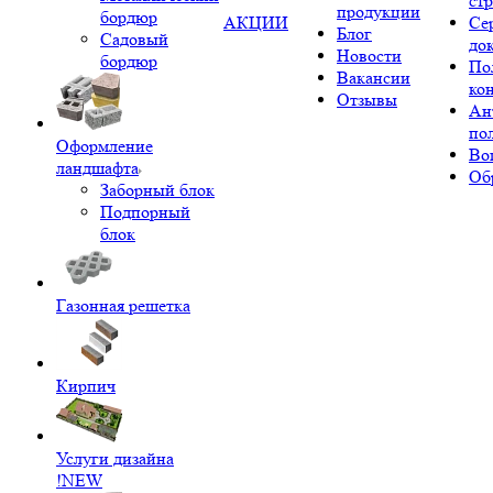
ст
продукции
бордюр
АКЦИИ
Се
Блог
Садовый
до
Новости
бордюр
По
Вакансии
ко
Отзывы
Ан
по
Оформление
Во
ландшафта
Об
Заборный блок
Подпорный
блок
Газонная решетка
Кирпич
Услуги дизайна
!NEW