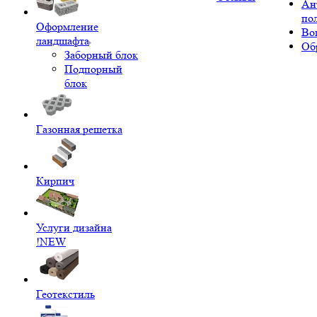
Ан
по
Оформление
Во
ландшафта
Об
Заборный блок
Подпорный
блок
Газонная решетка
Кирпич
Услуги дизайна
!NEW
Геотекстиль