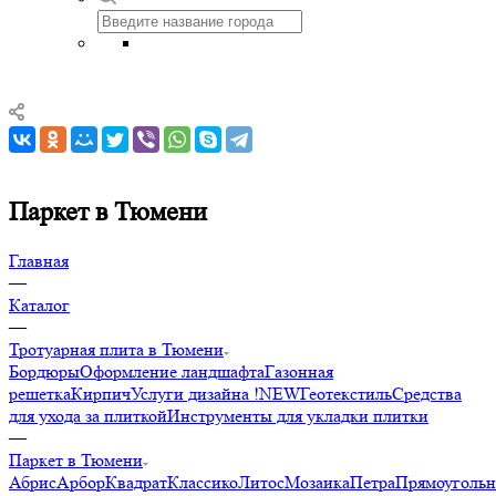
Паркет в Тюмени
Главная
—
Каталог
—
Тротуарная плита в Тюмени
Бордюры
Оформление ландшафта
Газонная
решетка
Кирпич
Услуги дизайна !NEW
Геотекстиль
Средства
для ухода за плиткой
Инструменты для укладки плитки
—
Паркет в Тюмени
Абрис
Арбор
Квадрат
Классико
Литос
Мозаика
Петра
Прямоуголь