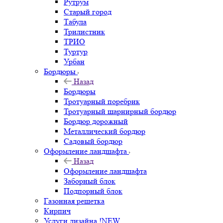
Рутрум
Старый город
Табула
Трилистник
ТРИО
Туртур
Урбан
Бордюры
Назад
Бордюры
Тротуарный поребрик
Тротуарный шарнирный бордюр
Бордюр дорожный
Металлический бордюр
Садовый бордюр
Оформление ландшафта
Назад
Оформление ландшафта
Заборный блок
Подпорный блок
Газонная решетка
Кирпич
Услуги дизайна !NEW