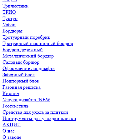
Трилистник
ТРИО
Туртур
Урбан
Бордюры
Тротуарный поребрик
Тротуарный шарнирный бордюр
Бордюр дорожный
Металлический бордюр
Садовый бордюр
Оформление ландшафта
Заборный блок
Подпорный блок
Газонная решетка
Кирпич
Услуги дизайна !NEW
Геотекстиль
Средства для ухода за плиткой
Инструменты для укладки плитки
АКЦИИ
О нас
О заводе