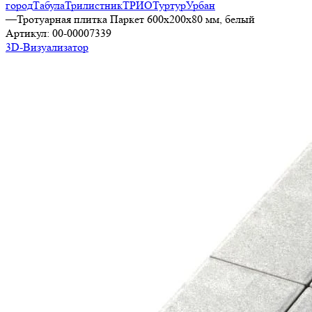
город
Табула
Трилистник
ТРИО
Туртур
Урбан
—
Тротуарная плитка Паркет 600х200х80 мм, белый
Артикул:
00-00007339
3D-Визуализатор