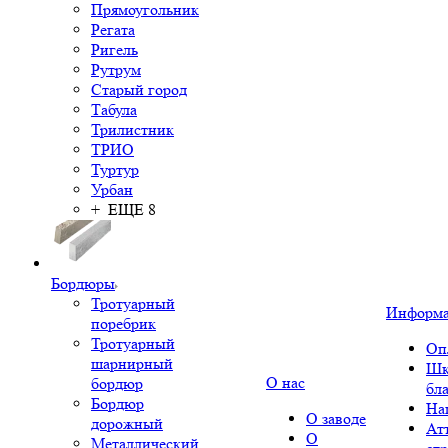
Прямоугольник
Регата
Ригель
Рутрум
Старый город
Табула
Трилистник
ТРИО
Туртур
Урбан
+ ЕЩЕ 8
Бордюры
Тротуарный
Информ
поребрик
Тротуарный
Оп
шарнирный
Шк
О нас
бордюр
бл
Бордюр
На
О заводе
дорожный
Ат
О
Металлический