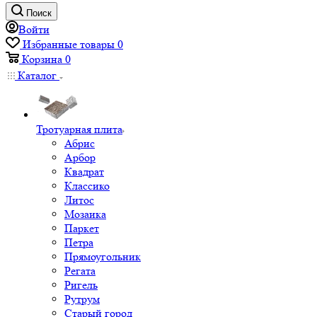
Поиск
Войти
Избранные товары
0
Корзина
0
Каталог
Тротуарная плита
Абрис
Арбор
Квадрат
Классико
Литос
Мозаика
Паркет
Петра
Прямоугольник
Регата
Ригель
Рутрум
Старый город