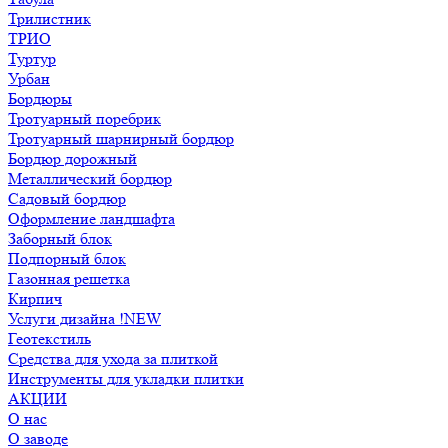
Трилистник
ТРИО
Туртур
Урбан
Бордюры
Тротуарный поребрик
Тротуарный шарнирный бордюр
Бордюр дорожный
Металлический бордюр
Садовый бордюр
Оформление ландшафта
Заборный блок
Подпорный блок
Газонная решетка
Кирпич
Услуги дизайна !NEW
Геотекстиль
Средства для ухода за плиткой
Инструменты для укладки плитки
АКЦИИ
О нас
О заводе