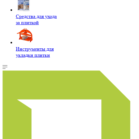
Средства для ухода
за плиткой
Инструменты для
укладки плитки