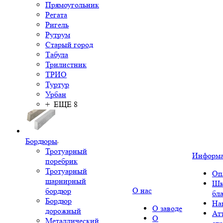
Прямоугольник
Регата
Ригель
Рутрум
Старый город
Табула
Трилистник
ТРИО
Туртур
Урбан
+ ЕЩЕ 8
Бордюры
Тротуарный
Информ
поребрик
Тротуарный
Оп
шарнирный
Шк
О нас
бордюр
бл
Бордюр
На
О заводе
дорожный
Ат
О
Металлический