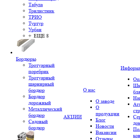
Табула
Трилистник
ТРИО
Туртур
Урбан
+ ЕЩЕ 8
Бордюры
Тротуарный
Информ
поребрик
Тротуарный
Оп
шарнирный
Шк
О нас
бордюр
бл
Бордюр
На
О заводе
дорожный
Ат
О
Металлический
ст
продукции
бордюр
АКЦИИ
Се
Блог
Садовый
до
Новости
бордюр
По
Вакансии
ко
Отзывы