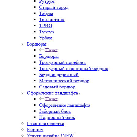
Рутрум
Старый город
Табула
Трилистник
ТРИО
Туртур
Урбан
Бордюры
Назад
Бордюры
Тротуарный поребрик
Тротуарный шарнирный бордюр
Бордюр дорожный
Металлический бордюр
Садовый бордюр
Оформление ландшафта
Назад
Оформление ландшафта
Заборный блок
Подпорный блок
Газонная решетка
Кирпич
Услуги дизайна !NEW