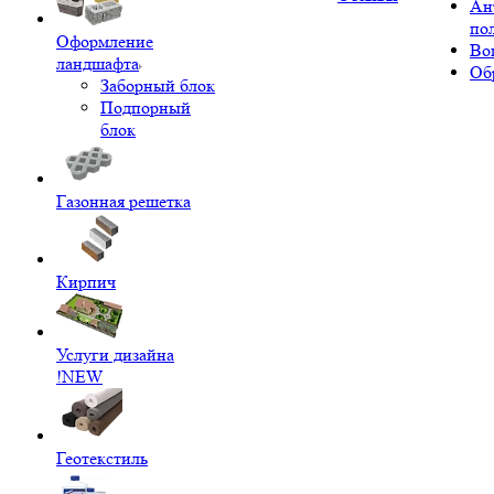
Ан
по
Оформление
Во
ландшафта
Об
Заборный блок
Подпорный
блок
Газонная решетка
Кирпич
Услуги дизайна
!NEW
Геотекстиль