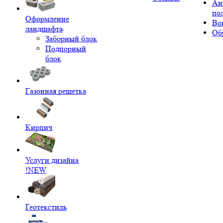
Ан
по
Оформление
Во
ландшафта
Об
Заборный блок
Подпорный
блок
Газонная решетка
Кирпич
Услуги дизайна
!NEW
Геотекстиль