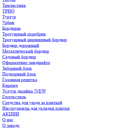
Трилистник
ТРИО
Туртур
Урбан
Бордюры
Тротуарный поребрик
Тротуарный шарнирный бордюр
Бордюр дорожный
Металлический бордюр
Садовый бордюр
Оформление ландшафта
Заборный блок
Подпорный блок
Газонная решетка
Кирпич
Услуги дизайна !NEW
Геотекстиль
Средства для ухода за плиткой
Инструменты для укладки плитки
АКЦИИ
О нас
О заводе