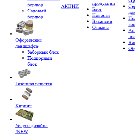
ст
продукции
бордюр
АКЦИИ
Се
Блог
Садовый
до
Новости
бордюр
По
Вакансии
ко
Отзывы
Ан
по
Оформление
Во
ландшафта
Об
Заборный блок
Подпорный
блок
Газонная решетка
Кирпич
Услуги дизайна
!NEW