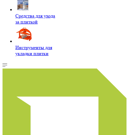
Средства для ухода
за плиткой
Инструменты для
укладки плитки