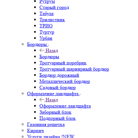
Рутрум
Старый город
Табула
Трилистник
ТРИО
Туртур
Урбан
Бордюры
Назад
Бордюры
Тротуарный поребрик
Тротуарный шарнирный бордюр
Бордюр дорожный
Металлический бордюр
Садовый бордюр
Оформление ландшафта
Назад
Оформление ландшафта
Заборный блок
Подпорный блок
Газонная решетка
Кирпич
Услуги дизайна !NEW