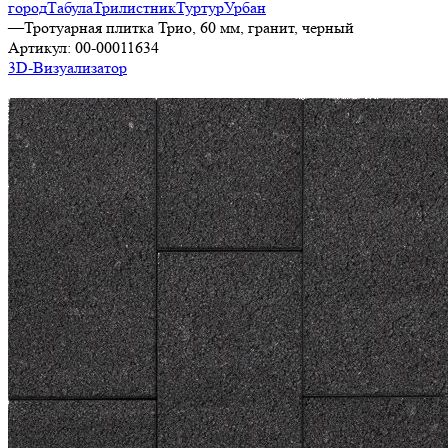
город
Табула
Трилистник
Туртур
Урбан
—
Тротуарная плитка Трио, 60 мм, гранит, черный
Артикул:
00-00011634
3D-Визуализатор