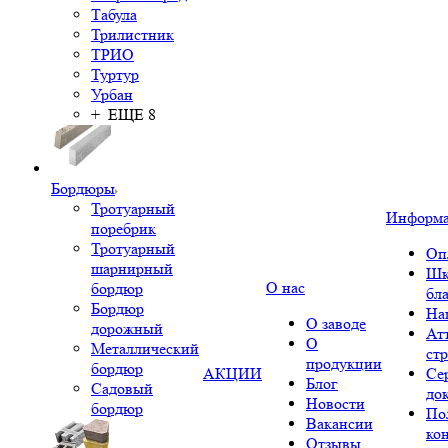
Табула
Трилистник
ТРИО
Туртур
Урбан
+ ЕЩЕ 8
Бордюры
Тротуарный
Информ
поребрик
Тротуарный
Оп
шарнирный
Шк
О нас
бордюр
бл
Бордюр
На
О заводе
дорожный
Ат
О
Металлический
ст
продукции
бордюр
АКЦИИ
Се
Блог
Садовый
до
Новости
бордюр
По
Вакансии
ко
Отзывы