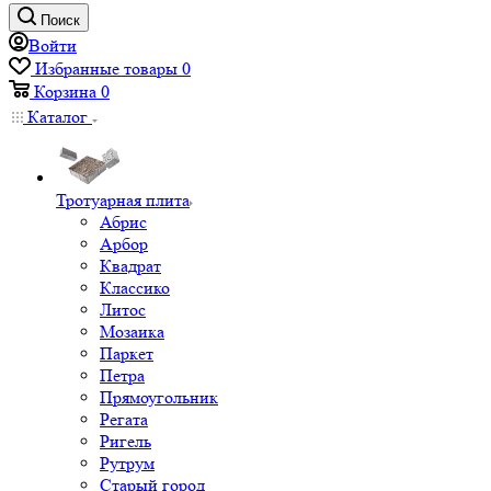
Поиск
Войти
Избранные товары
0
Корзина
0
Каталог
Тротуарная плита
Абрис
Арбор
Квадрат
Классико
Литос
Мозаика
Паркет
Петра
Прямоугольник
Регата
Ригель
Рутрум
Старый город