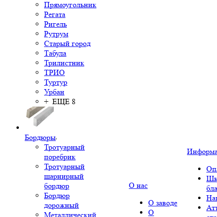
Прямоугольник
Регата
Ригель
Рутрум
Старый город
Табула
Трилистник
ТРИО
Туртур
Урбан
+ ЕЩЕ 8
Бордюры
Тротуарный
Информ
поребрик
Тротуарный
Оп
шарнирный
Шк
О нас
бордюр
бл
Бордюр
На
О заводе
дорожный
Ат
О
Металлический