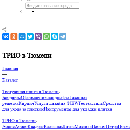
ТРИО в Тюмени
Главная
—
Каталог
—
Тротуарная плита в Тюмени
Бордюры
Оформление ландшафта
Газонная
решетка
Кирпич
Услуги дизайна !NEW
Геотекстиль
Средства
для ухода за плиткой
Инструменты для укладки плитки
—
ТРИО в Тюмени
Абрис
Арбор
Квадрат
Классико
Литос
Мозаика
Паркет
Петра
Прямо