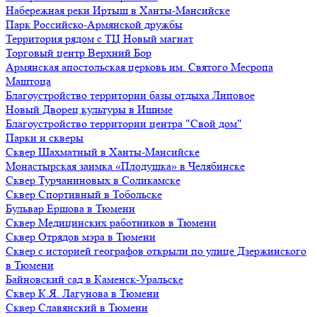
Набережная реки Иртыш в Ханты-Мансийске
Парк Российско-Армянской дружбы
Территория рядом с ТЦ Новый магнат
Торговый центр Верхний Бор
Армянская апостольская церковь им. Святого Месропа
Маштоца
Благоустройство территории базы отдыха Липовое
Нoвый Двoрeц культуры в Ишимe
Благоустройство территории центра "Свой дом"
Парки и скверы
Сквер Шахматный в Ханты-Мансийске
Монастырская заимка «Плодушка» в Челябинске
Сквер Турчаниновых в Соликамске
Сквер Спортивный в Тобольске
Бульвар Ершова в Тюмени
Сквер Медицинских работников в Тюмени
Сквер Отрядов мэра в Тюмени
Сквер с историей географов открыли по улице Дзержинского
в Тюмени
Байновский сад в Каменск-Уральске
Сквер К.Я. Лагунова в Тюмени
Сквер Славянский в Тюмени