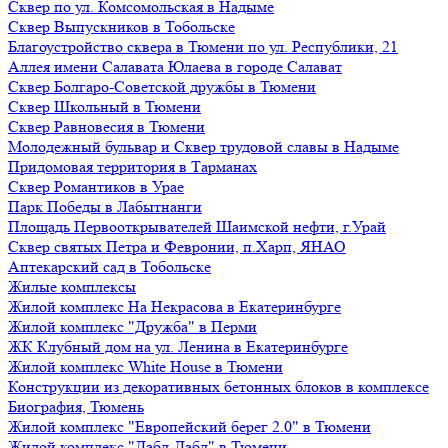
Сквер по ул. Комсомольская в Надыме
Сквер Выпускников в Тобольске
Благоустройство сквера в Тюмени по ул. Республики, 21
Аллея имени Салавата Юлаева в городе Салават
Сквер Болгаро-Советской дружбы в Тюмени
Сквер Школьный в Тюмени
Сквер Равновесия в Тюмени
Молодежный бульвар и Сквер трудовой славы в Надыме
Придомовая территория в Тарманах
Сквер Романтиков в Урае
Парк Победы в Лабытнанги
Площадь Первооткрывателей Шаимской нефти, г.Урай
Сквер святых Петра и Февронии, п.Харп, ЯНАО
Аптекарский сад в Тобольске
Жилые комплексы
Жилой комплекс На Некрасова в Екатеринбурге
Жилой комплекс "Дружба" в Перми
ЖК Клубный дом на ул. Ленина в Екатеринбурге
Жилой комплекс White House в Тюмени
Конструкции из декоративных бетонных блоков в комплексе
Биография, Тюмень
Жилой комплекс "Европейский берег 2.0" в Тюмени
Жилой комплекс "Дабл-Дабл" в Тюмени