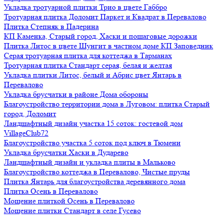
Укладка тротуарной плитки Трио в цвете Габбро
Тротуарная плитка Доломит Паркет и Квадрат в Перевалово
Плитка Степняк в Падерина
КП Каменка, Старый город, Хаски и пошаговые дорожки
Плитка Литос в цвете Шунгит в частном доме КП Заповедник
Серая тротуарная плитка для коттеджа в Тарманах
Тротуарная плитка Стандарт серая, белая и желтая
Укладка плитки Литос, белый и Абрис цвет Янтарь в
Перевалово
Укладка брусчатки в районе Дома обороны
Благоустройство территории дома в Луговом: плитка Старый
город, Доломит
Ландшафтный дизайн участка 15 соток: гостевой дом
VillageClub72
Благоустройство участка 5 соток под ключ в Тюмени
Укладка брусчатки Хаски в Дударево
Ландшафтный дизайн и укладка плиты в Мальково
Благоустройство коттеджа в Перевалово, Чистые пруды
Плитка Янтарь для благоустройства деревянного дома
Плитка Осень в Перевалово
Мощение плиткой Осень в Перевалово
Мощение плитки Стандарт в селе Гусево