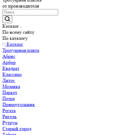
от производителя
Каталог
По всему сайту
По каталогу
Каталог
Тротуарная плита
Абрис
Арбор
Квадрат
Классико
Литос
Мозаика
Паркет
Петра
Прямоугольник
Регата
Ригель
Рутрум
Старый город
Табула