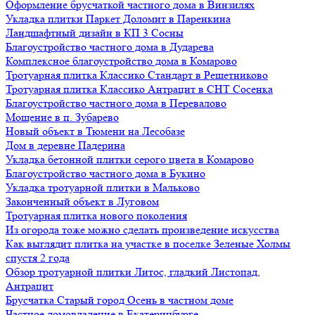
Оформление брусчаткой частного дома в Винзилях
Укладка плитки Паркет Доломит в Паренкина
Ландшафтный дизайн в КП 3 Сосны
Благоустройство частного дома в Дударева
Комплексное благоустройство дома в Комарово
Тротуарная плитка Классико Стандарт в Решетниково
Тротуарная плитка Классико Антрацит в СНТ Сосенка
Благоустройство частного дома в Перевалово
Мощение в п. Зубарево
Новый объект в Тюмени на Лесобазе
Дом в деревне Падерина
Укладка бетонной плитки серого цвета в Комарово
Благоустройство частного дома в Букино
Укладка тротуарной плитки в Мальково
Законченный объект в Луговом
Тротуарная плитка нового поколения
Из огорода тоже можно сделать произведение искусства
Как выглядит плитка на участке в поселке Зеленые Холмы
спустя 2 года
Обзор тротуарной плитки Литос, гладкий Листопад,
Антрацит
Брусчатка Старый город Осень в частном доме
Частное домовладение в Екатеринбурге