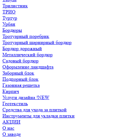
Трилистник
ТРИО
Туртур
Урбан
Бордюры
Тротуарный поребрик
Тротуарный шарнирный бордюр
Бордюр дорожный
Металлический бордюр
Садовый бордюр
Оформление ландшафта
Заборный блок
Подпорный блок
Газонная решетка
Кирпич
Услуги дизайна !NEW
Геотекстиль
Средства для ухода за плиткой
Инструменты для укладки плитки
АКЦИИ
О нас
О заводе