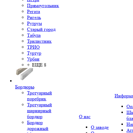
Прямоугольник
Регата
Ригель
Рутрум
Старый город
Табула
Трилистник
ТРИО
Туртур
Урбан
+ ЕЩЕ 8
Бордюры
Тротуарный
Информ
поребрик
Тротуарный
Оп
шарнирный
Шк
бордюр
О нас
бл
Бордюр
На
О заводе
дорожный
Ат