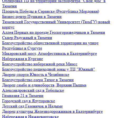
Облицовка ТЦ на территории экспоцентра "Свой дом" в
Тюмени
Площадь Победы в Саранске (Республика Мордовия)
Бизнес-центр Пушкин в Тюмени
Тюменский Государственный Университет (ТюмГУ) новый
корпус
Аллея Первых на проезде Геологоразведчиков в Тюмени
Сквер Радужный в Тюмени
Благоустройство общественной территории на улице
Республике в Сургуте
Макаровский мост, Атмофестиваль в Екатеринбурге
Набережная в Кургане
Благоустройство набережной реки Миасс
Благоустройство пешеходной зоны у ТЦ "Южный"
Дворец спорта Юность в Челябинске
Благоустройство озера Тихое в Тюмени
Дворец самбо и единоборств, Верхняя Пышма
Александровский сад в Тобольске
Гимназия 21 в Тюмени
Городской сад в Ялуторовске
Детский сад Газовичок в Надыме
Дворец культуры Железнодорожников в Екатеринбурге
Набережная в Нижневартовске