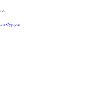
пус
е в Сургуте