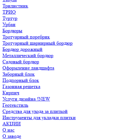
Трилистник
ТРИО
Туртур
Урбан
Бордюры
Тротуарный поребрик
Тротуарный шарнирный бордюр
Бордюр дорожный
Металлический бордюр
Садовый бордюр
Оформление ландшафта
Заборный блок
Подпорный блок
Газонная решетка
Кирпич
Услуги дизайна !NEW
Геотекстиль
Средства для ухода за плиткой
Инструменты для укладки плитки
АКЦИИ
О нас
О заводе