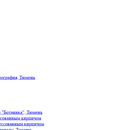
иография, Тюмень
е "Ботаника", Тюмень
ссованным кирпичом
ессованным кирпичом
ириады, Тюмень