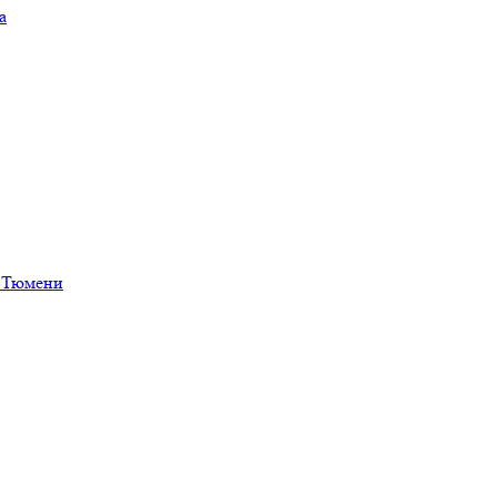
а
в Тюмени