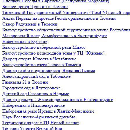
Площадь Победы в Саранске (Республика Мордовия)
Бизнес-центр Пушкин в Тюмени
Тюменский Государственный Университет (ТюмГУ) новый кор
Аллея Первых на проезде Геологоразведчиков в Тюмени
Сквер Радужный в Тюмени
Благоустройство общественной территории на улице Республик
Макаровский мост, Атмофестиваль в Екатеринбурге
Набережная в Кургане
Благоустройство набережной реки Миасс
Благоустройство пешеходной зоны у ТЦ "Южный"
Дворец спорта Юность в Челябинске
Благоустройство озера Тихое в Тюмени
Дворец самбо и единоборств, Верхняя Пышма
Александровский сад в Тобольске
Гимназия 21 в Тюмени
Городской сад в Ялуторовске
Детский сад Газовичок в Надыме
Дворец культуры Железнодорожников в Екатеринбурге
Набережная в Нижневартовске
Набережная реки Иртыш в Ханты-Мансийске
Парк Российско-Армянской дружбы
Территория рядом с ТЦ Новый магнат
Торговый центр Верхний Бор