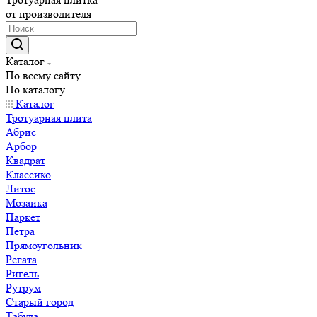
от производителя
Каталог
По всему сайту
По каталогу
Каталог
Тротуарная плита
Абрис
Арбор
Квадрат
Классико
Литос
Мозаика
Паркет
Петра
Прямоугольник
Регата
Ригель
Рутрум
Старый город
Табула