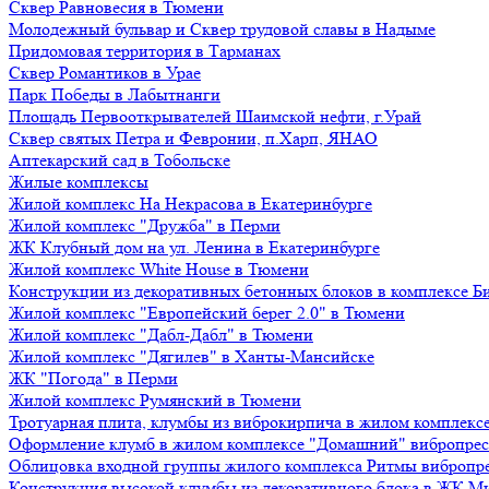
Сквер Равновесия в Тюмени
Молодежный бульвар и Сквер трудовой славы в Надыме
Придомовая территория в Тарманах
Сквер Романтиков в Урае
Парк Победы в Лабытнанги
Площадь Первооткрывателей Шаимской нефти, г.Урай
Сквер святых Петра и Февронии, п.Харп, ЯНАО
Аптекарский сад в Тобольске
Жилые комплексы
Жилой комплекс На Некрасова в Екатеринбурге
Жилой комплекс "Дружба" в Перми
ЖК Клубный дом на ул. Ленина в Екатеринбурге
Жилой комплекс White House в Тюмени
Конструкции из декоративных бетонных блоков в комплексе Б
Жилой комплекс "Европейский берег 2.0" в Тюмени
Жилой комплекс "Дабл-Дабл" в Тюмени
Жилой комплекс "Дягилев" в Ханты-Мансийске
ЖК "Погода" в Перми
Жилой комплекс Румянский в Тюмени
Тротуарная плита, клумбы из виброкирпича в жилом комплекс
Оформление клумб в жилом комплексе "Домашний" вибропре
Облицовка входной группы жилого комплекса Ритмы вибропр
Конструкция высокой клумбы из декоративного блока в ЖК М