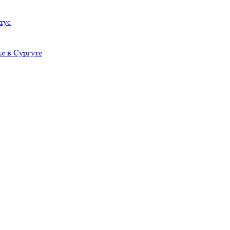
пус
е в Сургуте