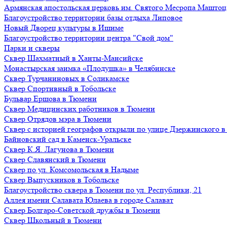
Армянская апостольская церковь им. Святого Месропа Маштоц
Благоустройство территории базы отдыха Липовое
Нoвый Двoрeц культуры в Ишимe
Благоустройство территории центра "Свой дом"
Парки и скверы
Сквер Шахматный в Ханты-Мансийске
Монастырская заимка «Плодушка» в Челябинске
Сквер Турчаниновых в Соликамске
Сквер Спортивный в Тобольске
Бульвар Ершова в Тюмени
Сквер Медицинских работников в Тюмени
Сквер Отрядов мэра в Тюмени
Сквер с историей географов открыли по улице Дзержинского 
Байновский сад в Каменск-Уральске
Сквер К.Я. Лагунова в Тюмени
Сквер Славянский в Тюмени
Сквер по ул. Комсомольская в Надыме
Сквер Выпускников в Тобольске
Благоустройство сквера в Тюмени по ул. Республики, 21
Аллея имени Салавата Юлаева в городе Салават
Сквер Болгаро-Советской дружбы в Тюмени
Сквер Школьный в Тюмени