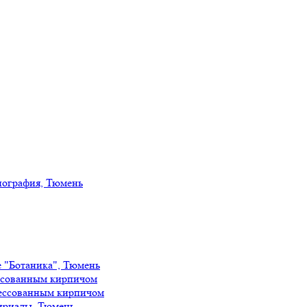
иография, Тюмень
е "Ботаника", Тюмень
ссованным кирпичом
ессованным кирпичом
ириады, Тюмень