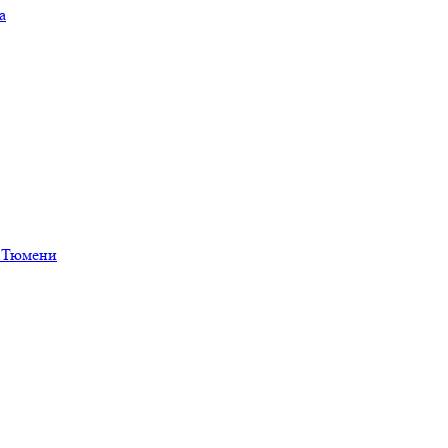
а
в Тюмени