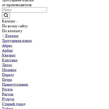
от производителя
Каталог
По всему сайту
По каталогу
Каталог
Тротуарная плита
Абрис
Арбор
Квадрат
Классико
Литос
Мозаика
Паркет
Петра
Прямоугольник
Регата
Ригель
Рутрум
Старый город
Табула