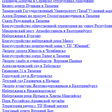
Площадь Победы в Саранске (Республика Мордовия)
Бизнес-центр Пушкин в Тюмени
Тюменский Государственный Университет (ТюмГУ) новый кор
Аллея Первых на проезде Геологоразведчиков в Тюмени
Сквер Радужный в Тюмени
Благоустройство общественной территории на улице Республик
Макаровский мост, Атмофестиваль в Екатеринбурге
Набережная в Кургане
Благоустройство набережной реки Миасс
Благоустройство пешеходной зоны у ТЦ "Южный"
Дворец спорта Юность в Челябинске
Благоустройство озера Тихое в Тюмени
Дворец самбо и единоборств, Верхняя Пышма
Александровский сад в Тобольске
Гимназия 21 в Тюмени
Городской сад в Ялуторовске
Детский сад Газовичок в Надыме
Дворец культуры Железнодорожников в Екатеринбурге
Набережная в Нижневартовске
Набережная реки Иртыш в Ханты-Мансийске
Парк Российско-Армянской дружбы
Территория рядом с ТЦ Новый магнат
Торговый центр Верхний Бор