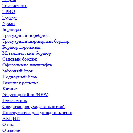
Трилистник
ТРИО
Туртур
Урбан
Бордюры
Тротуарный поребрик
Тротуарный шарнирный бордюр
Бордюр дорожный
Металлический бордюр
Садовый бордюр
Оформление ландшафта
Заборный блок
Подпорный блок
Газонная решетка
Кирпич
Услуги дизайна !NEW
Геотекстиль
Средства для ухода за плиткой
Инструменты для укладки плитки
АКЦИИ
О нас
О заводе