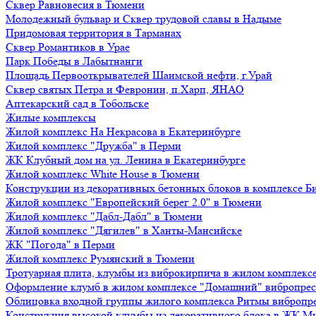
Сквер Равновесия в Тюмени
Молодежный бульвар и Сквер трудовой славы в Надыме
Придомовая территория в Тарманах
Сквер Романтиков в Урае
Парк Победы в Лабытнанги
Площадь Первооткрывателей Шаимской нефти, г.Урай
Сквер святых Петра и Февронии, п.Харп, ЯНАО
Аптекарский сад в Тобольске
Жилые комплексы
Жилой комплекс На Некрасова в Екатеринбурге
Жилой комплекс "Дружба" в Перми
ЖК Клубный дом на ул. Ленина в Екатеринбурге
Жилой комплекс White House в Тюмени
Конструкции из декоративных бетонных блоков в комплексе Б
Жилой комплекс "Европейский берег 2.0" в Тюмени
Жилой комплекс "Дабл-Дабл" в Тюмени
Жилой комплекс "Дягилев" в Ханты-Мансийске
ЖК "Погода" в Перми
Жилой комплекс Румянский в Тюмени
Тротуарная плита, клумбы из виброкирпича в жилом комплекс
Оформление клумб в жилом комплексе "Домашний" вибропре
Облицовка входной группы жилого комплекса Ритмы вибропр
Конструкция высокой клумбы из декоративного блока в ЖК М