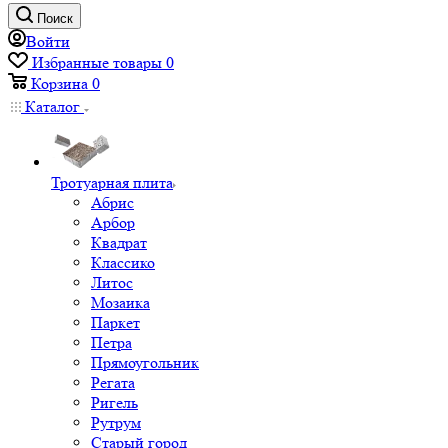
Поиск
Войти
Избранные товары
0
Корзина
0
Каталог
Тротуарная плита
Абрис
Арбор
Квадрат
Классико
Литос
Мозаика
Паркет
Петра
Прямоугольник
Регата
Ригель
Рутрум
Старый город