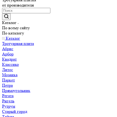
от производителя
Каталог
По всему сайту
По каталогу
Каталог
Тротуарная плита
Абрис
Арбор
Квадрат
Классико
Литос
Мозаика
Паркет
Петра
Прямоугольник
Регата
Ригель
Рутрум
Старый город
Табула