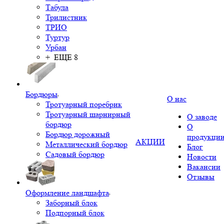
Табула
Трилистник
ТРИО
Туртур
Урбан
+ ЕЩЕ 8
Бордюры
О нас
Тротуарный поребрик
Тротуарный шарнирный
О заводе
бордюр
О
Бордюр дорожный
продукци
АКЦИИ
Металлический бордюр
Блог
Садовый бордюр
Новости
Вакансии
Отзывы
Оформление ландшафта
Заборный блок
Подпорный блок