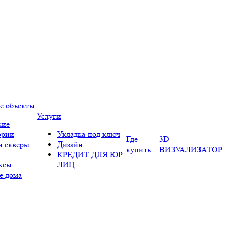
е объекты
Услуги
кие
ории
Укладка под ключ
Где
3D-
и скверы
Дизайн
купить
ВИЗУАЛИЗАТОР
КРЕДИТ ДЛЯ ЮР
ксы
ЛИЦ
е дома