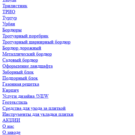
Трилистник
ТРИО
Туртур
Урбан
Бордюры
Тротуарный поребрик
Тротуарный шарнирный бордюр
Бордюр дорожный
Металлический бордюр
Садовый бордюр
Оформление ландшафта
Заборный блок
Подпорный блок
Газонная решетка
Кирпич
Услуги дизайна !NEW
Геотекстиль
Средства для ухода за плиткой
Инструменты для укладки плитки
АКЦИИ
О нас
О заводе