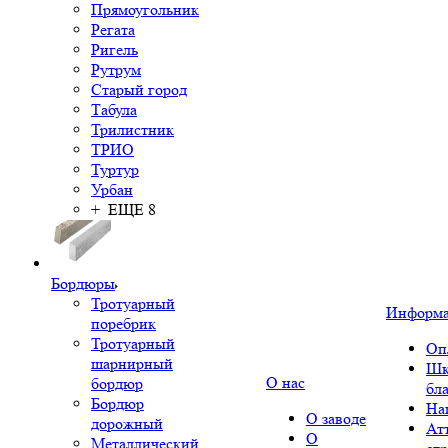
Прямоугольник
Регата
Ригель
Рутрум
Старый город
Табула
Трилистник
ТРИО
Туртур
Урбан
+ ЕЩЕ 8
Бордюры
Тротуарный
Информ
поребрик
Тротуарный
Оп
шарнирный
Шк
О нас
бордюр
бл
Бордюр
На
О заводе
дорожный
Ат
О
Металлический