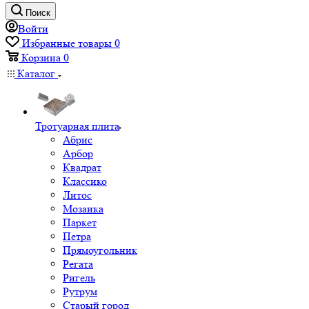
Поиск
Войти
Избранные товары
0
Корзина
0
Каталог
Тротуарная плита
Абрис
Арбор
Квадрат
Классико
Литос
Мозаика
Паркет
Петра
Прямоугольник
Регата
Ригель
Рутрум
Старый город