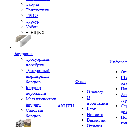
Табула
Трилистник
ТРИО
Туртур
Урбан
+ ЕЩЕ 8
Бордюры
Тротуарный
Информ
поребрик
Тротуарный
Оп
шарнирный
Шк
О нас
бордюр
бл
Бордюр
На
О заводе
дорожный
Ат
О
Металлический
ст
продукции
бордюр
АКЦИИ
Се
Блог
Садовый
до
Новости
бордюр
По
Вакансии
ко
Отзывы