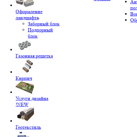
Ан
по
Оформление
Во
ландшафта
Об
Заборный блок
Подпорный
блок
Газонная решетка
Кирпич
Услуги дизайна
!NEW
Геотекстиль