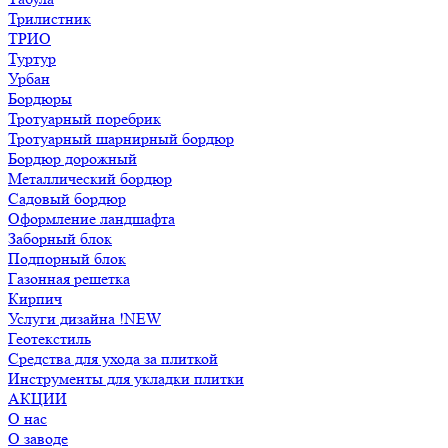
Трилистник
ТРИО
Туртур
Урбан
Бордюры
Тротуарный поребрик
Тротуарный шарнирный бордюр
Бордюр дорожный
Металлический бордюр
Садовый бордюр
Оформление ландшафта
Заборный блок
Подпорный блок
Газонная решетка
Кирпич
Услуги дизайна !NEW
Геотекстиль
Средства для ухода за плиткой
Инструменты для укладки плитки
АКЦИИ
О нас
О заводе