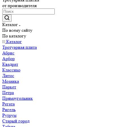
от производителя
Каталог
По всему сайту
По каталогу
Каталог
Тротуарная плита
Абрис
Арбор
Квадрат
Классико
Литос
Мозаика
Паркет
Петра
Прямоугольник
Регата
Ригель
Рутрум
Старый город
Табула