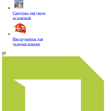
Средства для ухода
за плиткой
Инструменты для
укладки плитки