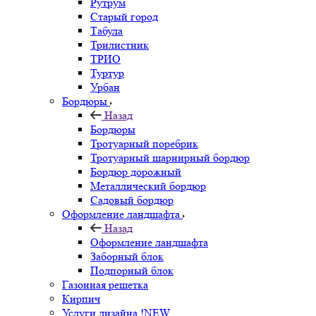
Рутрум
Старый город
Табула
Трилистник
ТРИО
Туртур
Урбан
Бордюры
Назад
Бордюры
Тротуарный поребрик
Тротуарный шарнирный бордюр
Бордюр дорожный
Металлический бордюр
Садовый бордюр
Оформление ландшафта
Назад
Оформление ландшафта
Заборный блок
Подпорный блок
Газонная решетка
Кирпич
Услуги дизайна !NEW