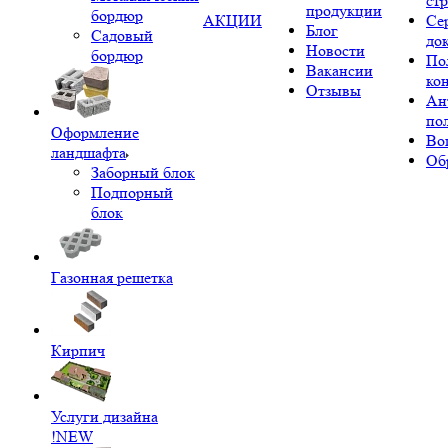
ст
продукции
бордюр
АКЦИИ
Се
Блог
Садовый
до
Новости
бордюр
По
Вакансии
ко
Отзывы
Ан
по
Оформление
Во
ландшафта
Об
Заборный блок
Подпорный
блок
Газонная решетка
Кирпич
Услуги дизайна
!NEW