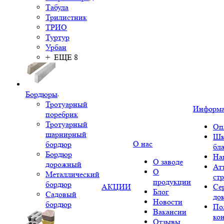
Табула
Трилистник
ТРИО
Туртур
Урбан
+ ЕЩЕ 8
Бордюры
Тротуарный
Информ
поребрик
Тротуарный
Оп
шарнирный
Шк
О нас
бордюр
бл
Бордюр
На
О заводе
дорожный
Ат
О
Металлический
ст
продукции
бордюр
АКЦИИ
Се
Блог
Садовый
до
Новости
бордюр
По
Вакансии
ко
Отзывы