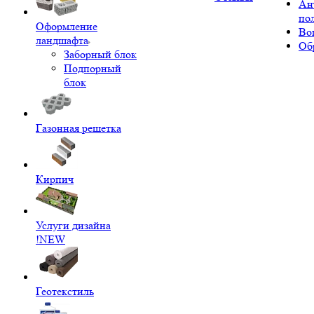
Ан
по
Оформление
Во
ландшафта
Об
Заборный блок
Подпорный
блок
Газонная решетка
Кирпич
Услуги дизайна
!NEW
Геотекстиль