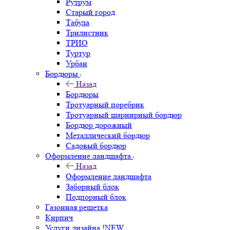
Рутрум
Старый город
Табула
Трилистник
ТРИО
Туртур
Урбан
Бордюры
Назад
Бордюры
Тротуарный поребрик
Тротуарный шарнирный бордюр
Бордюр дорожный
Металлический бордюр
Садовый бордюр
Оформление ландшафта
Назад
Оформление ландшафта
Заборный блок
Подпорный блок
Газонная решетка
Кирпич
Услуги дизайна !NEW