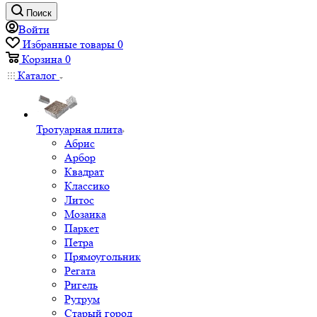
Поиск
Войти
Избранные товары
0
Корзина
0
Каталог
Тротуарная плита
Абрис
Арбор
Квадрат
Классико
Литос
Мозаика
Паркет
Петра
Прямоугольник
Регата
Ригель
Рутрум
Старый город