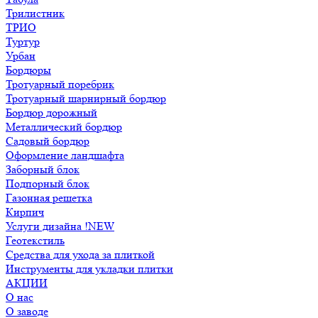
Трилистник
ТРИО
Туртур
Урбан
Бордюры
Тротуарный поребрик
Тротуарный шарнирный бордюр
Бордюр дорожный
Металлический бордюр
Садовый бордюр
Оформление ландшафта
Заборный блок
Подпорный блок
Газонная решетка
Кирпич
Услуги дизайна !NEW
Геотекстиль
Средства для ухода за плиткой
Инструменты для укладки плитки
АКЦИИ
О нас
О заводе