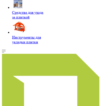
Средства для ухода
за плиткой
Инструменты для
укладки плитки