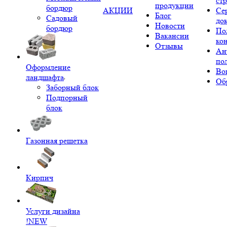
ст
продукции
бордюр
АКЦИИ
Се
Блог
Садовый
до
Новости
бордюр
По
Вакансии
ко
Отзывы
Ан
по
Оформление
Во
ландшафта
Об
Заборный блок
Подпорный
блок
Газонная решетка
Кирпич
Услуги дизайна
!NEW