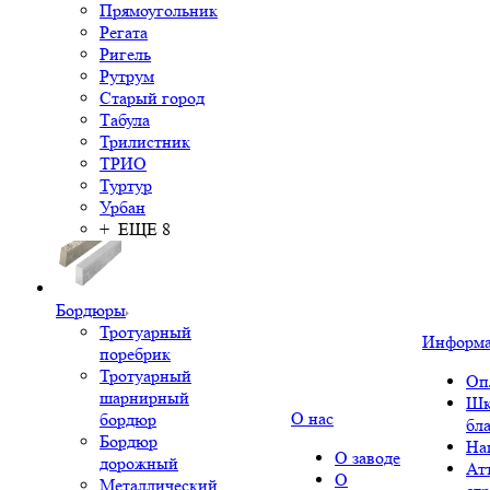
Прямоугольник
Регата
Ригель
Рутрум
Старый город
Табула
Трилистник
ТРИО
Туртур
Урбан
+ ЕЩЕ 8
Бордюры
Тротуарный
Информ
поребрик
Тротуарный
Оп
шарнирный
Шк
О нас
бордюр
бл
Бордюр
На
О заводе
дорожный
Ат
О
Металлический