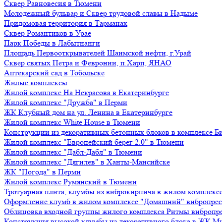
Сквер Равновесия в Тюмени
Молодежный бульвар и Сквер трудовой славы в Надыме
Придомовая территория в Тарманах
Сквер Романтиков в Урае
Парк Победы в Лабытнанги
Площадь Первооткрывателей Шаимской нефти, г.Урай
Сквер святых Петра и Февронии, п.Харп, ЯНАО
Аптекарский сад в Тобольске
Жилые комплексы
Жилой комплекс На Некрасова в Екатеринбурге
Жилой комплекс "Дружба" в Перми
ЖК Клубный дом на ул. Ленина в Екатеринбурге
Жилой комплекс White House в Тюмени
Конструкции из декоративных бетонных блоков в комплексе Б
Жилой комплекс "Европейский берег 2.0" в Тюмени
Жилой комплекс "Дабл-Дабл" в Тюмени
Жилой комплекс "Дягилев" в Ханты-Мансийске
ЖК "Погода" в Перми
Жилой комплекс Румянский в Тюмени
Тротуарная плита, клумбы из виброкирпича в жилом комплекс
Оформление клумб в жилом комплексе "Домашний" вибропре
Облицовка входной группы жилого комплекса Ритмы вибропр
Конструкция высокой клумбы из декоративного блока в ЖК М