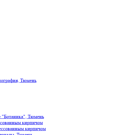
иография, Тюмень
е "Ботаника", Тюмень
ссованным кирпичом
ессованным кирпичом
ириады, Тюмень