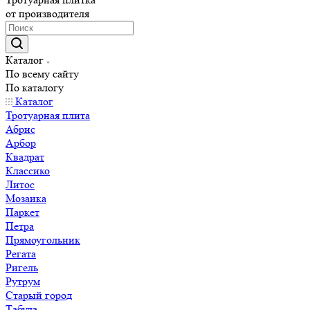
от производителя
Каталог
По всему сайту
По каталогу
Каталог
Тротуарная плита
Абрис
Арбор
Квадрат
Классико
Литос
Мозаика
Паркет
Петра
Прямоугольник
Регата
Ригель
Рутрум
Старый город
Табула