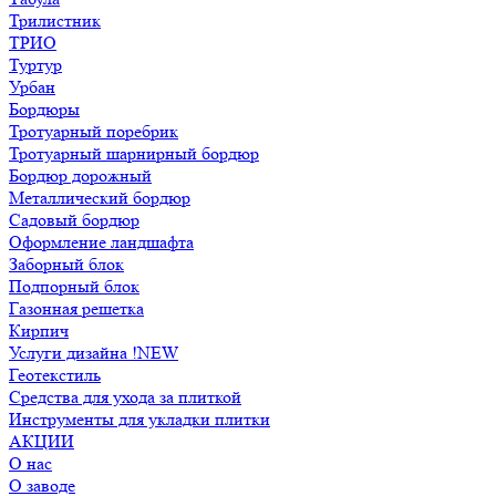
Трилистник
ТРИО
Туртур
Урбан
Бордюры
Тротуарный поребрик
Тротуарный шарнирный бордюр
Бордюр дорожный
Металлический бордюр
Садовый бордюр
Оформление ландшафта
Заборный блок
Подпорный блок
Газонная решетка
Кирпич
Услуги дизайна !NEW
Геотекстиль
Средства для ухода за плиткой
Инструменты для укладки плитки
АКЦИИ
О нас
О заводе