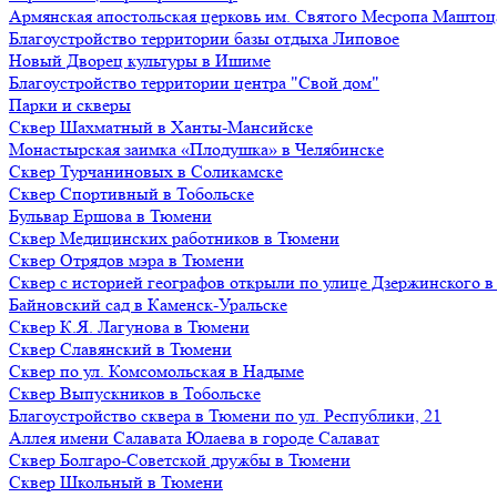
Армянская апостольская церковь им. Святого Месропа Маштоц
Благоустройство территории базы отдыха Липовое
Нoвый Двoрeц культуры в Ишимe
Благоустройство территории центра "Свой дом"
Парки и скверы
Сквер Шахматный в Ханты-Мансийске
Монастырская заимка «Плодушка» в Челябинске
Сквер Турчаниновых в Соликамске
Сквер Спортивный в Тобольске
Бульвар Ершова в Тюмени
Сквер Медицинских работников в Тюмени
Сквер Отрядов мэра в Тюмени
Сквер с историей географов открыли по улице Дзержинского 
Байновский сад в Каменск-Уральске
Сквер К.Я. Лагунова в Тюмени
Сквер Славянский в Тюмени
Сквер по ул. Комсомольская в Надыме
Сквер Выпускников в Тобольске
Благоустройство сквера в Тюмени по ул. Республики, 21
Аллея имени Салавата Юлаева в городе Салават
Сквер Болгаро-Советской дружбы в Тюмени
Сквер Школьный в Тюмени