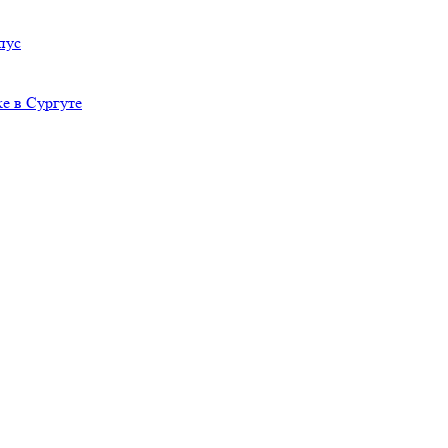
пус
е в Сургуте