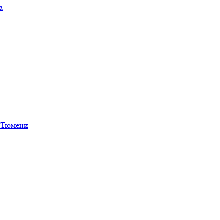
а
в Тюмени