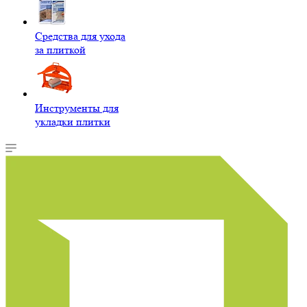
Средства для ухода
за плиткой
Инструменты для
укладки плитки