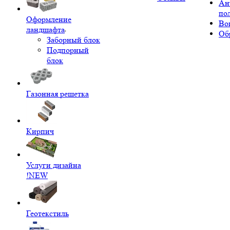
Ан
по
Оформление
Во
ландшафта
Об
Заборный блок
Подпорный
блок
Газонная решетка
Кирпич
Услуги дизайна
!NEW
Геотекстиль