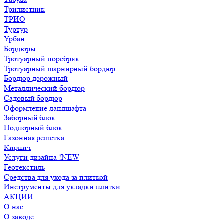
Трилистник
ТРИО
Туртур
Урбан
Бордюры
Тротуарный поребрик
Тротуарный шарнирный бордюр
Бордюр дорожный
Металлический бордюр
Садовый бордюр
Оформление ландшафта
Заборный блок
Подпорный блок
Газонная решетка
Кирпич
Услуги дизайна !NEW
Геотекстиль
Средства для ухода за плиткой
Инструменты для укладки плитки
АКЦИИ
О нас
О заводе