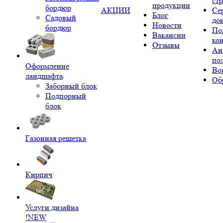
ст
продукции
бордюр
АКЦИИ
Се
Блог
Садовый
до
Новости
бордюр
По
Вакансии
ко
Отзывы
Ан
по
Оформление
Во
ландшафта
Об
Заборный блок
Подпорный
блок
Газонная решетка
Кирпич
Услуги дизайна
!NEW