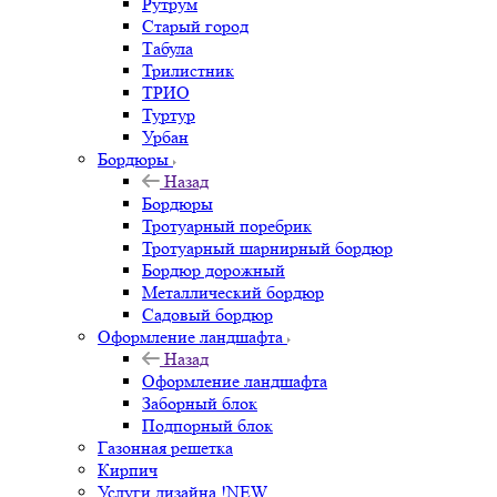
Рутрум
Старый город
Табула
Трилистник
ТРИО
Туртур
Урбан
Бордюры
Назад
Бордюры
Тротуарный поребрик
Тротуарный шарнирный бордюр
Бордюр дорожный
Металлический бордюр
Садовый бордюр
Оформление ландшафта
Назад
Оформление ландшафта
Заборный блок
Подпорный блок
Газонная решетка
Кирпич
Услуги дизайна !NEW