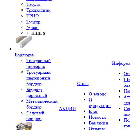
Табула
Трилистник
ТРИО
Туртур
Урбан
+ ЕЩЕ 8
Бордюры
Тротуарный
Информ
поребрик
Тротуарный
Оп
шарнирный
Шк
О нас
бордюр
бл
Бордюр
На
О заводе
дорожный
Ат
О
Металлический
ст
продукции
бордюр
АКЦИИ
Се
Блог
Садовый
до
Новости
бордюр
По
Вакансии
ко
Отзывы