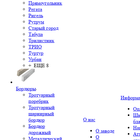
Прямоугольник
Регата
Ригель
Рутрум
Старый город
Табула
Трилистник
ТРИО
Туртур
Урбан
+ ЕЩЕ 8
Бордюры
Тротуарный
Информ
поребрик
Тротуарный
Оп
шарнирный
Шк
О нас
бордюр
бл
Бордюр
На
О заводе
дорожный
Ат
О
Металлический