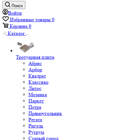
Поиск
Войти
Избранные товары
0
Корзина
0
Каталог
Тротуарная плита
Абрис
Арбор
Квадрат
Классико
Литос
Мозаика
Паркет
Петра
Прямоугольник
Регата
Ригель
Рутрум
Старый город