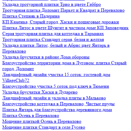
Укладка тротуарной плитки Трио в цвете Габбро
Тротуарная плитка Доломит Паркет и Квадрат в Перевалово
Плитка Степняк в Падерина
КП Каменка, Старый город, Хаски и пошаговые дорожки
Плитка Литос в цвете Шунгит в частном доме КП Заповедник
Серая тротуарная плитка для коттеджа в Тарманах
Тротуарная плитка Стандарт серая, белая и желтая
Укладка плитки Литос, белый и Абрис цвет Янтарь в
Перевалово
Укладка брусчатки в районе Дома обороны
Благоустройство территории дома в Луговом: плитка Старый
город, Доломит
Ландшафтный дизайн участка 15 соток: гостевой дом
VillageClub72
Благоустройство участка 5 соток под ключ в Тюмени
Укладка брусчатки Хаски в Дударево
Ландшафтный дизайн и укладка плиты в Мальково
Благоустройство коттеджа в Перевалово, Чистые пруды
Плитка Янтарь для благоустройства деревянного дома
Плитка Осень в Перевалово
Мощение плиткой Осень в Перевалово
Мощение плитки Стандарт в селе Гусево