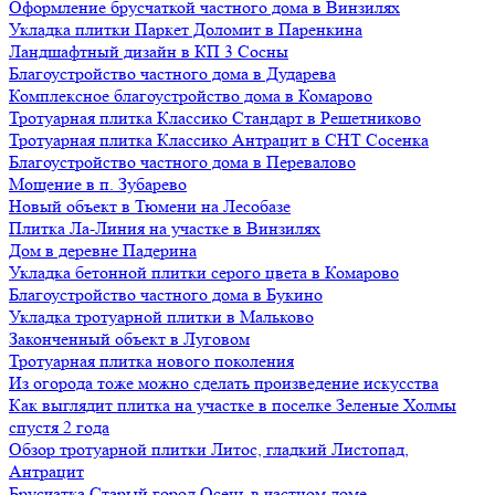
Оформление брусчаткой частного дома в Винзилях
Укладка плитки Паркет Доломит в Паренкина
Ландшафтный дизайн в КП 3 Сосны
Благоустройство частного дома в Дударева
Комплексное благоустройство дома в Комарово
Тротуарная плитка Классико Стандарт в Решетниково
Тротуарная плитка Классико Антрацит в СНТ Сосенка
Благоустройство частного дома в Перевалово
Мощение в п. Зубарево
Новый объект в Тюмени на Лесобазе
Плитка Ла-Линия на участке в Винзилях
Дом в деревне Падерина
Укладка бетонной плитки серого цвета в Комарово
Благоустройство частного дома в Букино
Укладка тротуарной плитки в Мальково
Законченный объект в Луговом
Тротуарная плитка нового поколения
Из огорода тоже можно сделать произведение искусства
Как выглядит плитка на участке в поселке Зеленые Холмы
спустя 2 года
Обзор тротуарной плитки Литос, гладкий Листопад,
Антрацит
Брусчатка Старый город Осень в частном доме