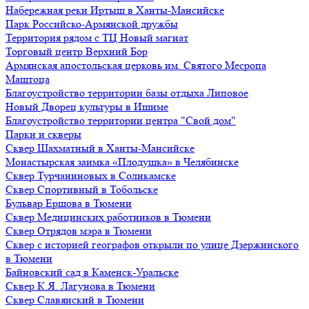
Набережная реки Иртыш в Ханты-Мансийске
Парк Российско-Армянской дружбы
Территория рядом с ТЦ Новый магнат
Торговый центр Верхний Бор
Армянская апостольская церковь им. Святого Месропа
Маштоца
Благоустройство территории базы отдыха Липовое
Нoвый Двoрeц культуры в Ишимe
Благоустройство территории центра "Свой дом"
Парки и скверы
Сквер Шахматный в Ханты-Мансийске
Монастырская заимка «Плодушка» в Челябинске
Сквер Турчаниновых в Соликамске
Сквер Спортивный в Тобольске
Бульвар Ершова в Тюмени
Сквер Медицинских работников в Тюмени
Сквер Отрядов мэра в Тюмени
Сквер с историей географов открыли по улице Дзержинского
в Тюмени
Байновский сад в Каменск-Уральске
Сквер К.Я. Лагунова в Тюмени
Сквер Славянский в Тюмени