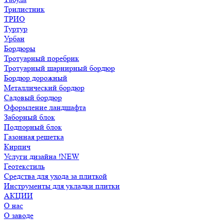
Трилистник
ТРИО
Туртур
Урбан
Бордюры
Тротуарный поребрик
Тротуарный шарнирный бордюр
Бордюр дорожный
Металлический бордюр
Садовый бордюр
Оформление ландшафта
Заборный блок
Подпорный блок
Газонная решетка
Кирпич
Услуги дизайна !NEW
Геотекстиль
Средства для ухода за плиткой
Инструменты для укладки плитки
АКЦИИ
О нас
О заводе