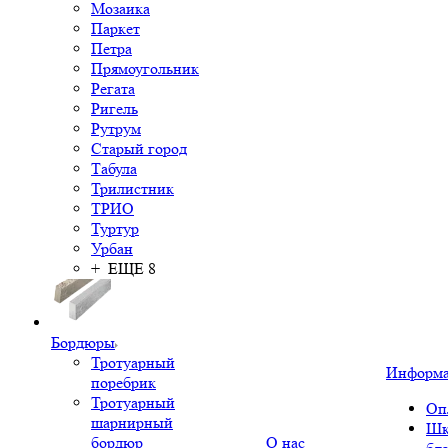
Мозаика
Паркет
Петра
Прямоугольник
Регата
Ригель
Рутрум
Старый город
Табула
Трилистник
ТРИО
Туртур
Урбан
+ ЕЩЕ 8
Бордюры
Тротуарный
Информ
поребрик
Тротуарный
Оп
шарнирный
Шк
бордюр
О нас