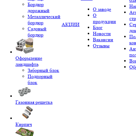
бл
Бордюр
На
О заводе
дорожный
Ат
О
Металлический
ст
продукции
бордюр
АКЦИИ
Се
Блог
Садовый
до
Новости
бордюр
По
Вакансии
ко
Отзывы
Ан
по
Оформление
Во
ландшафта
Об
Заборный блок
Подпорный
блок
Газонная решетка
Кирпич