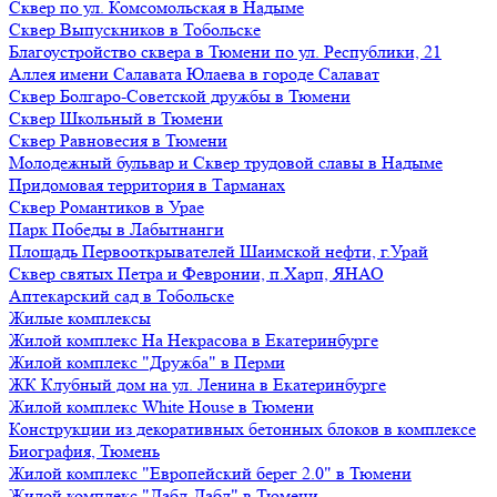
Сквер по ул. Комсомольская в Надыме
Сквер Выпускников в Тобольске
Благоустройство сквера в Тюмени по ул. Республики, 21
Аллея имени Салавата Юлаева в городе Салават
Сквер Болгаро-Советской дружбы в Тюмени
Сквер Школьный в Тюмени
Сквер Равновесия в Тюмени
Молодежный бульвар и Сквер трудовой славы в Надыме
Придомовая территория в Тарманах
Сквер Романтиков в Урае
Парк Победы в Лабытнанги
Площадь Первооткрывателей Шаимской нефти, г.Урай
Сквер святых Петра и Февронии, п.Харп, ЯНАО
Аптекарский сад в Тобольске
Жилые комплексы
Жилой комплекс На Некрасова в Екатеринбурге
Жилой комплекс "Дружба" в Перми
ЖК Клубный дом на ул. Ленина в Екатеринбурге
Жилой комплекс White House в Тюмени
Конструкции из декоративных бетонных блоков в комплексе
Биография, Тюмень
Жилой комплекс "Европейский берег 2.0" в Тюмени
Жилой комплекс "Дабл-Дабл" в Тюмени