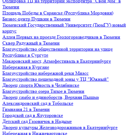
Облицовка ТЦ на территории экспоцентра "Свой дом" в
Тюмени
Площадь Победы в Саранске (Республика Мордовия)
Бизнес-центр Пушкин в Тюмени
Тюменский Государственный Университет (ТюмГУ) новый
корпус
Аллея Первых на проезде Геологоразведчиков в Тюмени
Сквер Радужный в Тюмени
Благоустройство общественной территории на улице
Республике в Сургуте
Макаровский мост, Атмофестиваль в Екатеринбурге
Набережная в Кургане
Благоустройство набережной реки Миасс
Благоустройство пешеходной зоны у ТЦ "Южный"
Дворец спорта Юность в Челябинске
Благоустройство озера Тихое в Тюмени
Дворец самбо и единоборств, Верхняя Пышма
Александровский сад в Тобольске
Гимназия 21 в Тюмени
Городской сад в Ялуторовске
Детский сад Газовичок в Надыме
Дворец культуры Железнодорожников в Екатеринбурге
Набережная в Нижневартовске