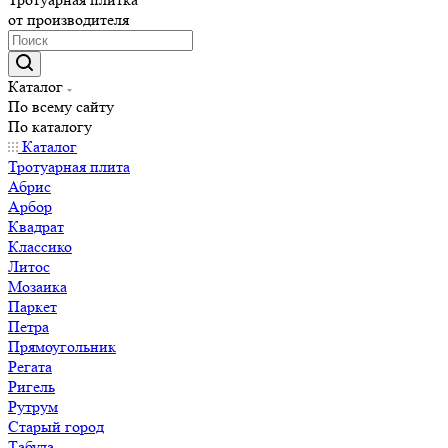
от производителя
Каталог
По всему сайту
По каталогу
Каталог
Тротуарная плита
Абрис
Арбор
Квадрат
Классико
Литос
Мозаика
Паркет
Петра
Прямоугольник
Регата
Ригель
Рутрум
Старый город
Табула