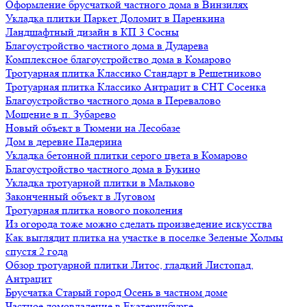
Оформление брусчаткой частного дома в Винзилях
Укладка плитки Паркет Доломит в Паренкина
Ландшафтный дизайн в КП 3 Сосны
Благоустройство частного дома в Дударева
Комплексное благоустройство дома в Комарово
Тротуарная плитка Классико Стандарт в Решетниково
Тротуарная плитка Классико Антрацит в СНТ Сосенка
Благоустройство частного дома в Перевалово
Мощение в п. Зубарево
Новый объект в Тюмени на Лесобазе
Дом в деревне Падерина
Укладка бетонной плитки серого цвета в Комарово
Благоустройство частного дома в Букино
Укладка тротуарной плитки в Мальково
Законченный объект в Луговом
Тротуарная плитка нового поколения
Из огорода тоже можно сделать произведение искусства
Как выглядит плитка на участке в поселке Зеленые Холмы
спустя 2 года
Обзор тротуарной плитки Литос, гладкий Листопад,
Антрацит
Брусчатка Старый город Осень в частном доме
Частное домовладение в Екатеринбурге