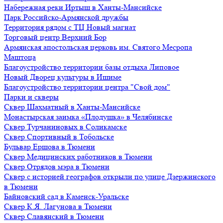
Набережная реки Иртыш в Ханты-Мансийске
Парк Российско-Армянской дружбы
Территория рядом с ТЦ Новый магнат
Торговый центр Верхний Бор
Армянская апостольская церковь им. Святого Месропа
Маштоца
Благоустройство территории базы отдыха Липовое
Нoвый Двoрeц культуры в Ишимe
Благоустройство территории центра "Свой дом"
Парки и скверы
Сквер Шахматный в Ханты-Мансийске
Монастырская заимка «Плодушка» в Челябинске
Сквер Турчаниновых в Соликамске
Сквер Спортивный в Тобольске
Бульвар Ершова в Тюмени
Сквер Медицинских работников в Тюмени
Сквер Отрядов мэра в Тюмени
Сквер с историей географов открыли по улице Дзержинского
в Тюмени
Байновский сад в Каменск-Уральске
Сквер К.Я. Лагунова в Тюмени
Сквер Славянский в Тюмени