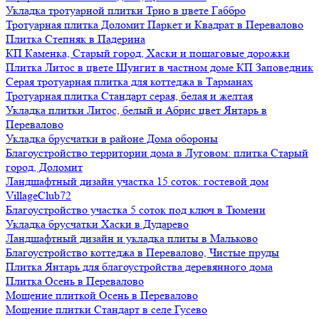
Укладка тротуарной плитки Трио в цвете Габбро
Тротуарная плитка Доломит Паркет и Квадрат в Перевалово
Плитка Степняк в Падерина
КП Каменка, Старый город, Хаски и пошаговые дорожки
Плитка Литос в цвете Шунгит в частном доме КП Заповедник
Серая тротуарная плитка для коттеджа в Тарманах
Тротуарная плитка Стандарт серая, белая и желтая
Укладка плитки Литос, белый и Абрис цвет Янтарь в
Перевалово
Укладка брусчатки в районе Дома обороны
Благоустройство территории дома в Луговом: плитка Старый
город, Доломит
Ландшафтный дизайн участка 15 соток: гостевой дом
VillageClub72
Благоустройство участка 5 соток под ключ в Тюмени
Укладка брусчатки Хаски в Дударево
Ландшафтный дизайн и укладка плиты в Мальково
Благоустройство коттеджа в Перевалово, Чистые пруды
Плитка Янтарь для благоустройства деревянного дома
Плитка Осень в Перевалово
Мощение плиткой Осень в Перевалово
Мощение плитки Стандарт в селе Гусево