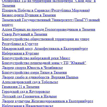
Облицовка ТЦ на территории экспоцентра "Свой дом" в
Тюмени
Площадь Победы в Саранске (Республика Мордовия)
Бизнес-центр Пушкин в Тюмени
Тюменский Государственный Университет (ТюмГУ) новый
корпус
Аллея Первых на проезде Геологоразведчиков в Тюмени
Сквер Радужный в Тюмени
Благоустройство общественной территории на улице
Республике в Сургуте
Макаровский мост, Атмофестиваль в Екатеринбурге
Набережная в Кургане
Благоустройство набережной реки Миасс
Благоустройство пешеходной зоны у ТЦ "Южный"
Дворец спорта Юность в Челябинске
Благоустройство озера Тихое в Тюмени
Дворец самбо и единоборств, Верхняя Пышма
Александровский сад в Тобольске
Гимназия 21 в Тюмени
Городской сад в Ялуторовске
Детский сад Газовичок в Надыме
Дворец культуры Железнодорожников в Екатеринбурге
Набережная в Нижневартовске