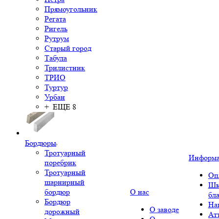
Прямоугольник
Регата
Ригель
Рутрум
Старый город
Табула
Трилистник
ТРИО
Туртур
Урбан
+ ЕЩЕ 8
Бордюры
Тротуарный
Информ
поребрик
Тротуарный
Оп
шарнирный
Шк
бордюр
О нас
бл
Бордюр
На
О заводе
дорожный
Ат