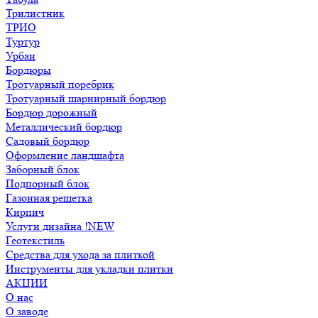
Трилистник
ТРИО
Туртур
Урбан
Бордюры
Тротуарный поребрик
Тротуарный шарнирный бордюр
Бордюр дорожный
Металлический бордюр
Садовый бордюр
Оформление ландшафта
Заборный блок
Подпорный блок
Газонная решетка
Кирпич
Услуги дизайна !NEW
Геотекстиль
Средства для ухода за плиткой
Инструменты для укладки плитки
АКЦИИ
О нас
О заводе