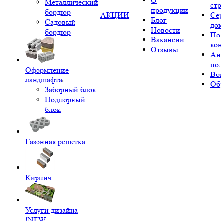
О
Металлический
ст
продукции
бордюр
АКЦИИ
Се
Блог
Садовый
до
Новости
бордюр
По
Вакансии
ко
Отзывы
Ан
по
Оформление
Во
ландшафта
Об
Заборный блок
Подпорный
блок
Газонная решетка
Кирпич
Услуги дизайна
!NEW