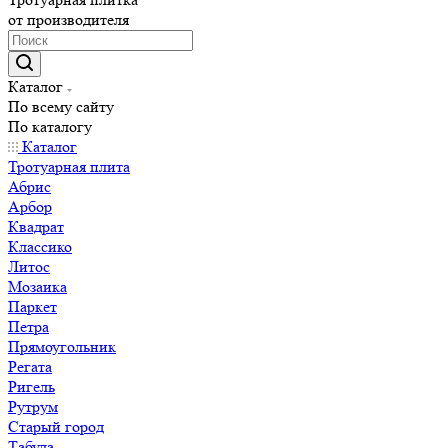
от производителя
Каталог
По всему сайту
По каталогу
Каталог
Тротуарная плита
Абрис
Арбор
Квадрат
Классико
Литос
Мозаика
Паркет
Петра
Прямоугольник
Регата
Ригель
Рутрум
Старый город
Табула