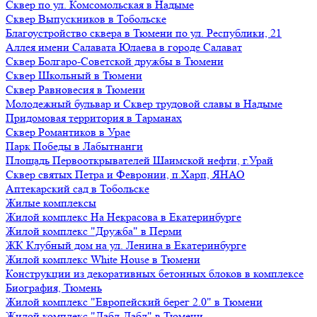
Сквер по ул. Комсомольская в Надыме
Сквер Выпускников в Тобольске
Благоустройство сквера в Тюмени по ул. Республики, 21
Аллея имени Салавата Юлаева в городе Салават
Сквер Болгаро-Советской дружбы в Тюмени
Сквер Школьный в Тюмени
Сквер Равновесия в Тюмени
Молодежный бульвар и Сквер трудовой славы в Надыме
Придомовая территория в Тарманах
Сквер Романтиков в Урае
Парк Победы в Лабытнанги
Площадь Первооткрывателей Шаимской нефти, г.Урай
Сквер святых Петра и Февронии, п.Харп, ЯНАО
Аптекарский сад в Тобольске
Жилые комплексы
Жилой комплекс На Некрасова в Екатеринбурге
Жилой комплекс "Дружба" в Перми
ЖК Клубный дом на ул. Ленина в Екатеринбурге
Жилой комплекс White House в Тюмени
Конструкции из декоративных бетонных блоков в комплексе
Биография, Тюмень
Жилой комплекс "Европейский берег 2.0" в Тюмени
Жилой комплекс "Дабл-Дабл" в Тюмени