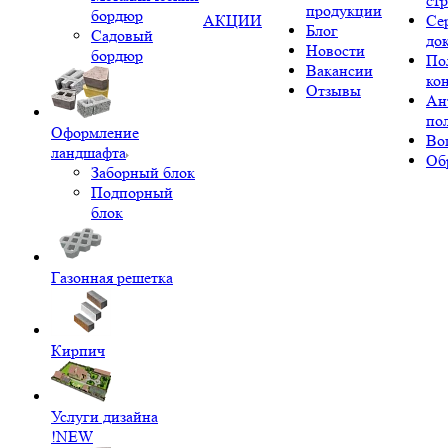
ст
продукции
бордюр
АКЦИИ
Се
Блог
Садовый
до
Новости
бордюр
По
Вакансии
ко
Отзывы
Ан
по
Оформление
Во
ландшафта
Об
Заборный блок
Подпорный
блок
Газонная решетка
Кирпич
Услуги дизайна
!NEW