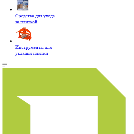
Средства для ухода
за плиткой
Инструменты для
укладки плитки