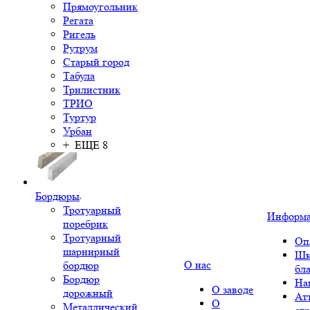
Прямоугольник
Регата
Ригель
Рутрум
Старый город
Табула
Трилистник
ТРИО
Туртур
Урбан
+ ЕЩЕ 8
Бордюры
Тротуарный
Информ
поребрик
Тротуарный
Оп
шарнирный
Шк
О нас
бордюр
бл
Бордюр
На
О заводе
дорожный
Ат
О
Металлический