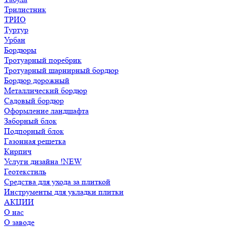
Трилистник
ТРИО
Туртур
Урбан
Бордюры
Тротуарный поребрик
Тротуарный шарнирный бордюр
Бордюр дорожный
Металлический бордюр
Садовый бордюр
Оформление ландшафта
Заборный блок
Подпорный блок
Газонная решетка
Кирпич
Услуги дизайна !NEW
Геотекстиль
Средства для ухода за плиткой
Инструменты для укладки плитки
АКЦИИ
О нас
О заводе