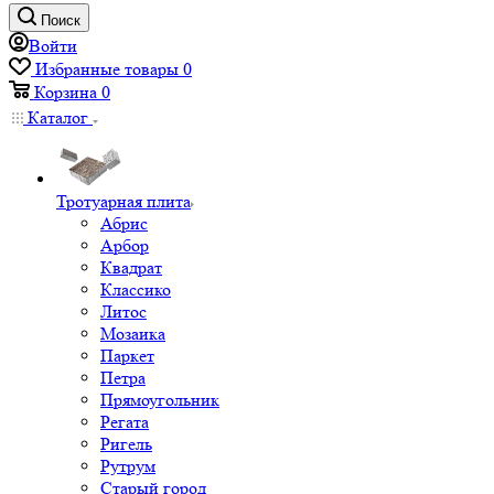
Поиск
Войти
Избранные товары
0
Корзина
0
Каталог
Тротуарная плита
Абрис
Арбор
Квадрат
Классико
Литос
Мозаика
Паркет
Петра
Прямоугольник
Регата
Ригель
Рутрум
Старый город