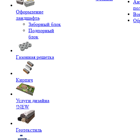
Ан
по
Оформление
Во
ландшафта
Об
Заборный блок
Подпорный
блок
Газонная решетка
Кирпич
Услуги дизайна
!NEW
Геотекстиль