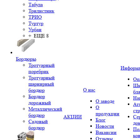
Табула
Трилистник
ТРИО
Туртур
Урбан
+ ЕЩЕ 8
Бордюры
Тротуарный
Информ
поребрик
Тротуарный
Оп
шарнирный
Шк
О нас
бордюр
бл
Бордюр
На
О заводе
дорожный
Ат
О
Металлический
ст
продукции
бордюр
АКЦИИ
Се
Блог
Садовый
до
Новости
бордюр
По
Вакансии
ко
Отзывы