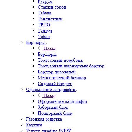
Рутрум
Старый город
Табула
Трилистник
ТРИО
Туртур
Урбан
Бордюры
Назад
Бордюры
Тротуарный поребрик
Тротуарный шарнирный бордюр
Бордюр дорожный
Металлический бордюр
Садовый бордюр
Оформление ландшафта
Назад
Оформление ландшафта
Заборный блок
Подпорный блок
Газонная решетка
Кирпич
Услуги дизайна !NEW