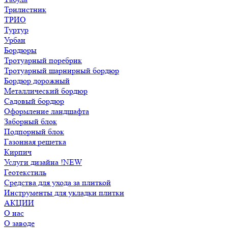
Трилистник
ТРИО
Туртур
Урбан
Бордюры
Тротуарный поребрик
Тротуарный шарнирный бордюр
Бордюр дорожный
Металлический бордюр
Садовый бордюр
Оформление ландшафта
Заборный блок
Подпорный блок
Газонная решетка
Кирпич
Услуги дизайна !NEW
Геотекстиль
Средства для ухода за плиткой
Инструменты для укладки плитки
АКЦИИ
О нас
О заводе