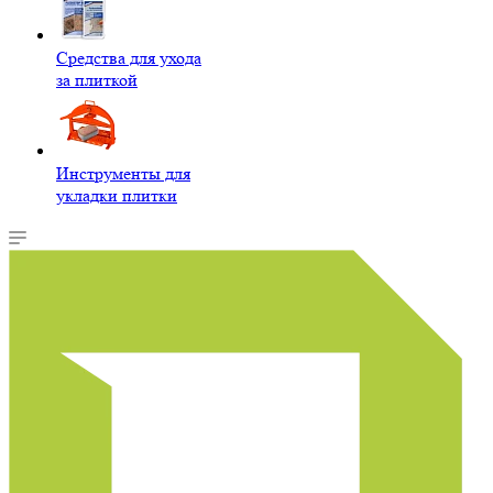
Средства для ухода
за плиткой
Инструменты для
укладки плитки