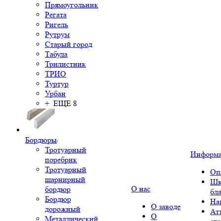
Прямоугольник
Регата
Ригель
Рутрум
Старый город
Табула
Трилистник
ТРИО
Туртур
Урбан
+ ЕЩЕ 8
Бордюры
Тротуарный
Информ
поребрик
Тротуарный
Оп
шарнирный
Шк
О нас
бордюр
бл
Бордюр
На
О заводе
дорожный
Ат
О
Металлический