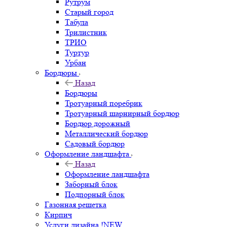
Рутрум
Старый город
Табула
Трилистник
ТРИО
Туртур
Урбан
Бордюры
Назад
Бордюры
Тротуарный поребрик
Тротуарный шарнирный бордюр
Бордюр дорожный
Металлический бордюр
Садовый бордюр
Оформление ландшафта
Назад
Оформление ландшафта
Заборный блок
Подпорный блок
Газонная решетка
Кирпич
Услуги дизайна !NEW