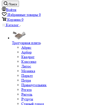
Поиск
Войти
Избранные товары
0
Корзина
0
Каталог
Тротуарная плита
Абрис
Арбор
Квадрат
Классико
Литос
Мозаика
Паркет
Петра
Прямоугольник
Регата
Ригель
Рутрум
Старый город