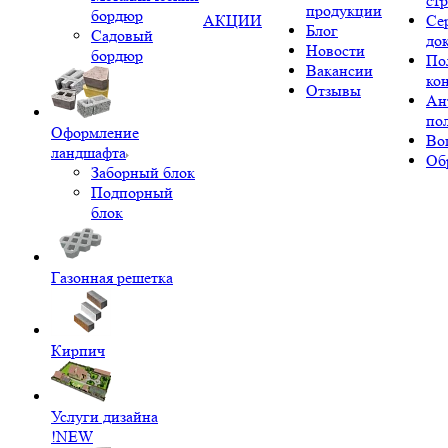
ст
продукции
бордюр
АКЦИИ
Се
Блог
Садовый
до
Новости
бордюр
По
Вакансии
ко
Отзывы
Ан
по
Оформление
Во
ландшафта
Об
Заборный блок
Подпорный
блок
Газонная решетка
Кирпич
Услуги дизайна
!NEW