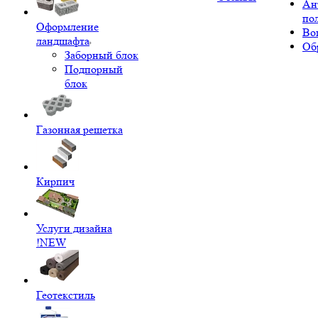
Ан
по
Оформление
Во
ландшафта
Об
Заборный блок
Подпорный
блок
Газонная решетка
Кирпич
Услуги дизайна
!NEW
Геотекстиль