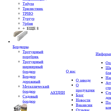
Табула
Трилистник
ТРИО
Туртур
Урбан
+ ЕЩЕ 8
Бордюры
Тротуарный
Информ
поребрик
Тротуарный
Оп
шарнирный
Шк
О нас
бордюр
бл
Бордюр
На
О заводе
дорожный
Ат
О
Металлический
ст
продукции
бордюр
АКЦИИ
Се
Блог
Садовый
до
Новости
бордюр
По
Вакансии
ко
Отзывы