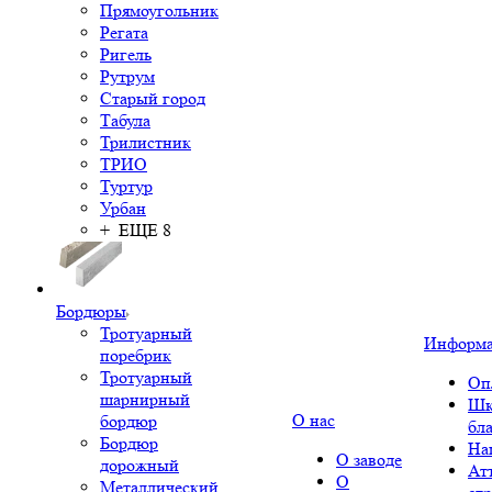
Прямоугольник
Регата
Ригель
Рутрум
Старый город
Табула
Трилистник
ТРИО
Туртур
Урбан
+ ЕЩЕ 8
Бордюры
Тротуарный
Информ
поребрик
Тротуарный
Оп
шарнирный
Шк
О нас
бордюр
бл
Бордюр
На
О заводе
дорожный
Ат
О
Металлический