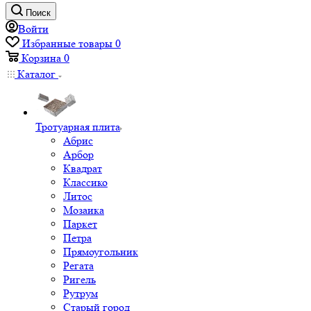
Поиск
Войти
Избранные товары
0
Корзина
0
Каталог
Тротуарная плита
Абрис
Арбор
Квадрат
Классико
Литос
Мозаика
Паркет
Петра
Прямоугольник
Регата
Ригель
Рутрум
Старый город