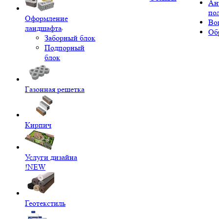
Ан
по
Оформление
Во
ландшафта
Об
Заборный блок
Подпорный
блок
Газонная решетка
Кирпич
Услуги дизайна
!NEW
Геотекстиль