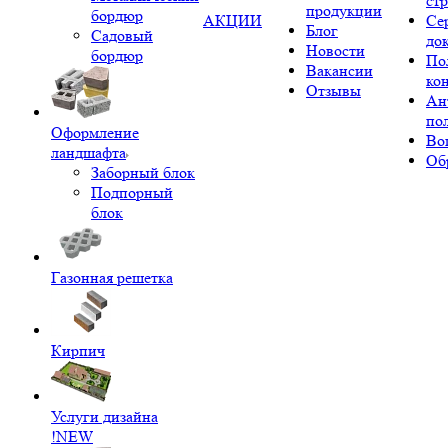
ст
продукции
бордюр
АКЦИИ
Се
Блог
Садовый
до
Новости
бордюр
По
Вакансии
ко
Отзывы
Ан
по
Оформление
Во
ландшафта
Об
Заборный блок
Подпорный
блок
Газонная решетка
Кирпич
Услуги дизайна
!NEW