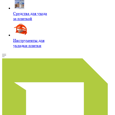
Средства для ухода
за плиткой
Инструменты для
укладки плитки