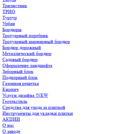
Трилистник
ТРИО
Туртур
Урбан
Бордюры
Тротуарный поребрик
Тротуарный шарнирный бордюр
Бордюр дорожный
Металлический бордюр
Садовый бордюр
Оформление ландшафта
Заборный блок
Подпорный блок
Газонная решетка
Кирпич
Услуги дизайна !NEW
Геотекстиль
Средства для ухода за плиткой
Инструменты для укладки плитки
АКЦИИ
О нас
О заводе