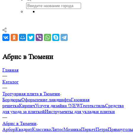
Абрис в Тюмени
Главная
—
Каталог
—
Тротуарная плита в Тюмени
Бордюры
Оформление ландшафта
Газонная
решетка
Кирпич
Услуги дизайна !NEW
Геотекстиль
Средства
для ухода за плиткой
Инструменты для укладки плитки
—
Абрис в Тюмени
Арбор
Квадрат
Классико
Литос
Мозаика
Паркет
Петра
Прямоуголь