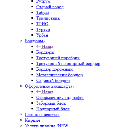
Рутрум
Старый город
Табула
Трилистник
ТРИО
Туртур
Урбан
Бордюры
Назад
Бордюры
Тротуарный поребрик
Тротуарный шарнирный бордюр
Бордюр дорожный
Металлический бордюр
Садовый бордюр
Оформление ландшафта
Назад
Оформление ландшафта
Заборный блок
Подпорный блок
Газонная решетка
Кирпич
Услуги дизайна !NEW