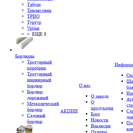
Табула
Трилистник
ТРИО
Туртур
Урбан
+ ЕЩЕ 8
Бордюры
Тротуарный
Информ
поребрик
Тротуарный
Оп
шарнирный
Шк
О нас
бордюр
бл
Бордюр
На
О заводе
дорожный
Ат
О
Металлический
ст
продукции
бордюр
АКЦИИ
Се
Блог
Садовый
до
Новости
бордюр
По
Вакансии
ко
Отзывы