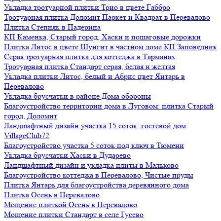
Укладка тротуарной плитки Трио в цвете Габбро
Тротуарная плитка Доломит Паркет и Квадрат в Перевалово
Плитка Степняк в Падерина
КП Каменка, Старый город, Хаски и пошаговые дорожки
Плитка Литос в цвете Шунгит в частном доме КП Заповедник
Серая тротуарная плитка для коттеджа в Тарманах
Тротуарная плитка Стандарт серая, белая и желтая
Укладка плитки Литос, белый и Абрис цвет Янтарь в
Перевалово
Укладка брусчатки в районе Дома обороны
Благоустройство территории дома в Луговом: плитка Старый
город, Доломит
Ландшафтный дизайн участка 15 соток: гостевой дом
VillageClub72
Благоустройство участка 5 соток под ключ в Тюмени
Укладка брусчатки Хаски в Дударево
Ландшафтный дизайн и укладка плиты в Мальково
Благоустройство коттеджа в Перевалово, Чистые пруды
Плитка Янтарь для благоустройства деревянного дома
Плитка Осень в Перевалово
Мощение плиткой Осень в Перевалово
Мощение плитки Стандарт в селе Гусево