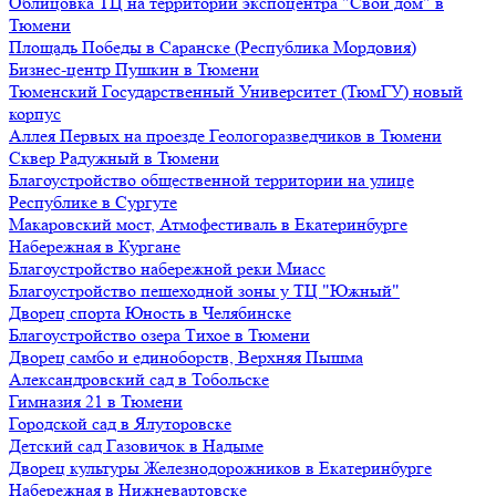
Облицовка ТЦ на территории экспоцентра "Свой дом" в
Тюмени
Площадь Победы в Саранске (Республика Мордовия)
Бизнес-центр Пушкин в Тюмени
Тюменский Государственный Университет (ТюмГУ) новый
корпус
Аллея Первых на проезде Геологоразведчиков в Тюмени
Сквер Радужный в Тюмени
Благоустройство общественной территории на улице
Республике в Сургуте
Макаровский мост, Атмофестиваль в Екатеринбурге
Набережная в Кургане
Благоустройство набережной реки Миасс
Благоустройство пешеходной зоны у ТЦ "Южный"
Дворец спорта Юность в Челябинске
Благоустройство озера Тихое в Тюмени
Дворец самбо и единоборств, Верхняя Пышма
Александровский сад в Тобольске
Гимназия 21 в Тюмени
Городской сад в Ялуторовске
Детский сад Газовичок в Надыме
Дворец культуры Железнодорожников в Екатеринбурге
Набережная в Нижневартовске