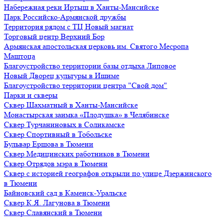
Набережная реки Иртыш в Ханты-Мансийске
Парк Российско-Армянской дружбы
Территория рядом с ТЦ Новый магнат
Торговый центр Верхний Бор
Армянская апостольская церковь им. Святого Месропа
Маштоца
Благоустройство территории базы отдыха Липовое
Нoвый Двoрeц культуры в Ишимe
Благоустройство территории центра "Свой дом"
Парки и скверы
Сквер Шахматный в Ханты-Мансийске
Монастырская заимка «Плодушка» в Челябинске
Сквер Турчаниновых в Соликамске
Сквер Спортивный в Тобольске
Бульвар Ершова в Тюмени
Сквер Медицинских работников в Тюмени
Сквер Отрядов мэра в Тюмени
Сквер с историей географов открыли по улице Дзержинского
в Тюмени
Байновский сад в Каменск-Уральске
Сквер К.Я. Лагунова в Тюмени
Сквер Славянский в Тюмени