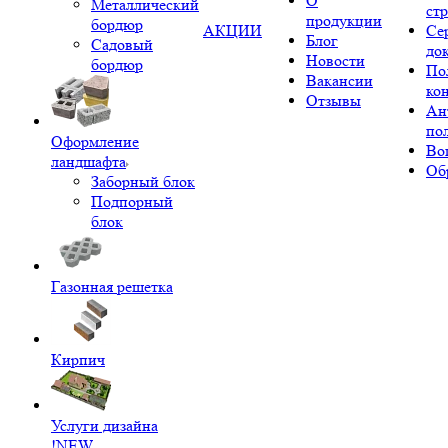
О
Металлический
ст
продукции
бордюр
АКЦИИ
Се
Блог
Садовый
до
Новости
бордюр
По
Вакансии
ко
Отзывы
Ан
по
Оформление
Во
ландшафта
Об
Заборный блок
Подпорный
блок
Газонная решетка
Кирпич
Услуги дизайна
!NEW