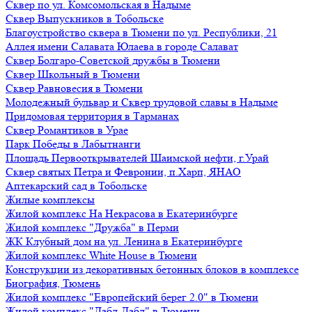
Сквер по ул. Комсомольская в Надыме
Сквер Выпускников в Тобольске
Благоустройство сквера в Тюмени по ул. Республики, 21
Аллея имени Салавата Юлаева в городе Салават
Сквер Болгаро-Советской дружбы в Тюмени
Сквер Школьный в Тюмени
Сквер Равновесия в Тюмени
Молодежный бульвар и Сквер трудовой славы в Надыме
Придомовая территория в Тарманах
Сквер Романтиков в Урае
Парк Победы в Лабытнанги
Площадь Первооткрывателей Шаимской нефти, г.Урай
Сквер святых Петра и Февронии, п.Харп, ЯНАО
Аптекарский сад в Тобольске
Жилые комплексы
Жилой комплекс На Некрасова в Екатеринбурге
Жилой комплекс "Дружба" в Перми
ЖК Клубный дом на ул. Ленина в Екатеринбурге
Жилой комплекс White House в Тюмени
Конструкции из декоративных бетонных блоков в комплексе
Биография, Тюмень
Жилой комплекс "Европейский берег 2.0" в Тюмени
Жилой комплекс "Дабл-Дабл" в Тюмени