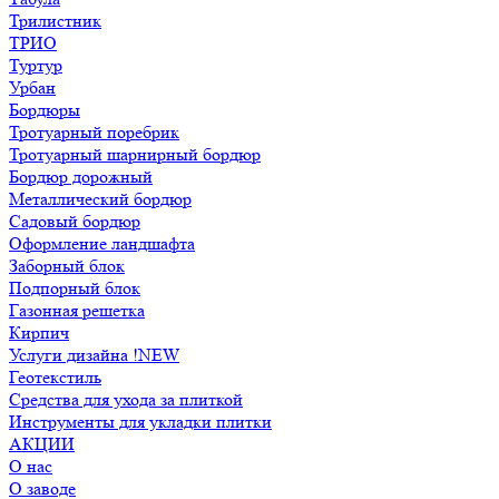
Трилистник
ТРИО
Туртур
Урбан
Бордюры
Тротуарный поребрик
Тротуарный шарнирный бордюр
Бордюр дорожный
Металлический бордюр
Садовый бордюр
Оформление ландшафта
Заборный блок
Подпорный блок
Газонная решетка
Кирпич
Услуги дизайна !NEW
Геотекстиль
Средства для ухода за плиткой
Инструменты для укладки плитки
АКЦИИ
О нас
О заводе