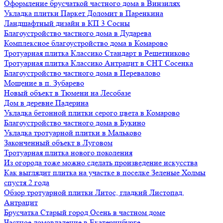
Оформление брусчаткой частного дома в Винзилях
Укладка плитки Паркет Доломит в Паренкина
Ландшафтный дизайн в КП 3 Сосны
Благоустройство частного дома в Дударева
Комплексное благоустройство дома в Комарово
Тротуарная плитка Классико Стандарт в Решетниково
Тротуарная плитка Классико Антрацит в СНТ Сосенка
Благоустройство частного дома в Перевалово
Мощение в п. Зубарево
Новый объект в Тюмени на Лесобазе
Дом в деревне Падерина
Укладка бетонной плитки серого цвета в Комарово
Благоустройство частного дома в Букино
Укладка тротуарной плитки в Мальково
Законченный объект в Луговом
Тротуарная плитка нового поколения
Из огорода тоже можно сделать произведение искусства
Как выглядит плитка на участке в поселке Зеленые Холмы
спустя 2 года
Обзор тротуарной плитки Литос, гладкий Листопад,
Антрацит
Брусчатка Старый город Осень в частном доме
Частное домовладение в Екатеринбурге