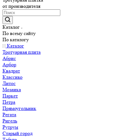
от производителя
Каталог
По всему сайту
По каталогу
Каталог
Тротуарная плита
Абрис
Арбор
Квадрат
Классико
Литос
Мозаика
Паркет
Петра
Прямоугольник
Регата
Ригель
Рутрум
Старый город
Табула