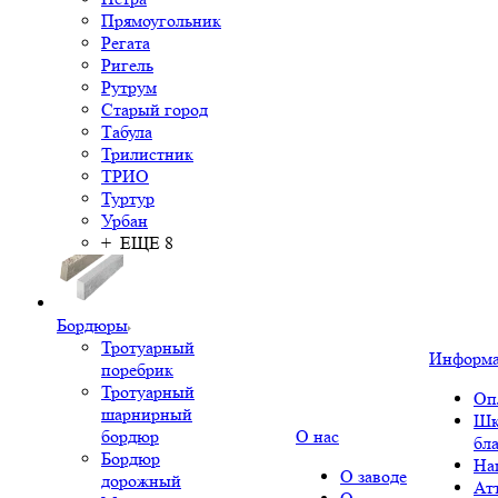
Прямоугольник
Регата
Ригель
Рутрум
Старый город
Табула
Трилистник
ТРИО
Туртур
Урбан
+ ЕЩЕ 8
Бордюры
Тротуарный
Информ
поребрик
Тротуарный
Оп
шарнирный
Шк
бордюр
О нас
бл
Бордюр
На
О заводе
дорожный
Ат