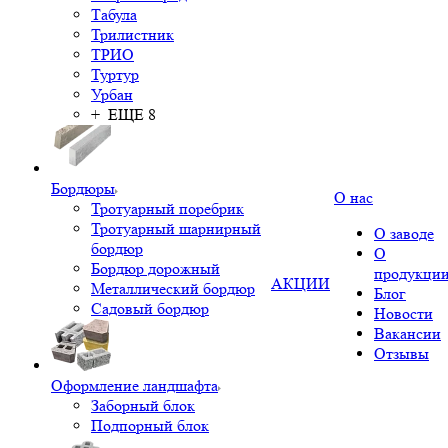
Табула
Трилистник
ТРИО
Туртур
Урбан
+ ЕЩЕ 8
Бордюры
О нас
Тротуарный поребрик
Тротуарный шарнирный
О заводе
бордюр
О
Бордюр дорожный
продукци
АКЦИИ
Металлический бордюр
Блог
Садовый бордюр
Новости
Вакансии
Отзывы
Оформление ландшафта
Заборный блок
Подпорный блок