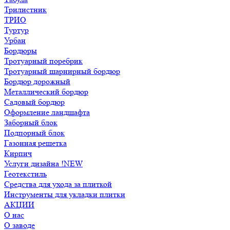
Трилистник
ТРИО
Туртур
Урбан
Бордюры
Тротуарный поребрик
Тротуарный шарнирный бордюр
Бордюр дорожный
Металлический бордюр
Садовый бордюр
Оформление ландшафта
Заборный блок
Подпорный блок
Газонная решетка
Кирпич
Услуги дизайна !NEW
Геотекстиль
Средства для ухода за плиткой
Инструменты для укладки плитки
АКЦИИ
О нас
О заводе