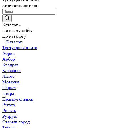
от производителя
Каталог
По всему сайту
По каталогу
Каталог
Тротуарная плита
Абрис
Арбор
Квадрат
Классико
Литос
Мозаика
Паркет
Петра
Прямоугольник
Регата
Ригель
Рутрум
Старый город
Табула