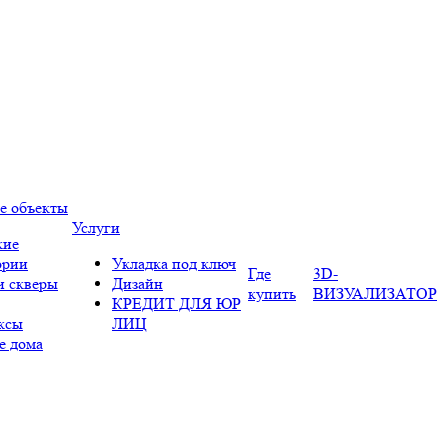
е объекты
Услуги
кие
ории
Укладка под ключ
Где
3D-
и скверы
Дизайн
купить
ВИЗУАЛИЗАТОР
КРЕДИТ ДЛЯ ЮР
ксы
ЛИЦ
е дома