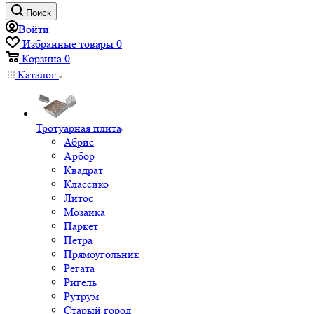
Поиск
Войти
Избранные товары
0
Корзина
0
Каталог
Тротуарная плита
Абрис
Арбор
Квадрат
Классико
Литос
Мозаика
Паркет
Петра
Прямоугольник
Регата
Ригель
Рутрум
Старый город