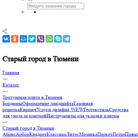
Старый город в Тюмени
Главная
—
Каталог
—
Тротуарная плита в Тюмени
Бордюры
Оформление ландшафта
Газонная
решетка
Кирпич
Услуги дизайна !NEW
Геотекстиль
Средства
для ухода за плиткой
Инструменты для укладки плитки
—
Старый город в Тюмени
Абрис
Арбор
Квадрат
Классико
Литос
Мозаика
Паркет
Петра
Прямо