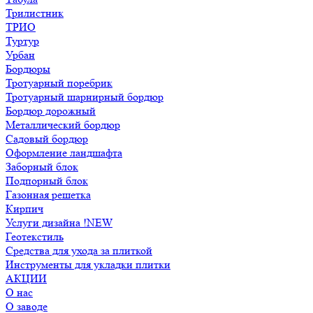
Трилистник
ТРИО
Туртур
Урбан
Бордюры
Тротуарный поребрик
Тротуарный шарнирный бордюр
Бордюр дорожный
Металлический бордюр
Садовый бордюр
Оформление ландшафта
Заборный блок
Подпорный блок
Газонная решетка
Кирпич
Услуги дизайна !NEW
Геотекстиль
Средства для ухода за плиткой
Инструменты для укладки плитки
АКЦИИ
О нас
О заводе