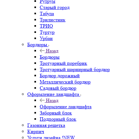
Рутрум
Старый город
Табула
Трилистник
ТРИО
Туртур
Урбан
Бордюры
Назад
Бордюры
Тротуарный поребрик
Тротуарный шарнирный бордюр
Бордюр дорожный
Металлический бордюр
Садовый бордюр
Оформление ландшафта
Назад
Оформление ландшафта
Заборный блок
Подпорный блок
Газонная решетка
Кирпич
Услуги дизайна !NEW