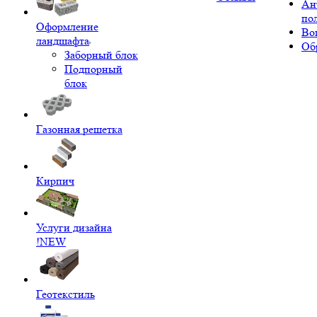
Ан
по
Оформление
Во
ландшафта
Об
Заборный блок
Подпорный
блок
Газонная решетка
Кирпич
Услуги дизайна
!NEW
Геотекстиль