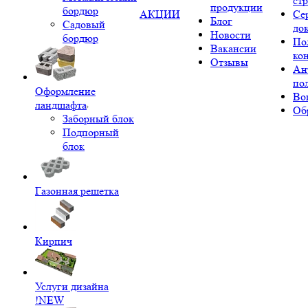
ст
продукции
бордюр
АКЦИИ
Се
Блог
Садовый
до
Новости
бордюр
По
Вакансии
ко
Отзывы
Ан
по
Оформление
Во
ландшафта
Об
Заборный блок
Подпорный
блок
Газонная решетка
Кирпич
Услуги дизайна
!NEW