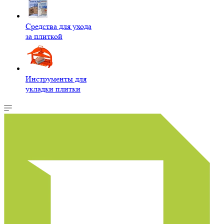
Средства для ухода
за плиткой
Инструменты для
укладки плитки