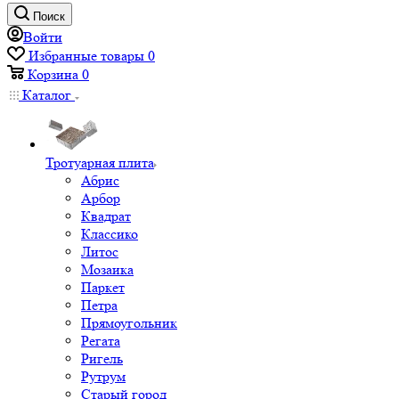
Поиск
Войти
Избранные товары
0
Корзина
0
Каталог
Тротуарная плита
Абрис
Арбор
Квадрат
Классико
Литос
Мозаика
Паркет
Петра
Прямоугольник
Регата
Ригель
Рутрум
Старый город