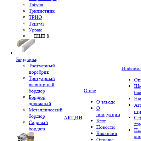
Табула
Трилистник
ТРИО
Туртур
Урбан
+ ЕЩЕ 8
Бордюры
Тротуарный
Информ
поребрик
Тротуарный
Оп
шарнирный
Шк
О нас
бордюр
бл
Бордюр
На
О заводе
дорожный
Ат
О
Металлический
ст
продукции
бордюр
АКЦИИ
Се
Блог
Садовый
до
Новости
бордюр
По
Вакансии
ко
Отзывы