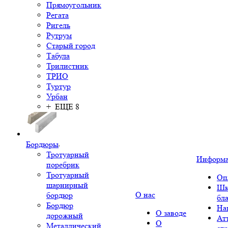
Прямоугольник
Регата
Ригель
Рутрум
Старый город
Табула
Трилистник
ТРИО
Туртур
Урбан
+ ЕЩЕ 8
Бордюры
Тротуарный
Информ
поребрик
Тротуарный
Оп
шарнирный
Шк
О нас
бордюр
бл
Бордюр
На
О заводе
дорожный
Ат
О
Металлический