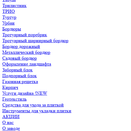
Трилистник
ТРИО
Туртур
Урбан
Бордюры
Тротуарный поребрик
Тротуарный шарнирный бордюр
Бордюр дорожный
Металлический бордюр
Садовый бордюр
Оформление ландшафта
Заборный блок
Подпорный блок
Газонная решетка
Кирпич
Услуги дизайна !NEW
Геотекстиль
Средства для ухода за плиткой
Инструменты для укладки плитки
АКЦИИ
О нас
О заводе