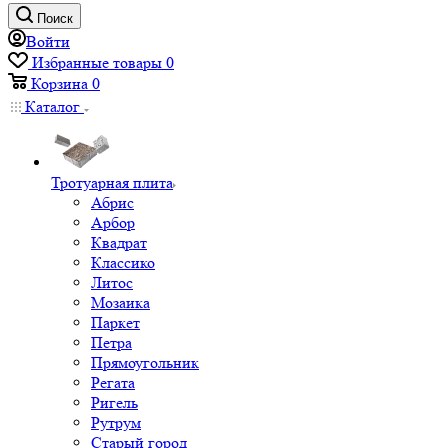
Поиск
Войти
Избранные товары
0
Корзина
0
Каталог
Тротуарная плита
Абрис
Арбор
Квадрат
Классико
Литос
Мозаика
Паркет
Петра
Прямоугольник
Регата
Ригель
Рутрум
Старый город