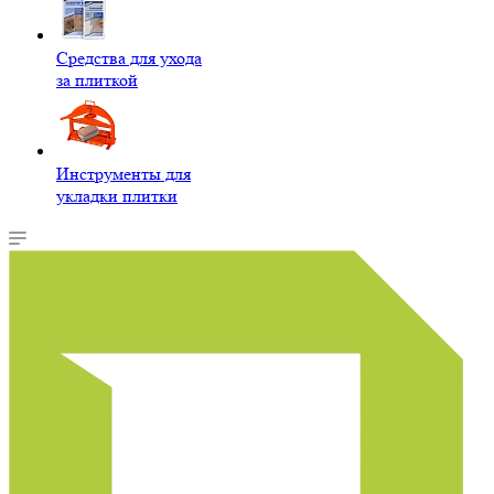
Средства для ухода
за плиткой
Инструменты для
укладки плитки