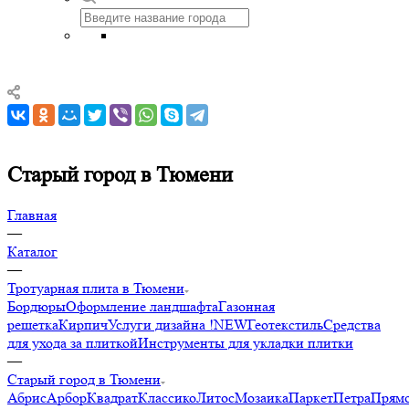
Старый город в Тюмени
Главная
—
Каталог
—
Тротуарная плита в Тюмени
Бордюры
Оформление ландшафта
Газонная
решетка
Кирпич
Услуги дизайна !NEW
Геотекстиль
Средства
для ухода за плиткой
Инструменты для укладки плитки
—
Старый город в Тюмени
Абрис
Арбор
Квадрат
Классико
Литос
Мозаика
Паркет
Петра
Прямо