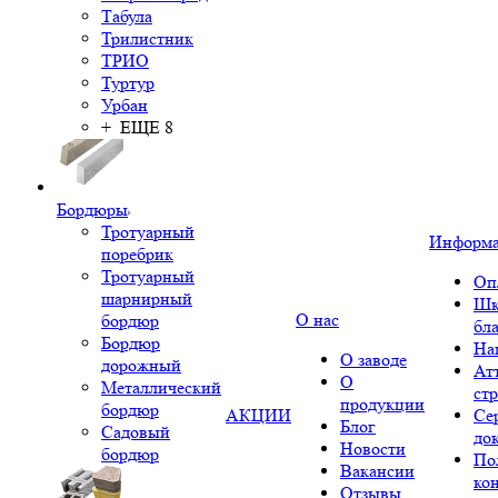
Табула
Трилистник
ТРИО
Туртур
Урбан
+ ЕЩЕ 8
Бордюры
Тротуарный
Информ
поребрик
Тротуарный
Оп
шарнирный
Шк
О нас
бордюр
бл
Бордюр
На
О заводе
дорожный
Ат
О
Металлический
ст
продукции
бордюр
АКЦИИ
Се
Блог
Садовый
до
Новости
бордюр
По
Вакансии
ко
Отзывы