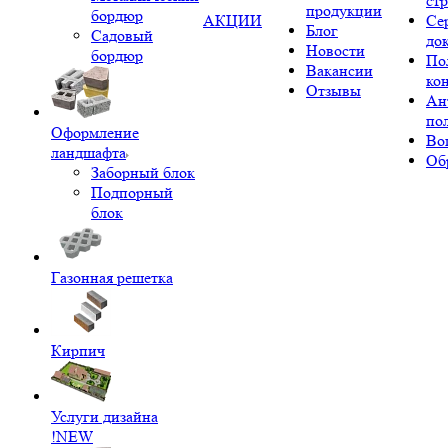
ст
продукции
бордюр
АКЦИИ
Се
Блог
Садовый
до
Новости
бордюр
По
Вакансии
ко
Отзывы
Ан
по
Оформление
Во
ландшафта
Об
Заборный блок
Подпорный
блок
Газонная решетка
Кирпич
Услуги дизайна
!NEW