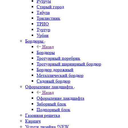
Рутрум
Старый город
Табула
Трилистник
ТРИО
Туртур
Урбан
Бордюры
Назад
Бордюры
Тротуарный поребрик
Тротуарный шарнирный бордюр
Бордюр дорожный
Металлический бордюр
Садовый бордюр
Оформление ландшафта
Назад
Оформление ландшафта
Заборный блок
Подпорный блок
Газонная решетка
Кирпич
Услуги дизайна !NEW