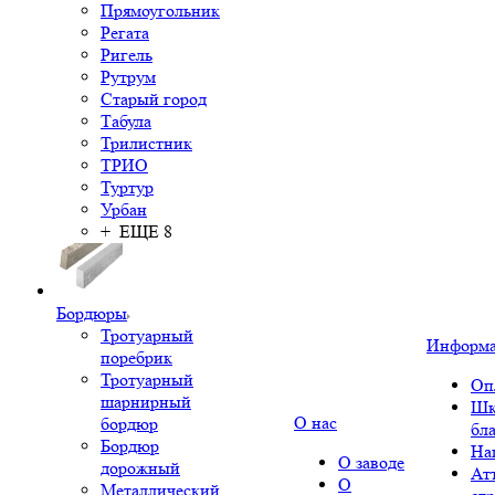
Прямоугольник
Регата
Ригель
Рутрум
Старый город
Табула
Трилистник
ТРИО
Туртур
Урбан
+ ЕЩЕ 8
Бордюры
Тротуарный
Информ
поребрик
Тротуарный
Оп
шарнирный
Шк
О нас
бордюр
бл
Бордюр
На
О заводе
дорожный
Ат
О
Металлический