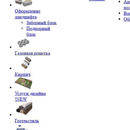
Ан
по
Оформление
Во
ландшафта
Об
Заборный блок
Подпорный
блок
Газонная решетка
Кирпич
Услуги дизайна
!NEW
Геотекстиль