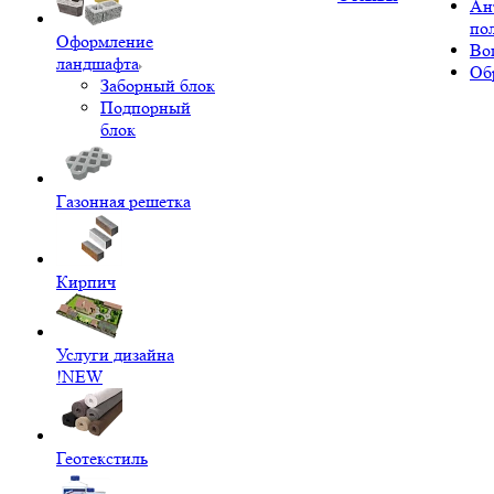
Ан
по
Оформление
Во
ландшафта
Об
Заборный блок
Подпорный
блок
Газонная решетка
Кирпич
Услуги дизайна
!NEW
Геотекстиль