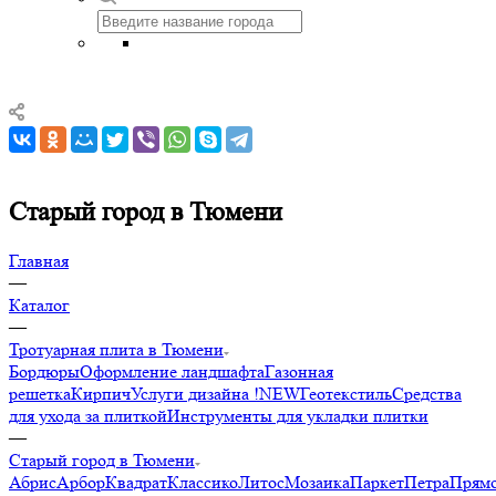
Старый город в Тюмени
Главная
—
Каталог
—
Тротуарная плита в Тюмени
Бордюры
Оформление ландшафта
Газонная
решетка
Кирпич
Услуги дизайна !NEW
Геотекстиль
Средства
для ухода за плиткой
Инструменты для укладки плитки
—
Старый город в Тюмени
Абрис
Арбор
Квадрат
Классико
Литос
Мозаика
Паркет
Петра
Прямо