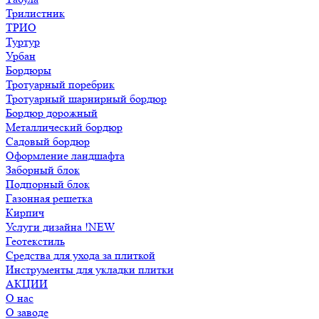
Трилистник
ТРИО
Туртур
Урбан
Бордюры
Тротуарный поребрик
Тротуарный шарнирный бордюр
Бордюр дорожный
Металлический бордюр
Садовый бордюр
Оформление ландшафта
Заборный блок
Подпорный блок
Газонная решетка
Кирпич
Услуги дизайна !NEW
Геотекстиль
Средства для ухода за плиткой
Инструменты для укладки плитки
АКЦИИ
О нас
О заводе