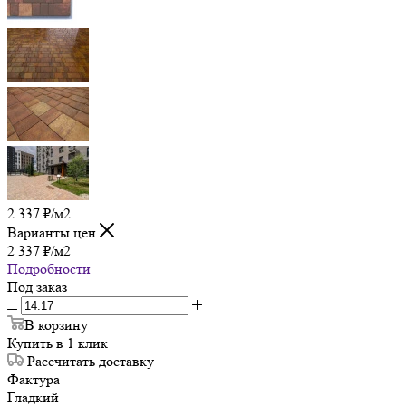
2 337
₽
/м2
Варианты цен
2 337
₽
/м2
Подробности
Под заказ
В корзину
Купить в 1 клик
Рассчитать доставку
Фактура
Гладкий