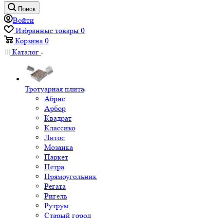
Поиск
Войти
Избранные товары
0
Корзина
0
Каталог
Тротуарная плита
Абрис
Арбор
Квадрат
Классико
Литос
Мозаика
Паркет
Петра
Прямоугольник
Регата
Ригель
Рутрум
Старый город