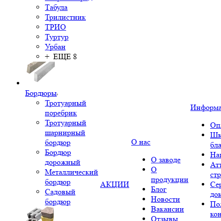
Табула
Трилистник
ТРИО
Туртур
Урбан
+ ЕЩЕ 8
Бордюры
Тротуарный
Информ
поребрик
Тротуарный
Оп
шарнирный
Шк
О нас
бордюр
бл
Бордюр
На
О заводе
дорожный
Ат
О
Металлический
ст
продукции
бордюр
АКЦИИ
Се
Блог
Садовый
до
Новости
бордюр
По
Вакансии
ко
Отзывы