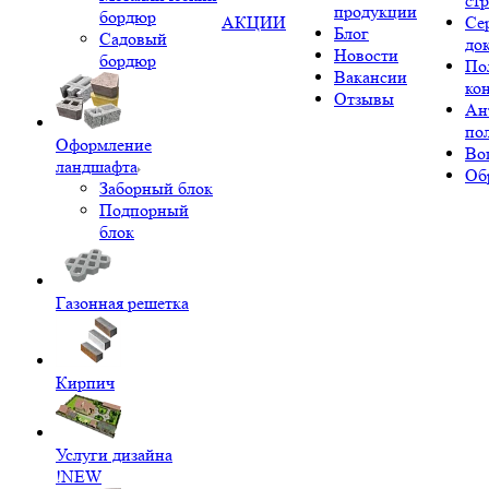
ст
продукции
бордюр
АКЦИИ
Се
Блог
Садовый
до
Новости
бордюр
По
Вакансии
ко
Отзывы
Ан
по
Оформление
Во
ландшафта
Об
Заборный блок
Подпорный
блок
Газонная решетка
Кирпич
Услуги дизайна
!NEW