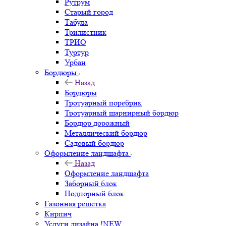
Рутрум
Старый город
Табула
Трилистник
ТРИО
Туртур
Урбан
Бордюры
Назад
Бордюры
Тротуарный поребрик
Тротуарный шарнирный бордюр
Бордюр дорожный
Металлический бордюр
Садовый бордюр
Оформление ландшафта
Назад
Оформление ландшафта
Заборный блок
Подпорный блок
Газонная решетка
Кирпич
Услуги дизайна !NEW