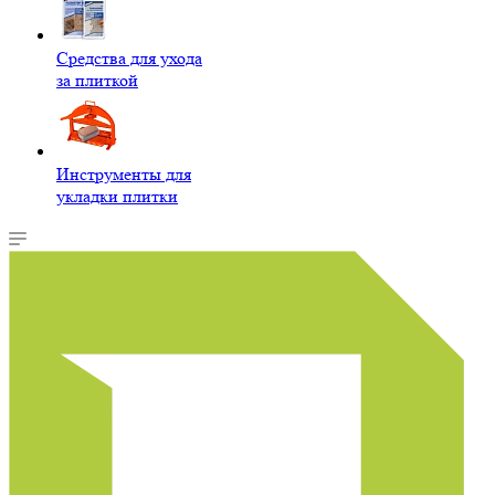
Средства для ухода
за плиткой
Инструменты для
укладки плитки