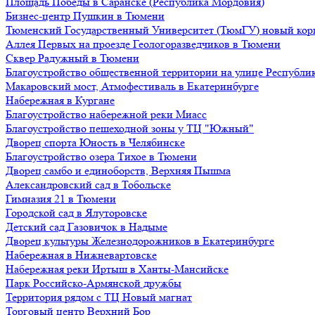
Площадь Победы в Саранске (Республика Мордовия)
Бизнес-центр Пушкин в Тюмени
Тюменский Государственный Университет (ТюмГУ) новый кор
Аллея Первых на проезде Геологоразведчиков в Тюмени
Сквер Радужный в Тюмени
Благоустройство общественной территории на улице Республик
Макаровский мост, Атмофестиваль в Екатеринбурге
Набережная в Кургане
Благоустройство набережной реки Миасс
Благоустройство пешеходной зоны у ТЦ "Южный"
Дворец спорта Юность в Челябинске
Благоустройство озера Тихое в Тюмени
Дворец самбо и единоборств, Верхняя Пышма
Александровский сад в Тобольске
Гимназия 21 в Тюмени
Городской сад в Ялуторовске
Детский сад Газовичок в Надыме
Дворец культуры Железнодорожников в Екатеринбурге
Набережная в Нижневартовске
Набережная реки Иртыш в Ханты-Мансийске
Парк Российско-Армянской дружбы
Территория рядом с ТЦ Новый магнат
Торговый центр Верхний Бор