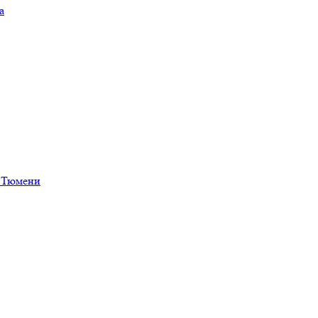
а
в Тюмени