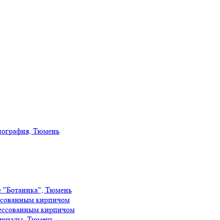
иография, Тюмень
е "Ботаника", Тюмень
ссованным кирпичом
ессованным кирпичом
ириады, Тюмень