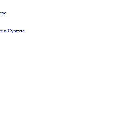
пус
е в Сургуте