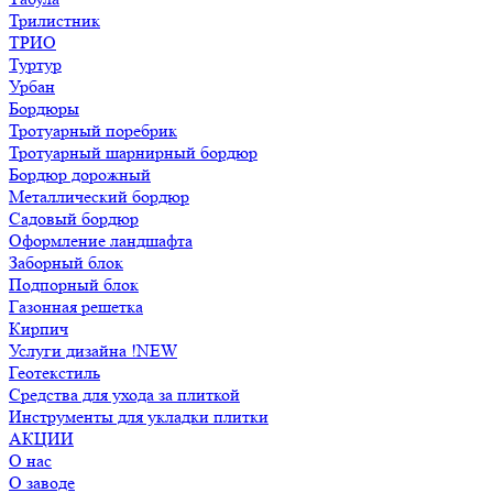
Трилистник
ТРИО
Туртур
Урбан
Бордюры
Тротуарный поребрик
Тротуарный шарнирный бордюр
Бордюр дорожный
Металлический бордюр
Садовый бордюр
Оформление ландшафта
Заборный блок
Подпорный блок
Газонная решетка
Кирпич
Услуги дизайна !NEW
Геотекстиль
Средства для ухода за плиткой
Инструменты для укладки плитки
АКЦИИ
О нас
О заводе