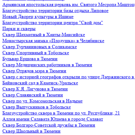
Армянская апостольская церковь им. Святого Месропа Маштоц
Благоустройство территории базы отдыха Липовое
Нoвый Двoрeц культуры в Ишимe
Благоустройство территории центра "Свой дом"
Парки и скверы
Сквер Шахматный в Ханты-Мансийске
Монастырская заимка «Плодушка» в Челябинске
Сквер Турчаниновых в Соликамске
Сквер Спортивный в Тобольске
Бульвар Ершова в Тюмени
Сквер Медицинских работников в Тюмени
Сквер Отрядов мэра в Тюмени
Сквер с историей географов открыли по улице Дзержинского 
Байновский сад в Каменск-Уральске
Сквер К.Я. Лагунова в Тюмени
Сквер Славянский в Тюмени
Сквер по ул. Комсомольская в Надыме
Сквер Выпускников в Тобольске
Благоустройство сквера в Тюмени по ул. Республики, 21
Аллея имени Салавата Юлаева в городе Салават
Сквер Болгаро-Советской дружбы в Тюмени
Сквер Школьный в Тюмени