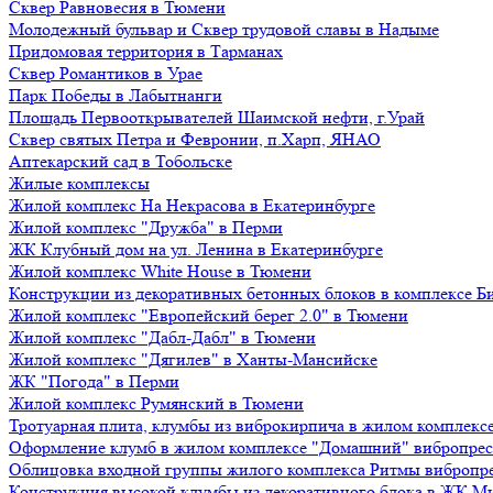
Сквер Равновесия в Тюмени
Молодежный бульвар и Сквер трудовой славы в Надыме
Придомовая территория в Тарманах
Сквер Романтиков в Урае
Парк Победы в Лабытнанги
Площадь Первооткрывателей Шаимской нефти, г.Урай
Сквер святых Петра и Февронии, п.Харп, ЯНАО
Аптекарский сад в Тобольске
Жилые комплексы
Жилой комплекс На Некрасова в Екатеринбурге
Жилой комплекс "Дружба" в Перми
ЖК Клубный дом на ул. Ленина в Екатеринбурге
Жилой комплекс White House в Тюмени
Конструкции из декоративных бетонных блоков в комплексе Б
Жилой комплекс "Европейский берег 2.0" в Тюмени
Жилой комплекс "Дабл-Дабл" в Тюмени
Жилой комплекс "Дягилев" в Ханты-Мансийске
ЖК "Погода" в Перми
Жилой комплекс Румянский в Тюмени
Тротуарная плита, клумбы из виброкирпича в жилом комплекс
Оформление клумб в жилом комплексе "Домашний" вибропре
Облицовка входной группы жилого комплекса Ритмы вибропр
Конструкция высокой клумбы из декоративного блока в ЖК М