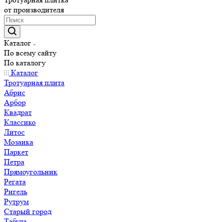
от производителя
Каталог
По всему сайту
По каталогу
Каталог
Тротуарная плита
Абрис
Арбор
Квадрат
Классико
Литос
Мозаика
Паркет
Петра
Прямоугольник
Регата
Ригель
Рутрум
Старый город
Табула