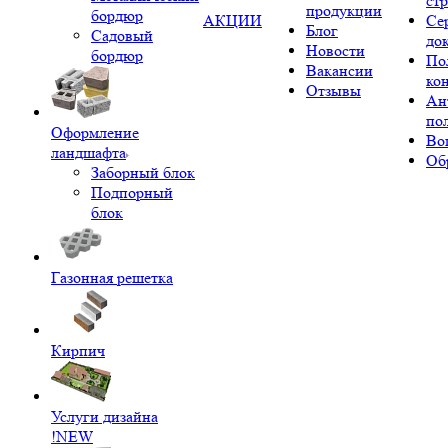
ст
продукции
бордюр
АКЦИИ
Се
Блог
Садовый
до
Новости
бордюр
По
Вакансии
ко
Отзывы
Ан
по
Оформление
Во
ландшафта
Об
Заборный блок
Подпорный
блок
Газонная решетка
Кирпич
Услуги дизайна
!NEW