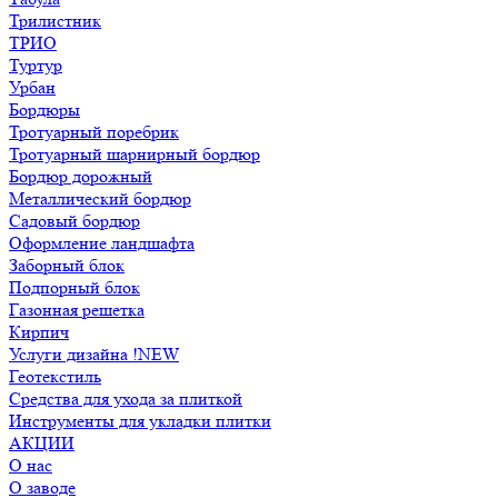
Трилистник
ТРИО
Туртур
Урбан
Бордюры
Тротуарный поребрик
Тротуарный шарнирный бордюр
Бордюр дорожный
Металлический бордюр
Садовый бордюр
Оформление ландшафта
Заборный блок
Подпорный блок
Газонная решетка
Кирпич
Услуги дизайна !NEW
Геотекстиль
Средства для ухода за плиткой
Инструменты для укладки плитки
АКЦИИ
О нас
О заводе