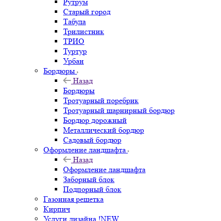
Рутрум
Старый город
Табула
Трилистник
ТРИО
Туртур
Урбан
Бордюры
Назад
Бордюры
Тротуарный поребрик
Тротуарный шарнирный бордюр
Бордюр дорожный
Металлический бордюр
Садовый бордюр
Оформление ландшафта
Назад
Оформление ландшафта
Заборный блок
Подпорный блок
Газонная решетка
Кирпич
Услуги дизайна !NEW