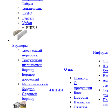
Табула
Трилистник
ТРИО
Туртур
Урбан
+ ЕЩЕ 8
Бордюры
Тротуарный
Информ
поребрик
Тротуарный
Оп
шарнирный
Шк
О нас
бордюр
бл
Бордюр
На
О заводе
дорожный
Ат
О
Металлический
ст
продукции
бордюр
АКЦИИ
Се
Блог
Садовый
до
Новости
бордюр
По
Вакансии
ко
Отзывы