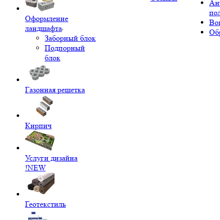
Ан
по
Оформление
Во
ландшафта
Об
Заборный блок
Подпорный
блок
Газонная решетка
Кирпич
Услуги дизайна
!NEW
Геотекстиль