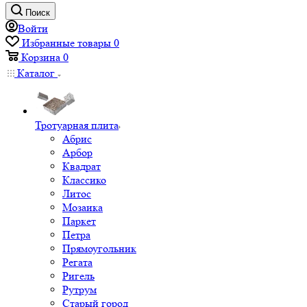
Поиск
Войти
Избранные товары
0
Корзина
0
Каталог
Тротуарная плита
Абрис
Арбор
Квадрат
Классико
Литос
Мозаика
Паркет
Петра
Прямоугольник
Регата
Ригель
Рутрум
Старый город