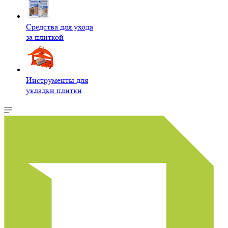
Средства для ухода
за плиткой
Инструменты для
укладки плитки