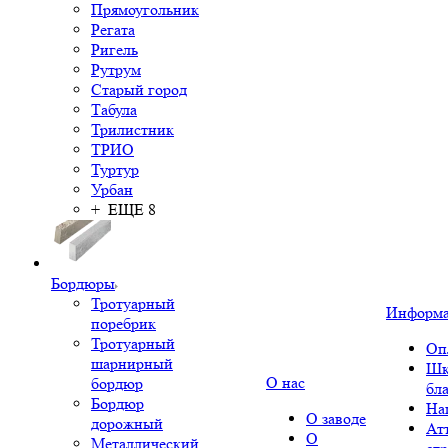
Прямоугольник
Регата
Ригель
Рутрум
Старый город
Табула
Трилистник
ТРИО
Туртур
Урбан
+ ЕЩЕ 8
Бордюры
Тротуарный
Информ
поребрик
Тротуарный
Оп
шарнирный
Шк
О нас
бордюр
бл
Бордюр
На
О заводе
дорожный
Ат
О
Металлический