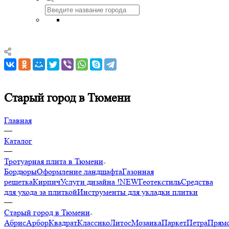
Старый город в Тюмени
Главная
—
Каталог
—
Тротуарная плита в Тюмени
Бордюры
Оформление ландшафта
Газонная
решетка
Кирпич
Услуги дизайна !NEW
Геотекстиль
Средства
для ухода за плиткой
Инструменты для укладки плитки
—
Старый город в Тюмени
Абрис
Арбор
Квадрат
Классико
Литос
Мозаика
Паркет
Петра
Прямо