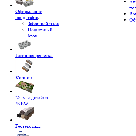
Ан
по
Оформление
Во
ландшафта
Об
Заборный блок
Подпорный
блок
Газонная решетка
Кирпич
Услуги дизайна
!NEW
Геотекстиль