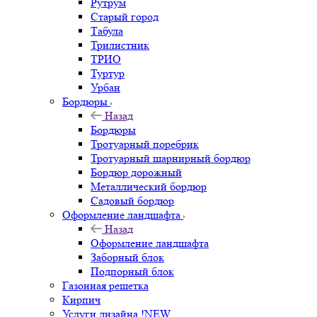
Рутрум
Старый город
Табула
Трилистник
ТРИО
Туртур
Урбан
Бордюры
Назад
Бордюры
Тротуарный поребрик
Тротуарный шарнирный бордюр
Бордюр дорожный
Металлический бордюр
Садовый бордюр
Оформление ландшафта
Назад
Оформление ландшафта
Заборный блок
Подпорный блок
Газонная решетка
Кирпич
Услуги дизайна !NEW