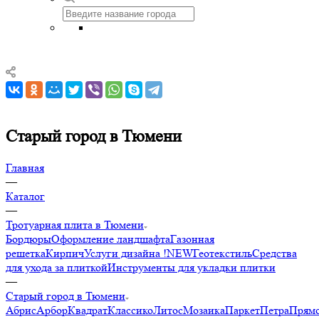
Старый город в Тюмени
Главная
—
Каталог
—
Тротуарная плита в Тюмени
Бордюры
Оформление ландшафта
Газонная
решетка
Кирпич
Услуги дизайна !NEW
Геотекстиль
Средства
для ухода за плиткой
Инструменты для укладки плитки
—
Старый город в Тюмени
Абрис
Арбор
Квадрат
Классико
Литос
Мозаика
Паркет
Петра
Прямо