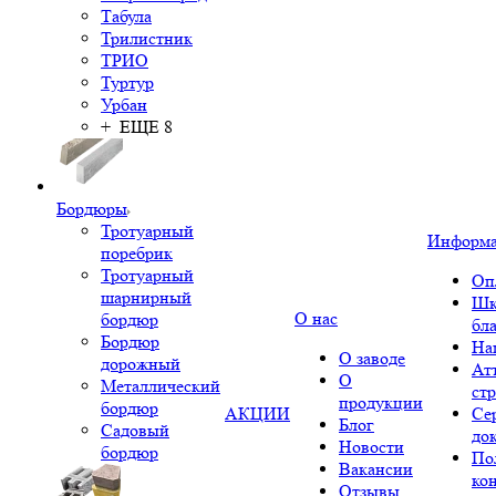
Табула
Трилистник
ТРИО
Туртур
Урбан
+ ЕЩЕ 8
Бордюры
Тротуарный
Информ
поребрик
Тротуарный
Оп
шарнирный
Шк
О нас
бордюр
бл
Бордюр
На
О заводе
дорожный
Ат
О
Металлический
ст
продукции
бордюр
АКЦИИ
Се
Блог
Садовый
до
Новости
бордюр
По
Вакансии
ко
Отзывы