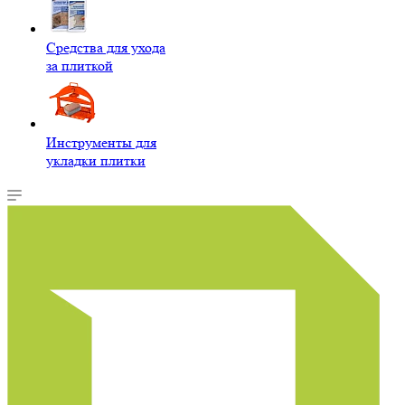
Средства для ухода
за плиткой
Инструменты для
укладки плитки