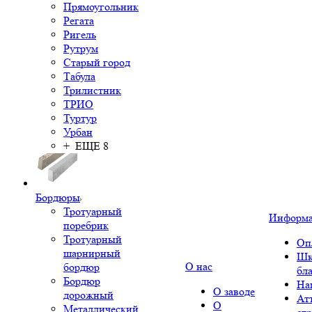
Прямоугольник
Регата
Ригель
Рутрум
Старый город
Табула
Трилистник
ТРИО
Туртур
Урбан
+ ЕЩЕ 8
Бордюры
Тротуарный
Информ
поребрик
Тротуарный
Оп
шарнирный
Шк
О нас
бордюр
бл
Бордюр
На
О заводе
дорожный
Ат
О
Металлический