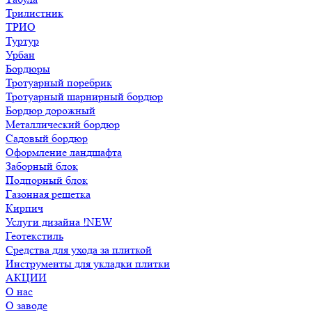
Трилистник
ТРИО
Туртур
Урбан
Бордюры
Тротуарный поребрик
Тротуарный шарнирный бордюр
Бордюр дорожный
Металлический бордюр
Садовый бордюр
Оформление ландшафта
Заборный блок
Подпорный блок
Газонная решетка
Кирпич
Услуги дизайна !NEW
Геотекстиль
Средства для ухода за плиткой
Инструменты для укладки плитки
АКЦИИ
О нас
О заводе