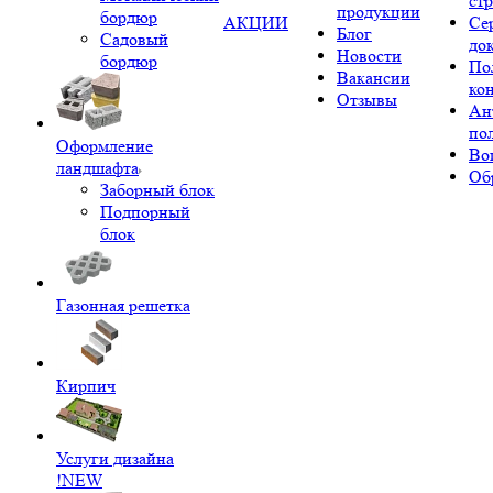
ст
продукции
бордюр
АКЦИИ
Се
Блог
Садовый
до
Новости
бордюр
По
Вакансии
ко
Отзывы
Ан
по
Оформление
Во
ландшафта
Об
Заборный блок
Подпорный
блок
Газонная решетка
Кирпич
Услуги дизайна
!NEW