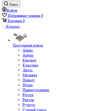
Поиск
Войти
Избранные товары
0
Корзина
0
Каталог
Тротуарная плита
Абрис
Арбор
Квадрат
Классико
Литос
Мозаика
Паркет
Петра
Прямоугольник
Регата
Ригель
Рутрум
Старый город