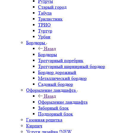
Рутрум
Старый город
Табула
Трилистник
ТРИО
Туртур
Урбан
Бордюры
Назад
Бордюры
Тротуарный поребрик
Тротуарный шарнирный бордюр
Бордюр дорожный
Металлический бордюр
Садовый бордюр
Оформление ландшафта
Назад
Оформление ландшафта
Заборный блок
Подпорный блок
Газонная решетка
Кирпич
Услуги дизайна !NEW