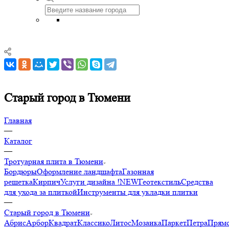
Старый город в Тюмени
Главная
—
Каталог
—
Тротуарная плита в Тюмени
Бордюры
Оформление ландшафта
Газонная
решетка
Кирпич
Услуги дизайна !NEW
Геотекстиль
Средства
для ухода за плиткой
Инструменты для укладки плитки
—
Старый город в Тюмени
Абрис
Арбор
Квадрат
Классико
Литос
Мозаика
Паркет
Петра
Прямо