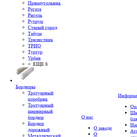
Прямоугольник
Регата
Ригель
Рутрум
Старый город
Табула
Трилистник
ТРИО
Туртур
Урбан
+ ЕЩЕ 8
Бордюры
Тротуарный
Информ
поребрик
Тротуарный
Оп
шарнирный
Шк
О нас
бордюр
бл
Бордюр
На
О заводе
дорожный
Ат
О
Металлический