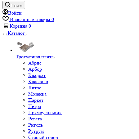
Поиск
Войти
Избранные товары
0
Корзина
0
Каталог
Тротуарная плита
Абрис
Арбор
Квадрат
Классико
Литос
Мозаика
Паркет
Петра
Прямоугольник
Регата
Ригель
Рутрум
Старый город