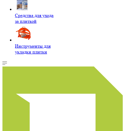
Средства для ухода
за плиткой
Инструменты для
укладки плитки