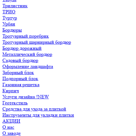
Трилистник
ТРИО
Туртур
Урбан
Бордюры
Тротуарный поребрик
Тротуарный шарнирный бордюр
Бордюр дорожный
Металлический бордюр
Садовый бордюр
Оформление ландшафта
Заборный блок
Подпорный блок
Газонная решетка
Кирпич
Услуги дизайна !NEW
Геотекстиль
Средства для ухода за плиткой
Инструменты для укладки плитки
АКЦИИ
О нас
О заводе