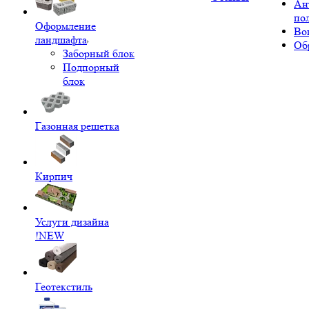
Ан
по
Оформление
Во
ландшафта
Об
Заборный блок
Подпорный
блок
Газонная решетка
Кирпич
Услуги дизайна
!NEW
Геотекстиль