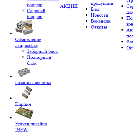
ст
продукции
бордюр
АКЦИИ
Се
Блог
Садовый
до
Новости
бордюр
По
Вакансии
ко
Отзывы
Ан
по
Оформление
Во
ландшафта
Об
Заборный блок
Подпорный
блок
Газонная решетка
Кирпич
Услуги дизайна
!NEW