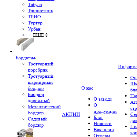
Табула
Трилистник
ТРИО
Туртур
Урбан
+ ЕЩЕ 8
Бордюры
Тротуарный
Информ
поребрик
Тротуарный
Оп
шарнирный
Шк
О нас
бордюр
бл
Бордюр
На
О заводе
дорожный
Ат
О
Металлический
ст
продукции
бордюр
АКЦИИ
Се
Блог
Садовый
до
Новости
бордюр
По
Вакансии
ко
Отзывы