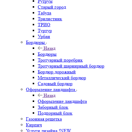
Рутрум
Старый город
Табула
Трилистник
ТРИО
Туртур
Урбан
Бордюры
Назад
Бордюры
Тротуарный поребрик
Тротуарный шарнирный бордюр
Бордюр дорожный
Металлический бордюр
Садовый бордюр
Оформление ландшафта
Назад
Оформление ландшафта
Заборный блок
Подпорный блок
Газонная решетка
Кирпич
Услуги дизайна !NEW