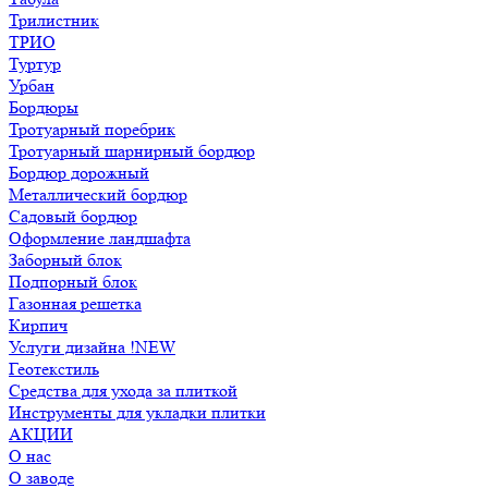
Трилистник
ТРИО
Туртур
Урбан
Бордюры
Тротуарный поребрик
Тротуарный шарнирный бордюр
Бордюр дорожный
Металлический бордюр
Садовый бордюр
Оформление ландшафта
Заборный блок
Подпорный блок
Газонная решетка
Кирпич
Услуги дизайна !NEW
Геотекстиль
Средства для ухода за плиткой
Инструменты для укладки плитки
АКЦИИ
О нас
О заводе