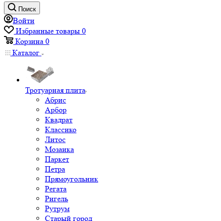
Поиск
Войти
Избранные товары
0
Корзина
0
Каталог
Тротуарная плита
Абрис
Арбор
Квадрат
Классико
Литос
Мозаика
Паркет
Петра
Прямоугольник
Регата
Ригель
Рутрум
Старый город