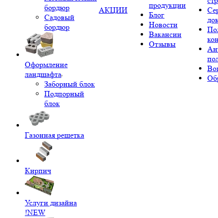
ст
продукции
бордюр
АКЦИИ
Се
Блог
Садовый
до
Новости
бордюр
По
Вакансии
ко
Отзывы
Ан
по
Оформление
Во
ландшафта
Об
Заборный блок
Подпорный
блок
Газонная решетка
Кирпич
Услуги дизайна
!NEW