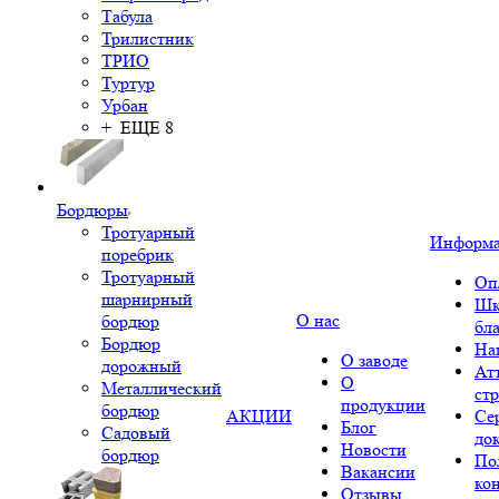
Табула
Трилистник
ТРИО
Туртур
Урбан
+ ЕЩЕ 8
Бордюры
Тротуарный
Информ
поребрик
Тротуарный
Оп
шарнирный
Шк
О нас
бордюр
бл
Бордюр
На
О заводе
дорожный
Ат
О
Металлический
ст
продукции
бордюр
АКЦИИ
Се
Блог
Садовый
до
Новости
бордюр
По
Вакансии
ко
Отзывы