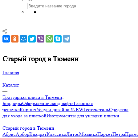
Старый город в Тюмени
Главная
—
Каталог
—
Тротуарная плита в Тюмени
Бордюры
Оформление ландшафта
Газонная
решетка
Кирпич
Услуги дизайна !NEW
Геотекстиль
Средства
для ухода за плиткой
Инструменты для укладки плитки
—
Старый город в Тюмени
Абрис
Арбор
Квадрат
Классико
Литос
Мозаика
Паркет
Петра
Прямо