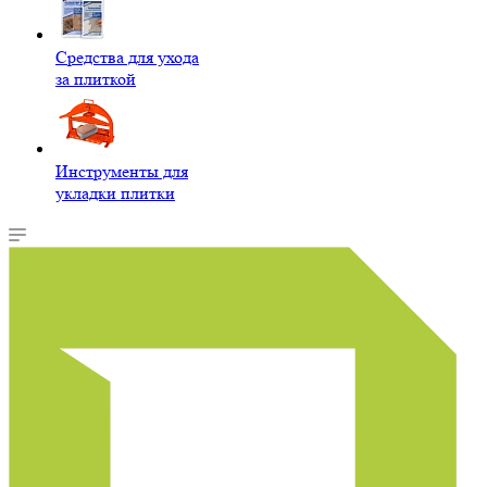
Средства для ухода
за плиткой
Инструменты для
укладки плитки