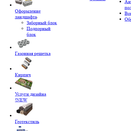
Ан
по
Оформление
Во
ландшафта
Об
Заборный блок
Подпорный
блок
Газонная решетка
Кирпич
Услуги дизайна
!NEW
Геотекстиль