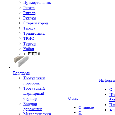
Прямоугольник
Регата
Ригель
Рутрум
Старый город
Табула
Трилистник
ТРИО
Туртур
Урбан
+ ЕЩЕ 8
Бордюры
Тротуарный
Информ
поребрик
Тротуарный
Оп
шарнирный
Шк
О нас
бордюр
бл
Бордюр
На
О заводе
дорожный
Ат
О
Металлический