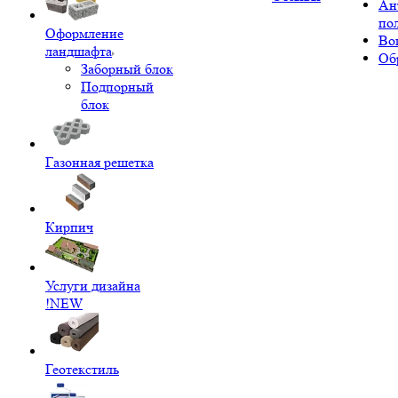
Ан
по
Оформление
Во
ландшафта
Об
Заборный блок
Подпорный
блок
Газонная решетка
Кирпич
Услуги дизайна
!NEW
Геотекстиль