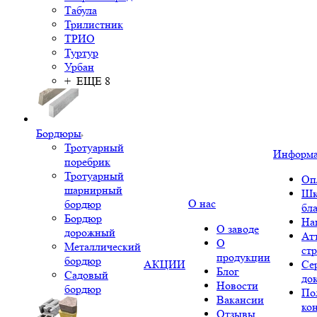
Табула
Трилистник
ТРИО
Туртур
Урбан
+ ЕЩЕ 8
Бордюры
Тротуарный
Информ
поребрик
Тротуарный
Оп
шарнирный
Шк
О нас
бордюр
бл
Бордюр
На
О заводе
дорожный
Ат
О
Металлический
ст
продукции
бордюр
АКЦИИ
Се
Блог
Садовый
до
Новости
бордюр
По
Вакансии
ко
Отзывы