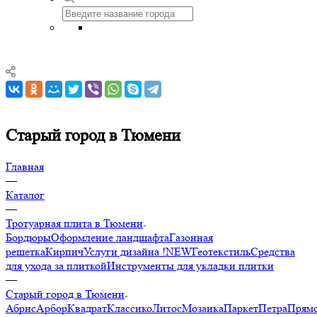
Старый город в Тюмени
Главная
—
Каталог
—
Тротуарная плита в Тюмени
Бордюры
Оформление ландшафта
Газонная
решетка
Кирпич
Услуги дизайна !NEW
Геотекстиль
Средства
для ухода за плиткой
Инструменты для укладки плитки
—
Старый город в Тюмени
Абрис
Арбор
Квадрат
Классико
Литос
Мозаика
Паркет
Петра
Прямо