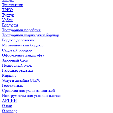
Трилистник
ТРИО
Туртур
Урбан
Бордюры
Тротуарный поребрик
Тротуарный шарнирный бордюр
Бордюр дорожный
Металлический бордюр
Садовый бордюр
Оформление ландшафта
Заборный блок
Подпорный блок
Газонная решетка
Кирпич
Услуги дизайна !NEW
Геотекстиль
Средства для ухода за плиткой
Инструменты для укладки плитки
АКЦИИ
О нас
О заводе