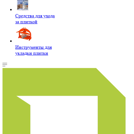
Средства для ухода
за плиткой
Инструменты для
укладки плитки