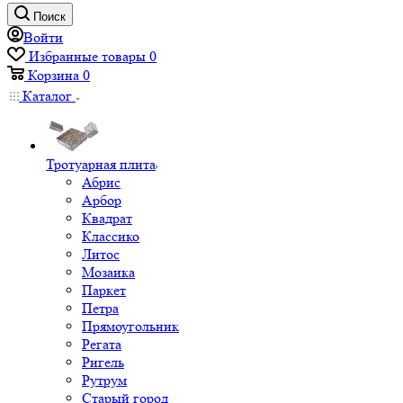
Поиск
Войти
Избранные товары
0
Корзина
0
Каталог
Тротуарная плита
Абрис
Арбор
Квадрат
Классико
Литос
Мозаика
Паркет
Петра
Прямоугольник
Регата
Ригель
Рутрум
Старый город