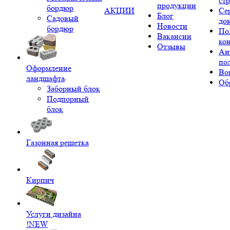
ст
продукции
бордюр
АКЦИИ
Се
Блог
Садовый
до
Новости
бордюр
По
Вакансии
ко
Отзывы
Ан
по
Оформление
Во
ландшафта
Об
Заборный блок
Подпорный
блок
Газонная решетка
Кирпич
Услуги дизайна
!NEW