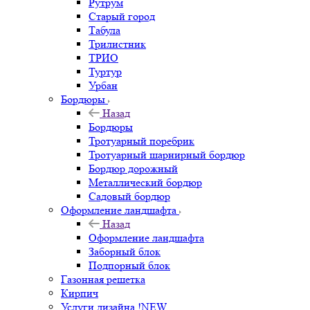
Рутрум
Старый город
Табула
Трилистник
ТРИО
Туртур
Урбан
Бордюры
Назад
Бордюры
Тротуарный поребрик
Тротуарный шарнирный бордюр
Бордюр дорожный
Металлический бордюр
Садовый бордюр
Оформление ландшафта
Назад
Оформление ландшафта
Заборный блок
Подпорный блок
Газонная решетка
Кирпич
Услуги дизайна !NEW