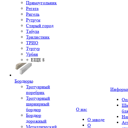
Прямоугольник
Регата
Ригель
Рутрум
Старый город
Табула
Трилистник
ТРИО
Туртур
Урбан
+ ЕЩЕ 8
Бордюры
Тротуарный
Информ
поребрик
Тротуарный
Оп
шарнирный
Шк
О нас
бордюр
бл
Бордюр
На
О заводе
дорожный
Ат
О
Металлический