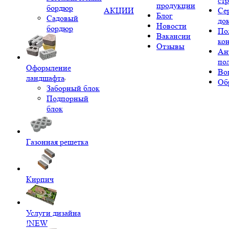
ст
продукции
бордюр
АКЦИИ
Се
Блог
Садовый
до
Новости
бордюр
По
Вакансии
ко
Отзывы
Ан
по
Оформление
Во
ландшафта
Об
Заборный блок
Подпорный
блок
Газонная решетка
Кирпич
Услуги дизайна
!NEW