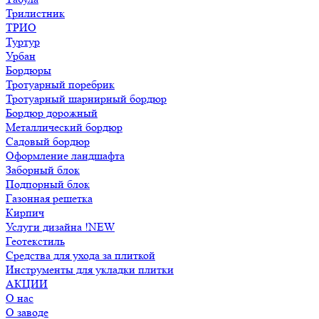
Трилистник
ТРИО
Туртур
Урбан
Бордюры
Тротуарный поребрик
Тротуарный шарнирный бордюр
Бордюр дорожный
Металлический бордюр
Садовый бордюр
Оформление ландшафта
Заборный блок
Подпорный блок
Газонная решетка
Кирпич
Услуги дизайна !NEW
Геотекстиль
Средства для ухода за плиткой
Инструменты для укладки плитки
АКЦИИ
О нас
О заводе