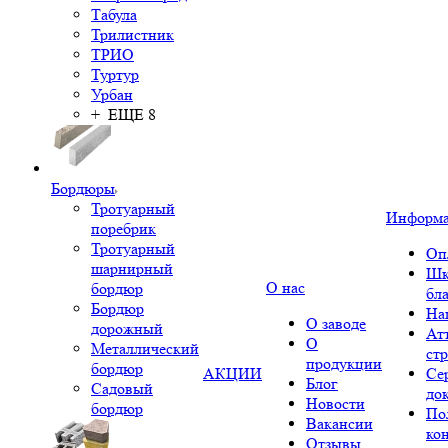
Табула
Трилистник
ТРИО
Туртур
Урбан
+ ЕЩЕ 8
Бордюры
Тротуарный
Информ
поребрик
Тротуарный
Оп
шарнирный
Шк
О нас
бордюр
бл
Бордюр
На
О заводе
дорожный
Ат
О
Металлический
ст
продукции
бордюр
АКЦИИ
Се
Блог
Садовый
до
Новости
бордюр
По
Вакансии
ко
Отзывы