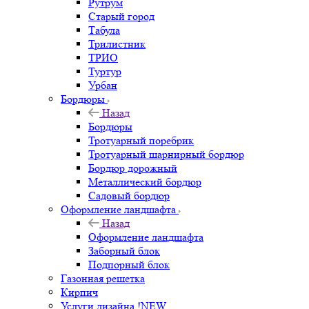
Рутрум
Старый город
Табула
Трилистник
ТРИО
Туртур
Урбан
Бордюры
Назад
Бордюры
Тротуарный поребрик
Тротуарный шарнирный бордюр
Бордюр дорожный
Металлический бордюр
Садовый бордюр
Оформление ландшафта
Назад
Оформление ландшафта
Заборный блок
Подпорный блок
Газонная решетка
Кирпич
Услуги дизайна !NEW