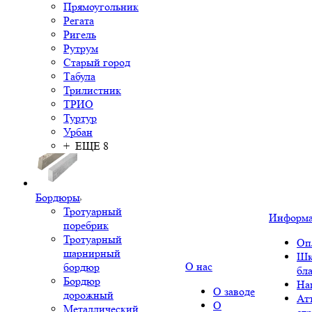
Прямоугольник
Регата
Ригель
Рутрум
Старый город
Табула
Трилистник
ТРИО
Туртур
Урбан
+ ЕЩЕ 8
Бордюры
Тротуарный
Информ
поребрик
Тротуарный
Оп
шарнирный
Шк
О нас
бордюр
бл
Бордюр
На
О заводе
дорожный
Ат
О
Металлический