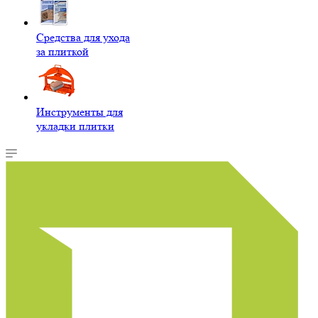
Средства для ухода
за плиткой
Инструменты для
укладки плитки