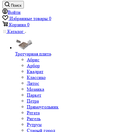
Поиск
Войти
Избранные товары
0
Корзина
0
Каталог
Тротуарная плита
Абрис
Арбор
Квадрат
Классико
Литос
Мозаика
Паркет
Петра
Прямоугольник
Регата
Ригель
Рутрум
Старый город