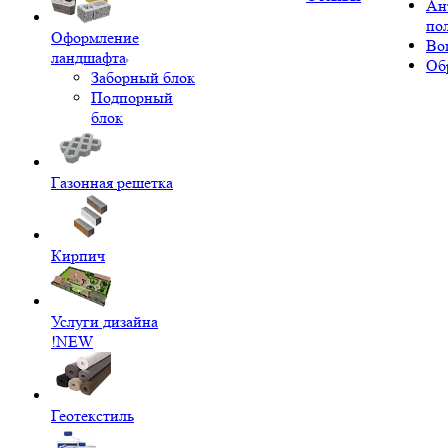
Ан
по
Оформление
Во
ландшафта
Об
Заборный блок
Подпорный
блок
Газонная решетка
Кирпич
Услуги дизайна
!NEW
Геотекстиль