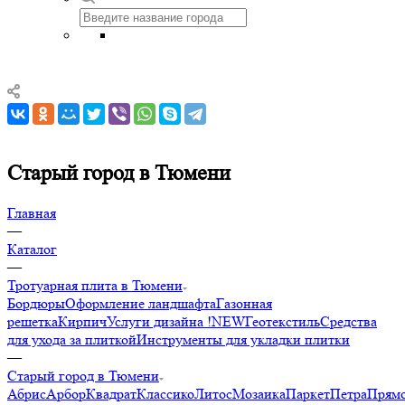
Старый город в Тюмени
Главная
—
Каталог
—
Тротуарная плита в Тюмени
Бордюры
Оформление ландшафта
Газонная
решетка
Кирпич
Услуги дизайна !NEW
Геотекстиль
Средства
для ухода за плиткой
Инструменты для укладки плитки
—
Старый город в Тюмени
Абрис
Арбор
Квадрат
Классико
Литос
Мозаика
Паркет
Петра
Прямо