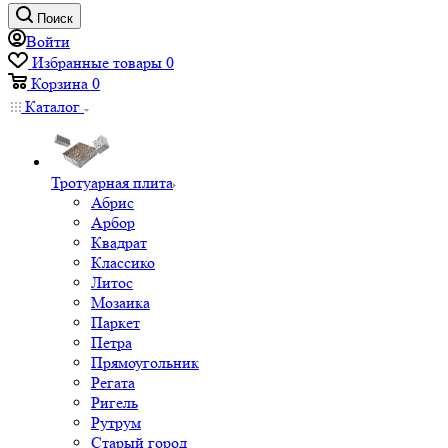
Поиск
Войти
Избранные товары
0
Корзина
0
Каталог
Тротуарная плита
Абрис
Арбор
Квадрат
Классико
Литос
Мозаика
Паркет
Петра
Прямоугольник
Регата
Ригель
Рутрум
Старый город