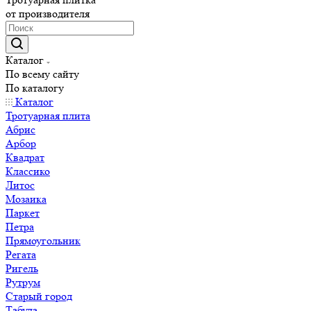
от производителя
Каталог
По всему сайту
По каталогу
Каталог
Тротуарная плита
Абрис
Арбор
Квадрат
Классико
Литос
Мозаика
Паркет
Петра
Прямоугольник
Регата
Ригель
Рутрум
Старый город
Табула