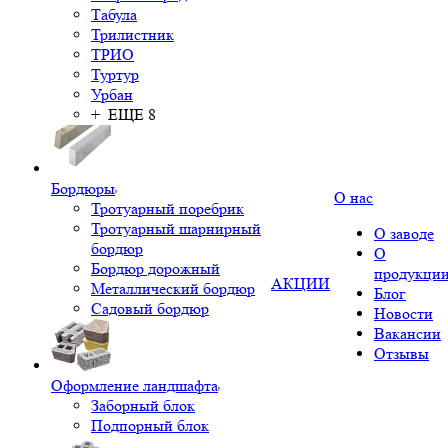
Табула
Трилистник
ТРИО
Туртур
Урбан
+ ЕЩЕ 8
Бордюры
О нас
Тротуарный поребрик
Тротуарный шарнирный
О заводе
бордюр
О
Бордюр дорожный
продукци
АКЦИИ
Металлический бордюр
Блог
Садовый бордюр
Новости
Вакансии
Отзывы
Оформление ландшафта
Заборный блок
Подпорный блок