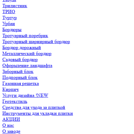
Трилистник
ТРИО
Туртур
Урбан
Бордюры
Тротуарный поребрик
Тротуарный шарнирный бордюр
Бордюр дорожный
Металлический бордюр
Садовый бордюр
Оформление ландшафта
Заборный блок
Подпорный блок
Газонная решетка
Кирпич
Услуги дизайна !NEW
Геотекстиль
Средства для ухода за плиткой
Инструменты для укладки плитки
АКЦИИ
О нас
О заводе