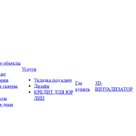
е объекты
Услуги
кие
ории
Укладка под ключ
Где
3D-
и скверы
Дизайн
купить
ВИЗУАЛИЗАТОР
КРЕДИТ ДЛЯ ЮР
ксы
ЛИЦ
е дома