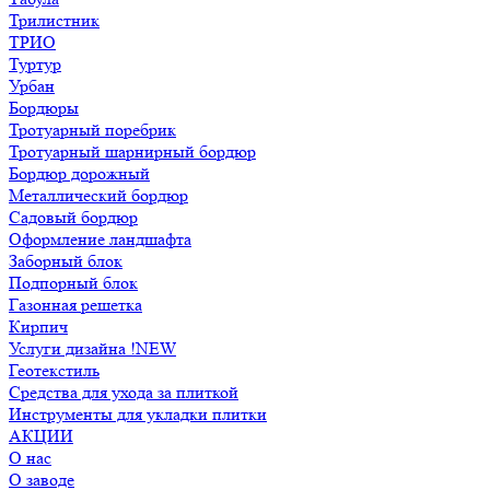
Трилистник
ТРИО
Туртур
Урбан
Бордюры
Тротуарный поребрик
Тротуарный шарнирный бордюр
Бордюр дорожный
Металлический бордюр
Садовый бордюр
Оформление ландшафта
Заборный блок
Подпорный блок
Газонная решетка
Кирпич
Услуги дизайна !NEW
Геотекстиль
Средства для ухода за плиткой
Инструменты для укладки плитки
АКЦИИ
О нас
О заводе