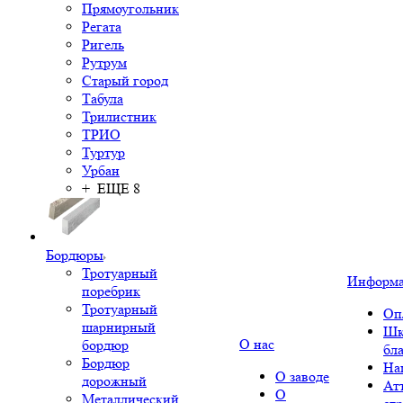
Прямоугольник
Регата
Ригель
Рутрум
Старый город
Табула
Трилистник
ТРИО
Туртур
Урбан
+ ЕЩЕ 8
Бордюры
Тротуарный
Информ
поребрик
Тротуарный
Оп
шарнирный
Шк
О нас
бордюр
бл
Бордюр
На
О заводе
дорожный
Ат
О
Металлический