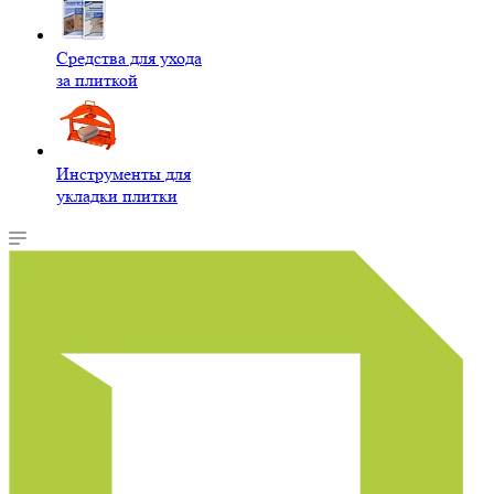
Средства для ухода
за плиткой
Инструменты для
укладки плитки