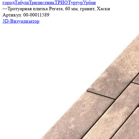
город
Табула
Трилистник
ТРИО
Туртур
Урбан
—
Тротуарная плитка Регата, 60 мм, гранит, Хаски
Артикул:
00-00011589
3D-Визуализатор