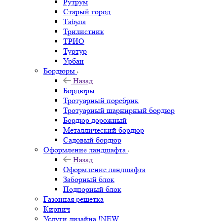
Рутрум
Старый город
Табула
Трилистник
ТРИО
Туртур
Урбан
Бордюры
Назад
Бордюры
Тротуарный поребрик
Тротуарный шарнирный бордюр
Бордюр дорожный
Металлический бордюр
Садовый бордюр
Оформление ландшафта
Назад
Оформление ландшафта
Заборный блок
Подпорный блок
Газонная решетка
Кирпич
Услуги дизайна !NEW