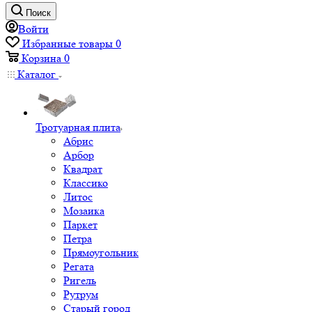
Поиск
Войти
Избранные товары
0
Корзина
0
Каталог
Тротуарная плита
Абрис
Арбор
Квадрат
Классико
Литос
Мозаика
Паркет
Петра
Прямоугольник
Регата
Ригель
Рутрум
Старый город