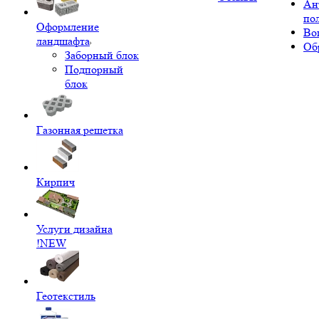
Ан
по
Оформление
Во
ландшафта
Об
Заборный блок
Подпорный
блок
Газонная решетка
Кирпич
Услуги дизайна
!NEW
Геотекстиль