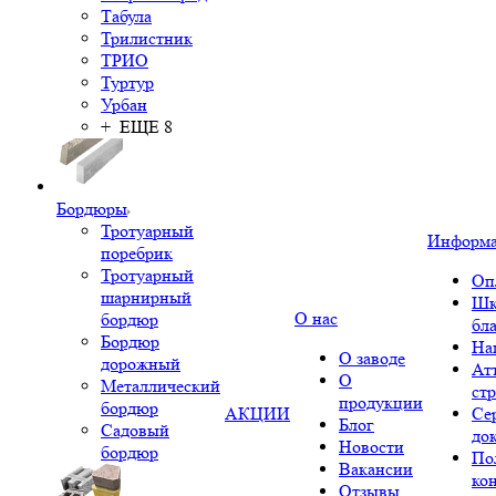
Табула
Трилистник
ТРИО
Туртур
Урбан
+ ЕЩЕ 8
Бордюры
Тротуарный
Информ
поребрик
Тротуарный
Оп
шарнирный
Шк
О нас
бордюр
бл
Бордюр
На
О заводе
дорожный
Ат
О
Металлический
ст
продукции
бордюр
АКЦИИ
Се
Блог
Садовый
до
Новости
бордюр
По
Вакансии
ко
Отзывы