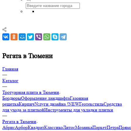
Регата в Тюмени
Главная
—
Каталог
—
Тротуарная плита в Тюмени
Бордюры
Оформление ландшафта
Газонная
решетка
Кирпич
Услуги дизайна !NEW
Геотекстиль
Средства
для ухода за плиткой
Инструменты для укладки плитки
—
Регата в Тюмени
Абрис
Арбор
Квадрат
Классико
Литос
Мозаика
Паркет
Петра
Прямо