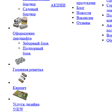
ст
продукции
бордюр
АКЦИИ
Се
Блог
Садовый
до
Новости
бордюр
По
Вакансии
ко
Отзывы
Ан
по
Оформление
Во
ландшафта
Об
Заборный блок
Подпорный
блок
Газонная решетка
Кирпич
Услуги дизайна
!NEW