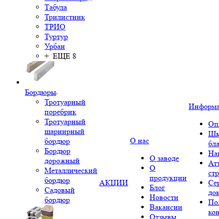
Табула
Трилистник
ТРИО
Туртур
Урбан
+ ЕЩЕ 8
Бордюры
Тротуарный
Информ
поребрик
Тротуарный
Оп
шарнирный
Шк
О нас
бордюр
бл
Бордюр
На
О заводе
дорожный
Ат
О
Металлический
ст
продукции
бордюр
АКЦИИ
Се
Блог
Садовый
до
Новости
бордюр
По
Вакансии
ко
Отзывы