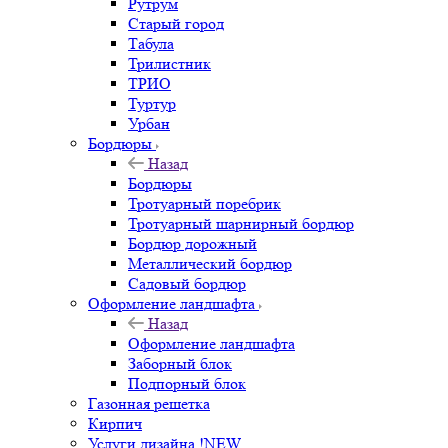
Рутрум
Старый город
Табула
Трилистник
ТРИО
Туртур
Урбан
Бордюры
Назад
Бордюры
Тротуарный поребрик
Тротуарный шарнирный бордюр
Бордюр дорожный
Металлический бордюр
Садовый бордюр
Оформление ландшафта
Назад
Оформление ландшафта
Заборный блок
Подпорный блок
Газонная решетка
Кирпич
Услуги дизайна !NEW