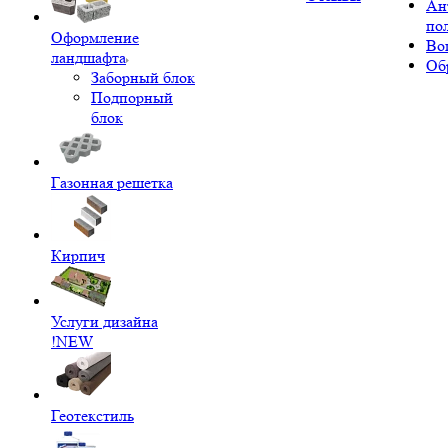
Ан
по
Оформление
Во
ландшафта
Об
Заборный блок
Подпорный
блок
Газонная решетка
Кирпич
Услуги дизайна
!NEW
Геотекстиль