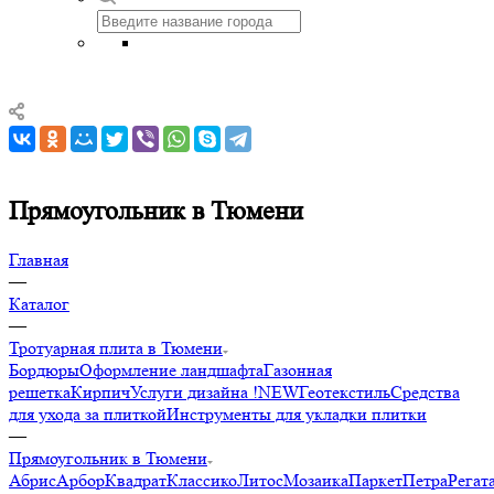
Прямоугольник в Тюмени
Главная
—
Каталог
—
Тротуарная плита в Тюмени
Бордюры
Оформление ландшафта
Газонная
решетка
Кирпич
Услуги дизайна !NEW
Геотекстиль
Средства
для ухода за плиткой
Инструменты для укладки плитки
—
Прямоугольник в Тюмени
Абрис
Арбор
Квадрат
Классико
Литос
Мозаика
Паркет
Петра
Регат