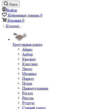
Поиск
Войти
Избранные товары
0
Корзина
0
Каталог
Тротуарная плита
Абрис
Арбор
Квадрат
Классико
Литос
Мозаика
Паркет
Петра
Прямоугольник
Регата
Ригель
Рутрум
Старый город