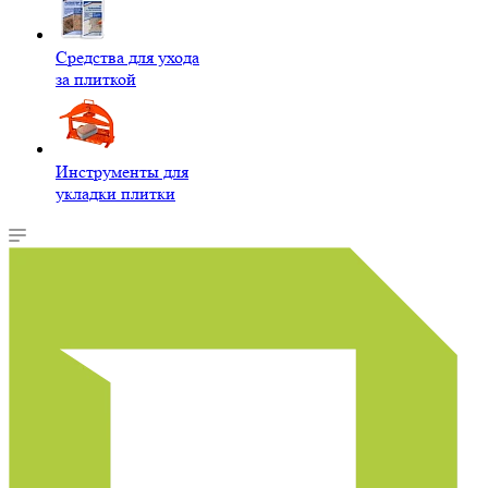
Средства для ухода
за плиткой
Инструменты для
укладки плитки