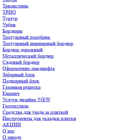
Трилистник
ТРИО
Туртур
Урбан
Бордюры
Тротуарный поребрик
Тротуарный шарнирный бордюр
Бордюр дорожный
Металлический бордюр
Садовый бордюр
Оформление ландшафта
Заборный блок
Подпорный блок
Газонная решетка
Кирпич
Услуги дизайна !NEW
Геотекстиль
Средства для ухода за плиткой
Инструменты для укладки плитки
АКЦИИ
О нас
О заводе