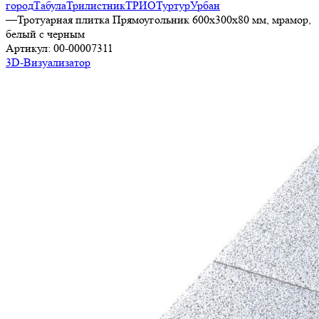
город
Табула
Трилистник
ТРИО
Туртур
Урбан
—
Тротуарная плитка Прямоугольник 600х300х80 мм, мрамор,
белый с черным
Артикул:
00-00007311
3D-Визуализатор