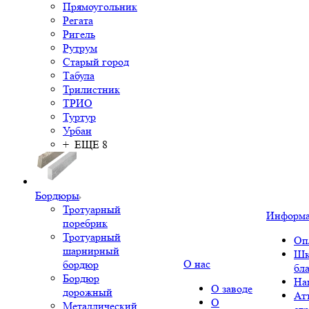
Прямоугольник
Регата
Ригель
Рутрум
Старый город
Табула
Трилистник
ТРИО
Туртур
Урбан
+ ЕЩЕ 8
Бордюры
Тротуарный
Информ
поребрик
Тротуарный
Оп
шарнирный
Шк
О нас
бордюр
бл
Бордюр
На
О заводе
дорожный
Ат
О
Металлический