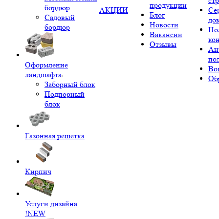
ст
продукции
бордюр
АКЦИИ
Се
Блог
Садовый
до
Новости
бордюр
По
Вакансии
ко
Отзывы
Ан
по
Оформление
Во
ландшафта
Об
Заборный блок
Подпорный
блок
Газонная решетка
Кирпич
Услуги дизайна
!NEW