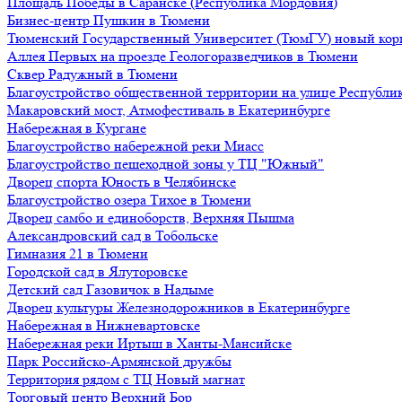
Площадь Победы в Саранске (Республика Мордовия)
Бизнес-центр Пушкин в Тюмени
Тюменский Государственный Университет (ТюмГУ) новый кор
Аллея Первых на проезде Геологоразведчиков в Тюмени
Сквер Радужный в Тюмени
Благоустройство общественной территории на улице Республик
Макаровский мост, Атмофестиваль в Екатеринбурге
Набережная в Кургане
Благоустройство набережной реки Миасс
Благоустройство пешеходной зоны у ТЦ "Южный"
Дворец спорта Юность в Челябинске
Благоустройство озера Тихое в Тюмени
Дворец самбо и единоборств, Верхняя Пышма
Александровский сад в Тобольске
Гимназия 21 в Тюмени
Городской сад в Ялуторовске
Детский сад Газовичок в Надыме
Дворец культуры Железнодорожников в Екатеринбурге
Набережная в Нижневартовске
Набережная реки Иртыш в Ханты-Мансийске
Парк Российско-Армянской дружбы
Территория рядом с ТЦ Новый магнат
Торговый центр Верхний Бор