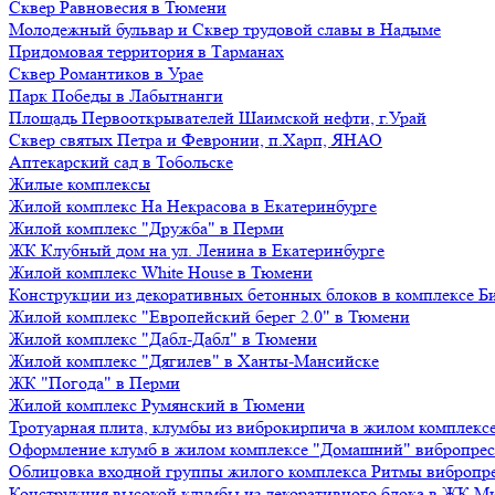
Сквер Равновесия в Тюмени
Молодежный бульвар и Сквер трудовой славы в Надыме
Придомовая территория в Тарманах
Сквер Романтиков в Урае
Парк Победы в Лабытнанги
Площадь Первооткрывателей Шаимской нефти, г.Урай
Сквер святых Петра и Февронии, п.Харп, ЯНАО
Аптекарский сад в Тобольске
Жилые комплексы
Жилой комплекс На Некрасова в Екатеринбурге
Жилой комплекс "Дружба" в Перми
ЖК Клубный дом на ул. Ленина в Екатеринбурге
Жилой комплекс White House в Тюмени
Конструкции из декоративных бетонных блоков в комплексе Б
Жилой комплекс "Европейский берег 2.0" в Тюмени
Жилой комплекс "Дабл-Дабл" в Тюмени
Жилой комплекс "Дягилев" в Ханты-Мансийске
ЖК "Погода" в Перми
Жилой комплекс Румянский в Тюмени
Тротуарная плита, клумбы из виброкирпича в жилом комплекс
Оформление клумб в жилом комплексе "Домашний" вибропре
Облицовка входной группы жилого комплекса Ритмы вибропр
Конструкция высокой клумбы из декоративного блока в ЖК М