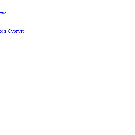
пус
е в Сургуте