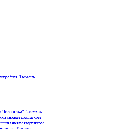
иография, Тюмень
е "Ботаника", Тюмень
ссованным кирпичом
ессованным кирпичом
ириады, Тюмень