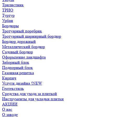
Трилистник
ТРИО
Туртур
Урбан
Бордюры
Тротуарный поребрик
Тротуарный шарнирный бордюр
Бордюр дорожный
Металлический бордюр
Садовый бордюр
Оформление ландшафта
Заборный блок
Подпорный блок
Газонная решетка
Кирпич
Услуги дизайна !NEW
Геотекстиль
Средства для ухода за плиткой
Инструменты для укладки плитки
АКЦИИ
О нас
О заводе