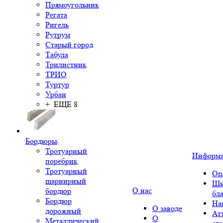
Прямоугольник
Регата
Ригель
Рутрум
Старый город
Табула
Трилистник
ТРИО
Туртур
Урбан
+ ЕЩЕ 8
Бордюры
Тротуарный
Информ
поребрик
Тротуарный
Оп
шарнирный
Шк
О нас
бордюр
бл
Бордюр
На
О заводе
дорожный
Ат
О
Металлический