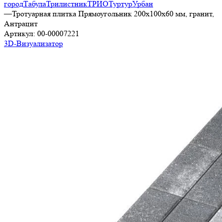
город
Табула
Трилистник
ТРИО
Туртур
Урбан
—
Тротуарная плитка Прямоугольник 200х100х60 мм, гранит,
Антрацит
Артикул:
00-00007221
3D-Визуализатор