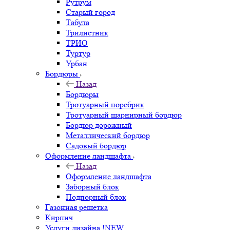
Рутрум
Старый город
Табула
Трилистник
ТРИО
Туртур
Урбан
Бордюры
Назад
Бордюры
Тротуарный поребрик
Тротуарный шарнирный бордюр
Бордюр дорожный
Металлический бордюр
Садовый бордюр
Оформление ландшафта
Назад
Оформление ландшафта
Заборный блок
Подпорный блок
Газонная решетка
Кирпич
Услуги дизайна !NEW