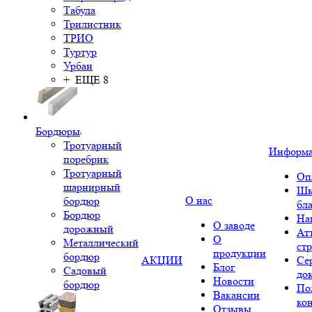
Табула
Трилистник
ТРИО
Туртур
Урбан
+ ЕЩЕ 8
Бордюры
Тротуарный
Информ
поребрик
Тротуарный
Оп
шарнирный
Шк
О нас
бордюр
бл
Бордюр
На
О заводе
дорожный
Ат
О
Металлический
ст
продукции
бордюр
АКЦИИ
Се
Блог
Садовый
до
Новости
бордюр
По
Вакансии
ко
Отзывы