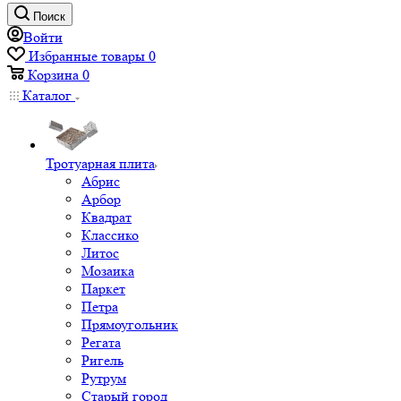
Поиск
Войти
Избранные товары
0
Корзина
0
Каталог
Тротуарная плита
Абрис
Арбор
Квадрат
Классико
Литос
Мозаика
Паркет
Петра
Прямоугольник
Регата
Ригель
Рутрум
Старый город