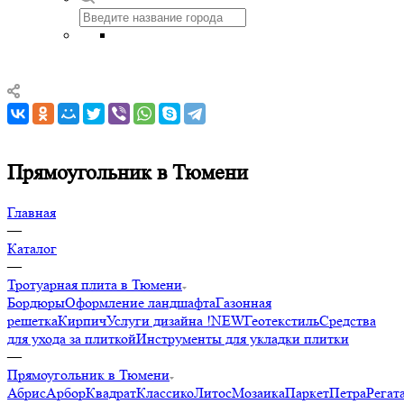
Прямоугольник в Тюмени
Главная
—
Каталог
—
Тротуарная плита в Тюмени
Бордюры
Оформление ландшафта
Газонная
решетка
Кирпич
Услуги дизайна !NEW
Геотекстиль
Средства
для ухода за плиткой
Инструменты для укладки плитки
—
Прямоугольник в Тюмени
Абрис
Арбор
Квадрат
Классико
Литос
Мозаика
Паркет
Петра
Регат