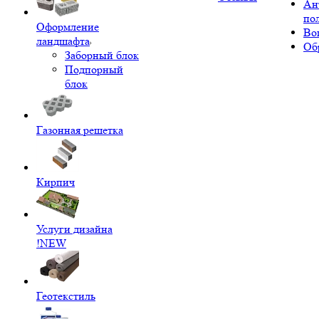
Ан
по
Оформление
Во
ландшафта
Об
Заборный блок
Подпорный
блок
Газонная решетка
Кирпич
Услуги дизайна
!NEW
Геотекстиль