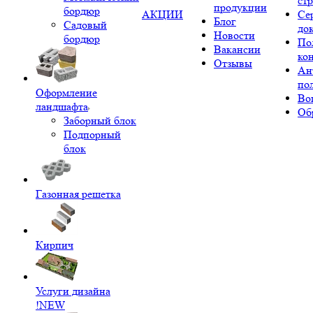
ст
продукции
бордюр
АКЦИИ
Се
Блог
Садовый
до
Новости
бордюр
По
Вакансии
ко
Отзывы
Ан
по
Оформление
Во
ландшафта
Об
Заборный блок
Подпорный
блок
Газонная решетка
Кирпич
Услуги дизайна
!NEW