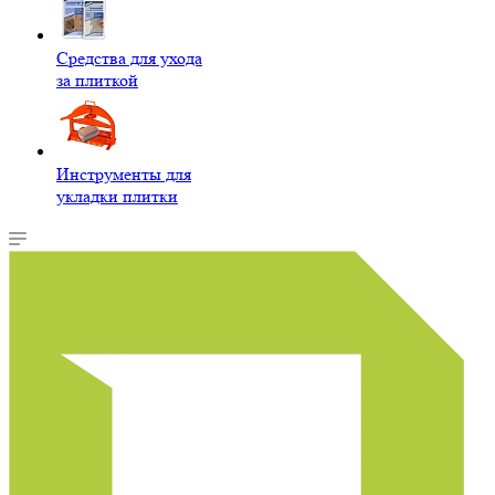
Средства для ухода
за плиткой
Инструменты для
укладки плитки