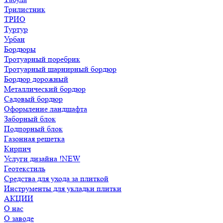
Трилистник
ТРИО
Туртур
Урбан
Бордюры
Тротуарный поребрик
Тротуарный шарнирный бордюр
Бордюр дорожный
Металлический бордюр
Садовый бордюр
Оформление ландшафта
Заборный блок
Подпорный блок
Газонная решетка
Кирпич
Услуги дизайна !NEW
Геотекстиль
Средства для ухода за плиткой
Инструменты для укладки плитки
АКЦИИ
О нас
О заводе