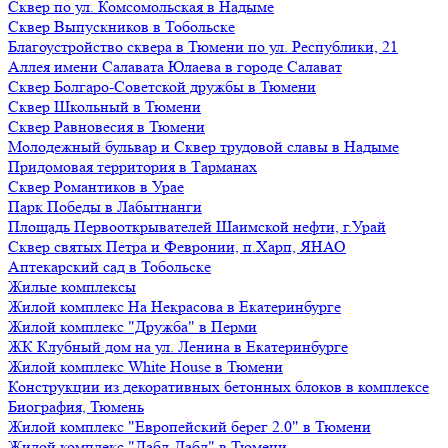
Сквер по ул. Комсомольская в Надыме
Сквер Выпускников в Тобольске
Благоустройство сквера в Тюмени по ул. Республики, 21
Аллея имени Салавата Юлаева в городе Салават
Сквер Болгаро-Советской дружбы в Тюмени
Сквер Школьный в Тюмени
Сквер Равновесия в Тюмени
Молодежный бульвар и Сквер трудовой славы в Надыме
Придомовая территория в Тарманах
Сквер Романтиков в Урае
Парк Победы в Лабытнанги
Площадь Первооткрывателей Шаимской нефти, г.Урай
Сквер святых Петра и Февронии, п.Харп, ЯНАО
Аптекарский сад в Тобольске
Жилые комплексы
Жилой комплекс На Некрасова в Екатеринбурге
Жилой комплекс "Дружба" в Перми
ЖК Клубный дом на ул. Ленина в Екатеринбурге
Жилой комплекс White House в Тюмени
Конструкции из декоративных бетонных блоков в комплексе
Биография, Тюмень
Жилой комплекс "Европейский берег 2.0" в Тюмени
Жилой комплекс "Дабл-Дабл" в Тюмени