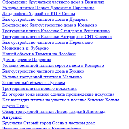
Оформление брусчаткой частного дома в Винзилях
Укладка плитки Паркет Доломит в Паренкина
Ландшафтный дизайн в КП 3 Сосны
Благоустройство частного дома в Дударева
Комплексное благоустройство дома в Комарово
Тротуарная плитка Классико Стандарт в Решетниково
Тротуарная плитка Классико Антрацит в СНТ Сосенка
Благоустройство частного дома в Перевалово
Мощение в п. Зубарево
Новый объект в Тюмени на Лесобазе
Дом в деревне Падерина
Укладка бетонной плитки серого цвета в Комарово
Благоустройство частного дома в Букино
Укладка тротуарной плитки в Мальково
Законченный объект в Луговом
Тротуарная плитка нового поколения
Из огорода тоже можно сделать произведение искусства
Как выглядит плитка на участке в поселке Зеленые Холмы
спустя 2 года
Обзор тротуарной плитки Литос, гладкий Листопад,
Антрацит
Брусчатка Старый город Осень в частном доме
Частное домовладение в Екатеринбурге