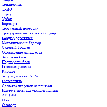
Трилистник
ТРИО
Туртур
Урбан
Бордюры
Тротуарный поребрик
Тротуарный шарнирный бордюр
Бордюр дорожный
Металлический бордюр
Садовый бордюр
Оформление ландшафта
Заборный блок
Подпорный блок
Газонная решетка
Кирпич
Услуги дизайна !NEW
Геотекстиль
Средства для ухода за плиткой
Инструменты для укладки плитки
АКЦИИ
О нас
О заводе