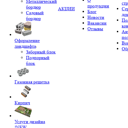
О
Металлический
ст
продукции
бордюр
АКЦИИ
Се
Блог
Садовый
до
Новости
бордюр
По
Вакансии
ко
Отзывы
Ан
по
Оформление
Во
ландшафта
Об
Заборный блок
Подпорный
блок
Газонная решетка
Кирпич
Услуги дизайна
!NEW