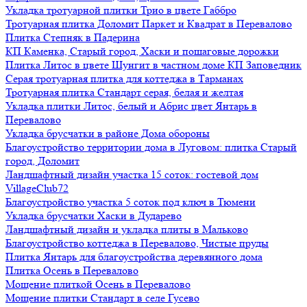
Укладка тротуарной плитки Трио в цвете Габбро
Тротуарная плитка Доломит Паркет и Квадрат в Перевалово
Плитка Степняк в Падерина
КП Каменка, Старый город, Хаски и пошаговые дорожки
Плитка Литос в цвете Шунгит в частном доме КП Заповедник
Серая тротуарная плитка для коттеджа в Тарманах
Тротуарная плитка Стандарт серая, белая и желтая
Укладка плитки Литос, белый и Абрис цвет Янтарь в
Перевалово
Укладка брусчатки в районе Дома обороны
Благоустройство территории дома в Луговом: плитка Старый
город, Доломит
Ландшафтный дизайн участка 15 соток: гостевой дом
VillageClub72
Благоустройство участка 5 соток под ключ в Тюмени
Укладка брусчатки Хаски в Дударево
Ландшафтный дизайн и укладка плиты в Мальково
Благоустройство коттеджа в Перевалово, Чистые пруды
Плитка Янтарь для благоустройства деревянного дома
Плитка Осень в Перевалово
Мощение плиткой Осень в Перевалово
Мощение плитки Стандарт в селе Гусево