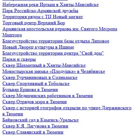
Набережная реки Иртыш в Ханты-Мансийске
Парк Российско-Армянской дружбы
Территория рядом с ТЦ Новый магнат
Торговый центр Верхний Бор
Армянская апостольская церковь им. Святого Месропа
Маштоца
Благоустройство территории базы отдыха Липовое
Нoвый Двoрeц культуры в Ишимe
Благоустройство территории центра "Свой дом"
Парки и скверы
Сквер Шахматный в Ханты-Мансийске
Монастырская заимка «Плодушка» в Челябинске
Сквер Турчаниновых в Соликамске
Сквер Спортивный в Тобольске
Бульвар Ершова в Тюмени
Сквер Медицинских работников в Тюмени
Сквер Отрядов мэра в Тюмени
Сквер с историей географов открыли по улице Дзержинского
в Тюмени
Байновский сад в Каменск-Уральске
Сквер К.Я. Лагунова в Тюмени
Сквер Славянский в Тюмени