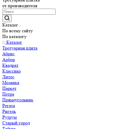
от производителя
Каталог
По всему сайту
По каталогу
Каталог
Тротуарная плита
Абрис
Арбор
Квадрат
Классико
Литос
Мозаика
Паркет
Петра
Прямоугольник
Регата
Ригель
Рутрум
Старый город
Табула