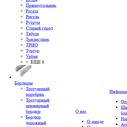
Прямоугольник
Регата
Ригель
Рутрум
Старый город
Табула
Трилистник
ТРИО
Туртур
Урбан
+ ЕЩЕ 8
Бордюры
Тротуарный
Информ
поребрик
Тротуарный
Оп
шарнирный
Шк
бордюр
О нас
бл
Бордюр
На
О заводе
дорожный
Ат