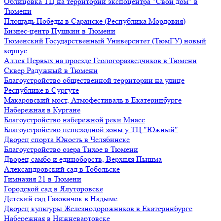
Облицовка ТЦ на территории экспоцентра "Свой дом" в
Тюмени
Площадь Победы в Саранске (Республика Мордовия)
Бизнес-центр Пушкин в Тюмени
Тюменский Государственный Университет (ТюмГУ) новый
корпус
Аллея Первых на проезде Геологоразведчиков в Тюмени
Сквер Радужный в Тюмени
Благоустройство общественной территории на улице
Республике в Сургуте
Макаровский мост, Атмофестиваль в Екатеринбурге
Набережная в Кургане
Благоустройство набережной реки Миасс
Благоустройство пешеходной зоны у ТЦ "Южный"
Дворец спорта Юность в Челябинске
Благоустройство озера Тихое в Тюмени
Дворец самбо и единоборств, Верхняя Пышма
Александровский сад в Тобольске
Гимназия 21 в Тюмени
Городской сад в Ялуторовске
Детский сад Газовичок в Надыме
Дворец культуры Железнодорожников в Екатеринбурге
Набережная в Нижневартовске