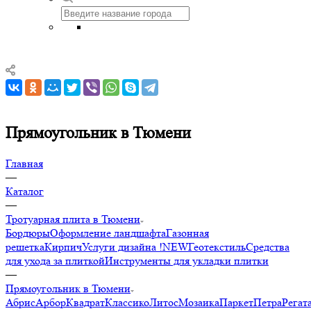
Прямоугольник в Тюмени
Главная
—
Каталог
—
Тротуарная плита в Тюмени
Бордюры
Оформление ландшафта
Газонная
решетка
Кирпич
Услуги дизайна !NEW
Геотекстиль
Средства
для ухода за плиткой
Инструменты для укладки плитки
—
Прямоугольник в Тюмени
Абрис
Арбор
Квадрат
Классико
Литос
Мозаика
Паркет
Петра
Регат