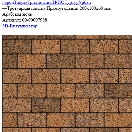
город
Табула
Трилистник
ТРИО
Туртур
Урбан
—
Тротуарная плитка Прямоугольник 200х100х60 мм,
Арабская ночь
Артикул:
00-00007988
3D-Визуализатор