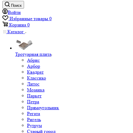
Поиск
Войти
Избранные товары
0
Корзина
0
Каталог
Тротуарная плита
Абрис
Арбор
Квадрат
Классико
Литос
Мозаика
Паркет
Петра
Прямоугольник
Регата
Ригель
Рутрум
Старый город