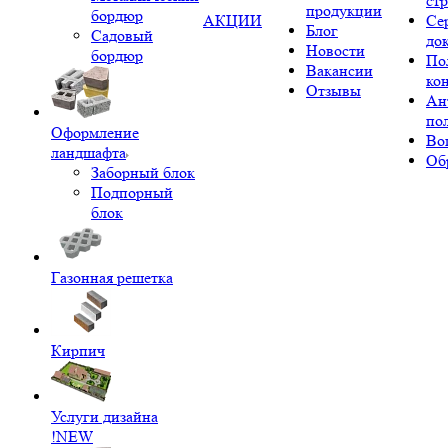
ст
продукции
бордюр
АКЦИИ
Се
Блог
Садовый
до
Новости
бордюр
По
Вакансии
ко
Отзывы
Ан
по
Оформление
Во
ландшафта
Об
Заборный блок
Подпорный
блок
Газонная решетка
Кирпич
Услуги дизайна
!NEW