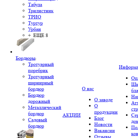
Табула
Трилистник
ТРИО
Туртур
Урбан
+ ЕЩЕ 8
Бордюры
Тротуарный
Информ
поребрик
Тротуарный
Оп
шарнирный
Шк
О нас
бордюр
бл
Бордюр
На
О заводе
дорожный
Ат
О
Металлический
ст
продукции
бордюр
АКЦИИ
Се
Блог
Садовый
до
Новости
бордюр
По
Вакансии
ко
Отзывы