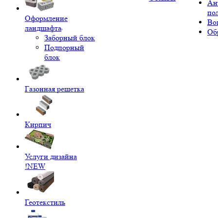
Ан
по
Оформление
Во
ландшафта
Об
Заборный блок
Подпорный
блок
Газонная решетка
Кирпич
Услуги дизайна
!NEW
Геотекстиль