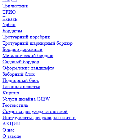
Трилистник
ТРИО
Туртур
Урбан
Бордюры
Тротуарный поребрик
Тротуарный шарнирный бордюр
Бордюр дорожный
Металлический бордюр
Садовый бордюр
Оформление ландшафта
Заборный блок
Подпорный блок
Газонная решетка
Кирпич
Услуги дизайна !NEW
Геотекстиль
Средства для ухода за плиткой
Инструменты для укладки плитки
АКЦИИ
О нас
О заводе