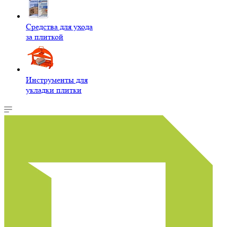
Средства для ухода
за плиткой
Инструменты для
укладки плитки