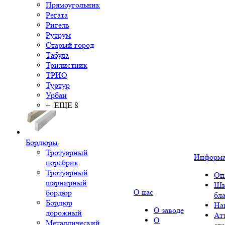
Прямоугольник
Регата
Ригель
Рутрум
Старый город
Табула
Трилистник
ТРИО
Туртур
Урбан
+ ЕЩЕ 8
Бордюры
Тротуарный
Информ
поребрик
Тротуарный
Оп
шарнирный
Шк
О нас
бордюр
бл
Бордюр
На
О заводе
дорожный
Ат
О
Металлический