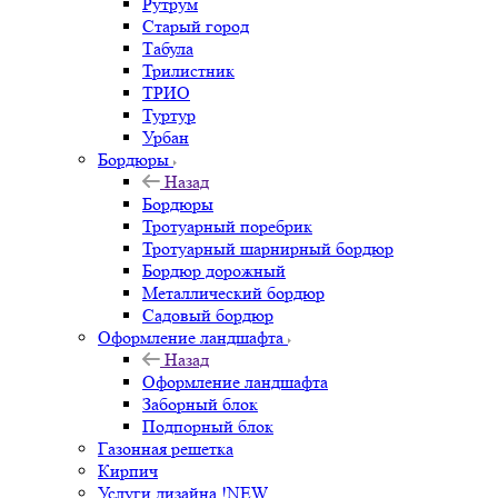
Рутрум
Старый город
Табула
Трилистник
ТРИО
Туртур
Урбан
Бордюры
Назад
Бордюры
Тротуарный поребрик
Тротуарный шарнирный бордюр
Бордюр дорожный
Металлический бордюр
Садовый бордюр
Оформление ландшафта
Назад
Оформление ландшафта
Заборный блок
Подпорный блок
Газонная решетка
Кирпич
Услуги дизайна !NEW