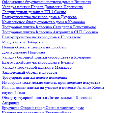
Оформление брусчаткой частного дома в Винзилях
Укладка плитки Паркет Доломит в Паренкина
Ландшафтный дизайн в КП 3 Сосны
Благоустройство частного дома в Дударева
Комплексное благоустройство дома в Комарово
Тротуарная плитка Классико Стандарт в Решетниково
Тротуарная плитка Классико Антрацит в СНТ Сосенка
Благоустройство частного дома в Перевалово
Мощение в п. Зубарево
Новый объект в Тюмени на Лесобазе
Дом в деревне Падерина
Укладка бетонной плитки серого цвета в Комарово
Благоустройство частного дома в Букино
Укладка тротуарной плитки в Мальково
Законченный объект в Луговом
Тротуарная плитка нового поколения
Из огорода тоже можно сделать произведение искусства
Как выглядит плитка на участке в поселке Зеленые Холмы
спустя 2 года
Обзор тротуарной плитки Литос, гладкий Листопад,
Антрацит
Брусчатка Старый город Осень в частном доме
Частное домовладение в Екатеринбурге