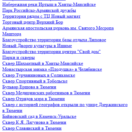
Набережная реки Иртыш в Ханты-Мансийске
Парк Российско-Армянской дружбы
Территория рядом с ТЦ Новый магнат
Торговый центр Верхний Бор
Армянская апостольская церковь им. Святого Месропа
Маштоца
Благоустройство территории базы отдыха Липовое
Нoвый Двoрeц культуры в Ишимe
Благоустройство территории центра "Свой дом"
Парки и скверы
Сквер Шахматный в Ханты-Мансийске
Монастырская заимка «Плодушка» в Челябинске
Сквер Турчаниновых в Соликамске
Сквер Спортивный в Тобольске
Бульвар Ершова в Тюмени
Сквер Медицинских работников в Тюмени
Сквер Отрядов мэра в Тюмени
Сквер с историей географов открыли по улице Дзержинского
в Тюмени
Байновский сад в Каменск-Уральске
Сквер К.Я. Лагунова в Тюмени
Сквер Славянский в Тюмени