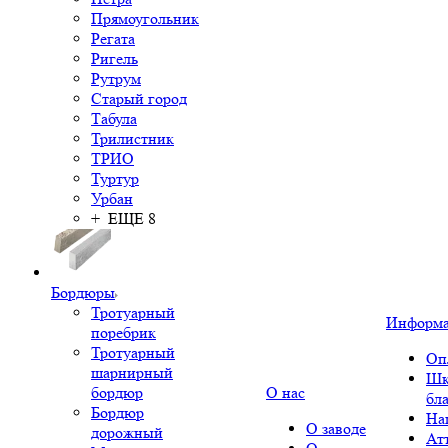
Прямоугольник
Регата
Ригель
Рутрум
Старый город
Табула
Трилистник
ТРИО
Туртур
Урбан
+ ЕЩЕ 8
Бордюры
Тротуарный
Информ
поребрик
Тротуарный
Оп
шарнирный
Шк
бордюр
О нас
бл
Бордюр
На
О заводе
дорожный
Ат