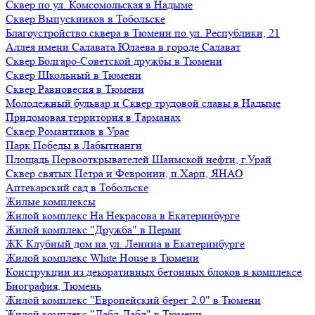
Сквер по ул. Комсомольская в Надыме
Сквер Выпускников в Тобольске
Благоустройство сквера в Тюмени по ул. Республики, 21
Аллея имени Салавата Юлаева в городе Салават
Сквер Болгаро-Советской дружбы в Тюмени
Сквер Школьный в Тюмени
Сквер Равновесия в Тюмени
Молодежный бульвар и Сквер трудовой славы в Надыме
Придомовая территория в Тарманах
Сквер Романтиков в Урае
Парк Победы в Лабытнанги
Площадь Первооткрывателей Шаимской нефти, г.Урай
Сквер святых Петра и Февронии, п.Харп, ЯНАО
Аптекарский сад в Тобольске
Жилые комплексы
Жилой комплекс На Некрасова в Екатеринбурге
Жилой комплекс "Дружба" в Перми
ЖК Клубный дом на ул. Ленина в Екатеринбурге
Жилой комплекс White House в Тюмени
Конструкции из декоративных бетонных блоков в комплексе
Биография, Тюмень
Жилой комплекс "Европейский берег 2.0" в Тюмени
Жилой комплекс "Дабл-Дабл" в Тюмени