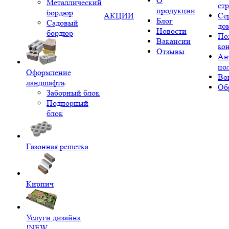
О
Металлический
ст
продукции
бордюр
АКЦИИ
Се
Блог
Садовый
до
Новости
бордюр
По
Вакансии
ко
Отзывы
Ан
по
Оформление
Во
ландшафта
Об
Заборный блок
Подпорный
блок
Газонная решетка
Кирпич
Услуги дизайна
!NEW