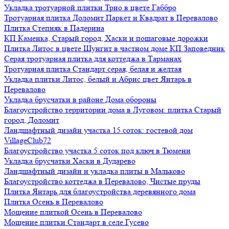
Укладка тротуарной плитки Трио в цвете Габбро
Тротуарная плитка Доломит Паркет и Квадрат в Перевалово
Плитка Степняк в Падерина
КП Каменка, Старый город, Хаски и пошаговые дорожки
Плитка Литос в цвете Шунгит в частном доме КП Заповедник
Серая тротуарная плитка для коттеджа в Тарманах
Тротуарная плитка Стандарт серая, белая и желтая
Укладка плитки Литос, белый и Абрис цвет Янтарь в
Перевалово
Укладка брусчатки в районе Дома обороны
Благоустройство территории дома в Луговом: плитка Старый
город, Доломит
Ландшафтный дизайн участка 15 соток: гостевой дом
VillageClub72
Благоустройство участка 5 соток под ключ в Тюмени
Укладка брусчатки Хаски в Дударево
Ландшафтный дизайн и укладка плиты в Мальково
Благоустройство коттеджа в Перевалово, Чистые пруды
Плитка Янтарь для благоустройства деревянного дома
Плитка Осень в Перевалово
Мощение плиткой Осень в Перевалово
Мощение плитки Стандарт в селе Гусево