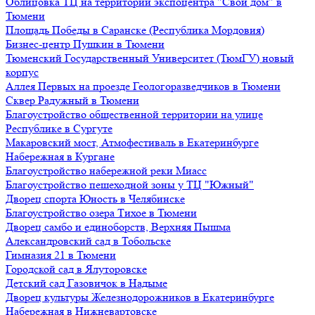
Облицовка ТЦ на территории экспоцентра "Свой дом" в
Тюмени
Площадь Победы в Саранске (Республика Мордовия)
Бизнес-центр Пушкин в Тюмени
Тюменский Государственный Университет (ТюмГУ) новый
корпус
Аллея Первых на проезде Геологоразведчиков в Тюмени
Сквер Радужный в Тюмени
Благоустройство общественной территории на улице
Республике в Сургуте
Макаровский мост, Атмофестиваль в Екатеринбурге
Набережная в Кургане
Благоустройство набережной реки Миасс
Благоустройство пешеходной зоны у ТЦ "Южный"
Дворец спорта Юность в Челябинске
Благоустройство озера Тихое в Тюмени
Дворец самбо и единоборств, Верхняя Пышма
Александровский сад в Тобольске
Гимназия 21 в Тюмени
Городской сад в Ялуторовске
Детский сад Газовичок в Надыме
Дворец культуры Железнодорожников в Екатеринбурге
Набережная в Нижневартовске