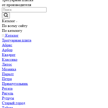
от производителя
Каталог
По всему сайту
По каталогу
Каталог
Тротуарная плита
Абрис
Арбор
Квадрат
Классико
Литос
Мозаика
Паркет
Петра
Прямоугольник
Регата
Ригель
Рутрум
Старый город
Табула