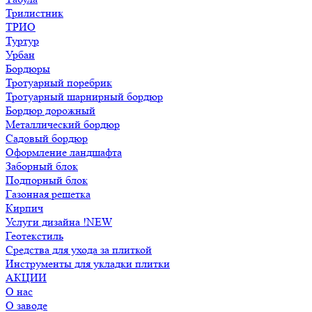
Трилистник
ТРИО
Туртур
Урбан
Бордюры
Тротуарный поребрик
Тротуарный шарнирный бордюр
Бордюр дорожный
Металлический бордюр
Садовый бордюр
Оформление ландшафта
Заборный блок
Подпорный блок
Газонная решетка
Кирпич
Услуги дизайна !NEW
Геотекстиль
Средства для ухода за плиткой
Инструменты для укладки плитки
АКЦИИ
О нас
О заводе