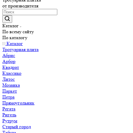
от производителя
Каталог
По всему сайту
По каталогу
Каталог
Тротуарная плита
Абрис
Арбор
Квадрат
Классико
Литос
Мозаика
Паркет
Петра
Прямоугольник
Регата
Ригель
Рутрум
Старый город
Табула