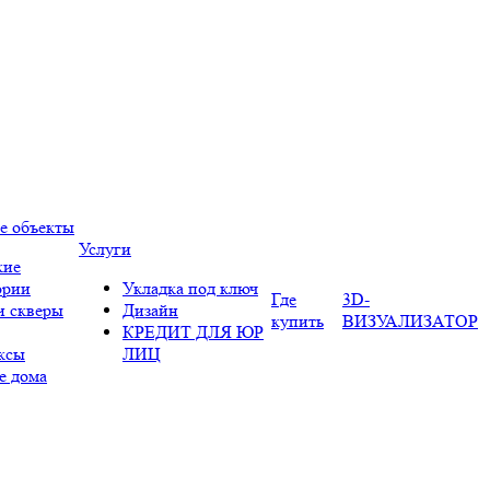
е объекты
Услуги
кие
ории
Укладка под ключ
Где
3D-
и скверы
Дизайн
купить
ВИЗУАЛИЗАТОР
КРЕДИТ ДЛЯ ЮР
ксы
ЛИЦ
е дома