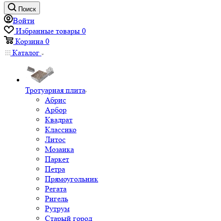
Поиск
Войти
Избранные товары
0
Корзина
0
Каталог
Тротуарная плита
Абрис
Арбор
Квадрат
Классико
Литос
Мозаика
Паркет
Петра
Прямоугольник
Регата
Ригель
Рутрум
Старый город