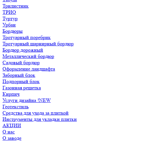
Трилистник
ТРИО
Туртур
Урбан
Бордюры
Тротуарный поребрик
Тротуарный шарнирный бордюр
Бордюр дорожный
Металлический бордюр
Садовый бордюр
Оформление ландшафта
Заборный блок
Подпорный блок
Газонная решетка
Кирпич
Услуги дизайна !NEW
Геотекстиль
Средства для ухода за плиткой
Инструменты для укладки плитки
АКЦИИ
О нас
О заводе