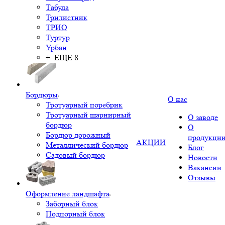
Табула
Трилистник
ТРИО
Туртур
Урбан
+ ЕЩЕ 8
Бордюры
О нас
Тротуарный поребрик
Тротуарный шарнирный
О заводе
бордюр
О
Бордюр дорожный
продукци
АКЦИИ
Металлический бордюр
Блог
Садовый бордюр
Новости
Вакансии
Отзывы
Оформление ландшафта
Заборный блок
Подпорный блок