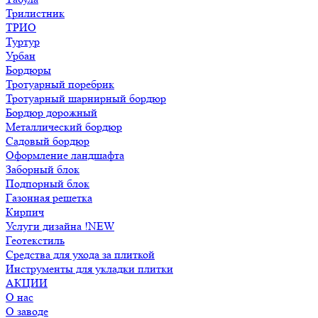
Трилистник
ТРИО
Туртур
Урбан
Бордюры
Тротуарный поребрик
Тротуарный шарнирный бордюр
Бордюр дорожный
Металлический бордюр
Садовый бордюр
Оформление ландшафта
Заборный блок
Подпорный блок
Газонная решетка
Кирпич
Услуги дизайна !NEW
Геотекстиль
Средства для ухода за плиткой
Инструменты для укладки плитки
АКЦИИ
О нас
О заводе