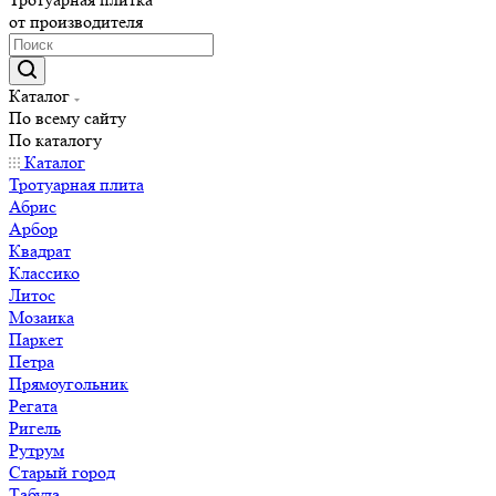
от производителя
Каталог
По всему сайту
По каталогу
Каталог
Тротуарная плита
Абрис
Арбор
Квадрат
Классико
Литос
Мозаика
Паркет
Петра
Прямоугольник
Регата
Ригель
Рутрум
Старый город
Табула