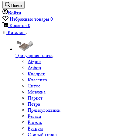
Поиск
Войти
Избранные товары
0
Корзина
0
Каталог
Тротуарная плита
Абрис
Арбор
Квадрат
Классико
Литос
Мозаика
Паркет
Петра
Прямоугольник
Регата
Ригель
Рутрум
Старый город