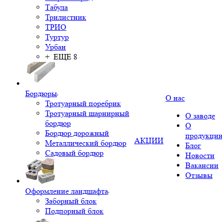
Табула
Трилистник
ТРИО
Туртур
Урбан
+ ЕЩЕ 8
Бордюры
О нас
Тротуарный поребрик
Тротуарный шарнирный
О заводе
бордюр
О
Бордюр дорожный
продукци
АКЦИИ
Металлический бордюр
Блог
Садовый бордюр
Новости
Вакансии
Отзывы
Оформление ландшафта
Заборный блок
Подпорный блок