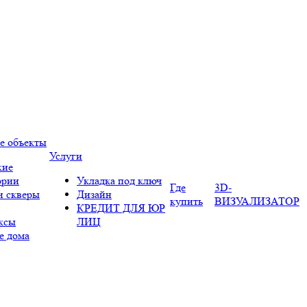
е объекты
Услуги
кие
ории
Укладка под ключ
Где
3D-
и скверы
Дизайн
купить
ВИЗУАЛИЗАТОР
КРЕДИТ ДЛЯ ЮР
ксы
ЛИЦ
е дома