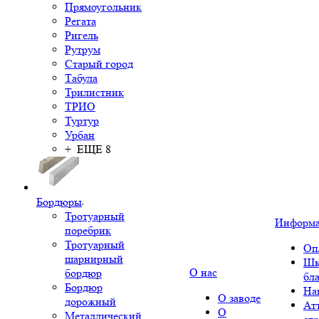
Прямоугольник
Регата
Ригель
Рутрум
Старый город
Табула
Трилистник
ТРИО
Туртур
Урбан
+ ЕЩЕ 8
Бордюры
Тротуарный
Информ
поребрик
Тротуарный
Оп
шарнирный
Шк
О нас
бордюр
бл
Бордюр
На
О заводе
дорожный
Ат
О
Металлический