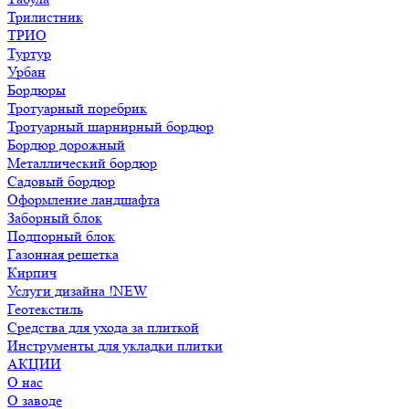
Трилистник
ТРИО
Туртур
Урбан
Бордюры
Тротуарный поребрик
Тротуарный шарнирный бордюр
Бордюр дорожный
Металлический бордюр
Садовый бордюр
Оформление ландшафта
Заборный блок
Подпорный блок
Газонная решетка
Кирпич
Услуги дизайна !NEW
Геотекстиль
Средства для ухода за плиткой
Инструменты для укладки плитки
АКЦИИ
О нас
О заводе