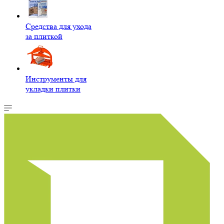
Средства для ухода
за плиткой
Инструменты для
укладки плитки