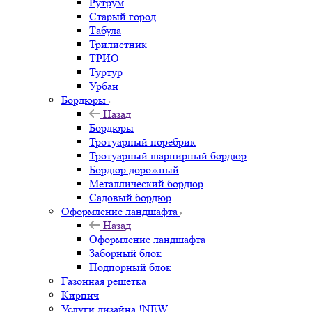
Рутрум
Старый город
Табула
Трилистник
ТРИО
Туртур
Урбан
Бордюры
Назад
Бордюры
Тротуарный поребрик
Тротуарный шарнирный бордюр
Бордюр дорожный
Металлический бордюр
Садовый бордюр
Оформление ландшафта
Назад
Оформление ландшафта
Заборный блок
Подпорный блок
Газонная решетка
Кирпич
Услуги дизайна !NEW