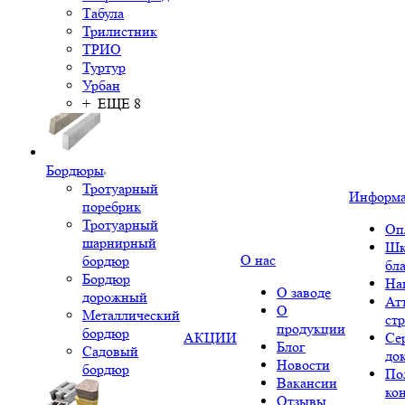
Табула
Трилистник
ТРИО
Туртур
Урбан
+ ЕЩЕ 8
Бордюры
Тротуарный
Информ
поребрик
Тротуарный
Оп
шарнирный
Шк
О нас
бордюр
бл
Бордюр
На
О заводе
дорожный
Ат
О
Металлический
ст
продукции
бордюр
АКЦИИ
Се
Блог
Садовый
до
Новости
бордюр
По
Вакансии
ко
Отзывы