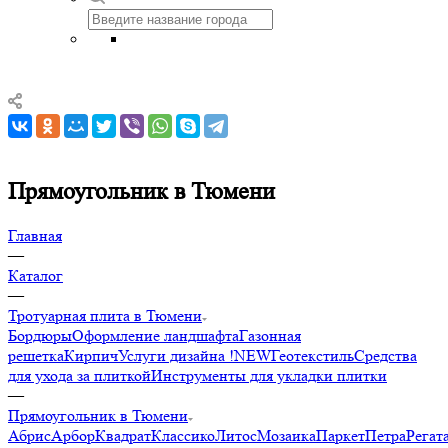
Прямоугольник в Тюмени
Главная
—
Каталог
—
Тротуарная плита в Тюмени
Бордюры
Оформление ландшафта
Газонная
решетка
Кирпич
Услуги дизайна !NEW
Геотекстиль
Средства
для ухода за плиткой
Инструменты для укладки плитки
—
Прямоугольник в Тюмени
Абрис
Арбор
Квадрат
Классико
Литос
Мозаика
Паркет
Петра
Регат