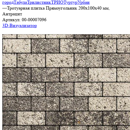
город
Табула
Трилистник
ТРИО
Туртур
Урбан
—
Тротуарная плитка Прямоугольник 200х100х40 мм,
Антрацит
Артикул:
00-00007096
3D-Визуализатор