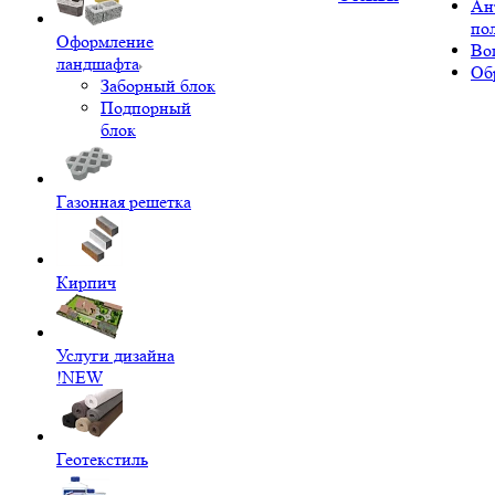
Ан
по
Оформление
Во
ландшафта
Об
Заборный блок
Подпорный
блок
Газонная решетка
Кирпич
Услуги дизайна
!NEW
Геотекстиль