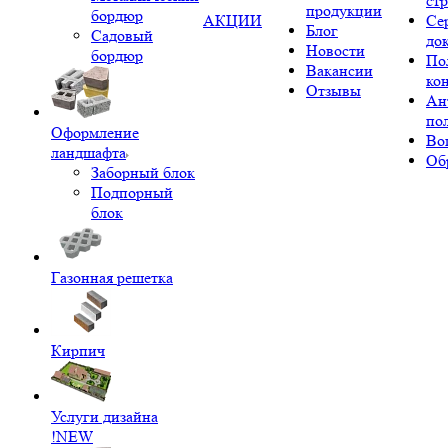
ст
продукции
бордюр
АКЦИИ
Се
Блог
Садовый
до
Новости
бордюр
По
Вакансии
ко
Отзывы
Ан
по
Оформление
Во
ландшафта
Об
Заборный блок
Подпорный
блок
Газонная решетка
Кирпич
Услуги дизайна
!NEW