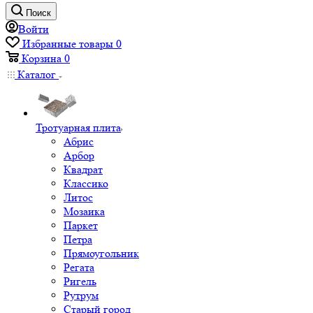
Поиск
Войти
Избранные товары
0
Корзина
0
Каталог
Тротуарная плита
Абрис
Арбор
Квадрат
Классико
Литос
Мозаика
Паркет
Петра
Прямоугольник
Регата
Ригель
Рутрум
Старый город