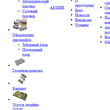
О
Металлический
ст
продукции
бордюр
АКЦИИ
Се
Блог
Садовый
до
Новости
бордюр
По
Вакансии
ко
Отзывы
Ан
по
Оформление
Во
ландшафта
Об
Заборный блок
Подпорный
блок
Газонная решетка
Кирпич
Услуги дизайна
!NEW