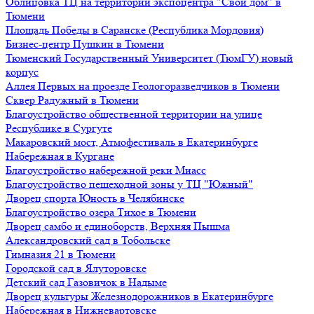
Облицовка ТЦ на территории экспоцентра "Свой дом" в
Тюмени
Площадь Победы в Саранске (Республика Мордовия)
Бизнес-центр Пушкин в Тюмени
Тюменский Государственный Университет (ТюмГУ) новый
корпус
Аллея Первых на проезде Геологоразведчиков в Тюмени
Сквер Радужный в Тюмени
Благоустройство общественной территории на улице
Республике в Сургуте
Макаровский мост, Атмофестиваль в Екатеринбурге
Набережная в Кургане
Благоустройство набережной реки Миасс
Благоустройство пешеходной зоны у ТЦ "Южный"
Дворец спорта Юность в Челябинске
Благоустройство озера Тихое в Тюмени
Дворец самбо и единоборств, Верхняя Пышма
Александровский сад в Тобольске
Гимназия 21 в Тюмени
Городской сад в Ялуторовске
Детский сад Газовичок в Надыме
Дворец культуры Железнодорожников в Екатеринбурге
Набережная в Нижневартовске