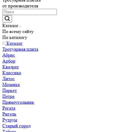
от производителя
Каталог
По всему сайту
По каталогу
Каталог
Тротуарная плита
Абрис
Арбор
Квадрат
Классико
Литос
Мозаика
Паркет
Петра
Прямоугольник
Регата
Ригель
Рутрум
Старый город
Табула