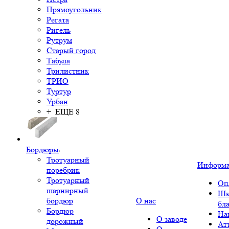
Прямоугольник
Регата
Ригель
Рутрум
Старый город
Табула
Трилистник
ТРИО
Туртур
Урбан
+ ЕЩЕ 8
Бордюры
Тротуарный
Информ
поребрик
Тротуарный
Оп
шарнирный
Шк
бордюр
О нас
бл
Бордюр
На
О заводе
дорожный
Ат