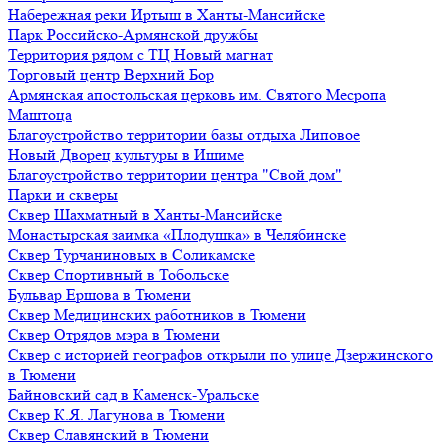
Набережная реки Иртыш в Ханты-Мансийске
Парк Российско-Армянской дружбы
Территория рядом с ТЦ Новый магнат
Торговый центр Верхний Бор
Армянская апостольская церковь им. Святого Месропа
Маштоца
Благоустройство территории базы отдыха Липовое
Нoвый Двoрeц культуры в Ишимe
Благоустройство территории центра "Свой дом"
Парки и скверы
Сквер Шахматный в Ханты-Мансийске
Монастырская заимка «Плодушка» в Челябинске
Сквер Турчаниновых в Соликамске
Сквер Спортивный в Тобольске
Бульвар Ершова в Тюмени
Сквер Медицинских работников в Тюмени
Сквер Отрядов мэра в Тюмени
Сквер с историей географов открыли по улице Дзержинского
в Тюмени
Байновский сад в Каменск-Уральске
Сквер К.Я. Лагунова в Тюмени
Сквер Славянский в Тюмени