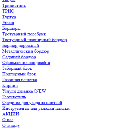
Трилистник
ТРИО
Туртур
Урбан
Бордюры
Тротуарный поребрик
Тротуарный шарнирный бордюр
Бордюр дорожный
Металлический бордюр
Садовый бордюр
Оформление ландшафта
Заборный блок
Подпорный блок
Газонная решетка
Кирпич
Услуги дизайна !NEW
Геотекстиль
Средства для ухода за плиткой
Инструменты для укладки плитки
АКЦИИ
О нас
О заводе