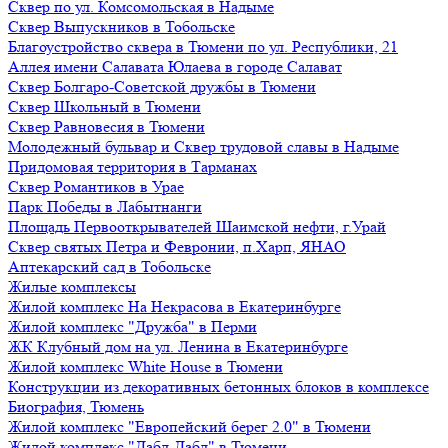
Сквер по ул. Комсомольская в Надыме
Сквер Выпускников в Тобольске
Благоустройство сквера в Тюмени по ул. Республики, 21
Аллея имени Салавата Юлаева в городе Салават
Сквер Болгаро-Советской дружбы в Тюмени
Сквер Школьный в Тюмени
Сквер Равновесия в Тюмени
Молодежный бульвар и Сквер трудовой славы в Надыме
Придомовая территория в Тарманах
Сквер Романтиков в Урае
Парк Победы в Лабытнанги
Площадь Первооткрывателей Шаимской нефти, г.Урай
Сквер святых Петра и Февронии, п.Харп, ЯНАО
Аптекарский сад в Тобольске
Жилые комплексы
Жилой комплекс На Некрасова в Екатеринбурге
Жилой комплекс "Дружба" в Перми
ЖК Клубный дом на ул. Ленина в Екатеринбурге
Жилой комплекс White House в Тюмени
Конструкции из декоративных бетонных блоков в комплексе
Биография, Тюмень
Жилой комплекс "Европейский берег 2.0" в Тюмени
Жилой комплекс "Дабл-Дабл" в Тюмени