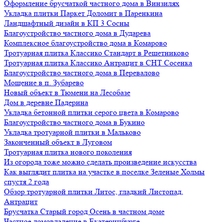
Оформление брусчаткой частного дома в Винзилях
Укладка плитки Паркет Доломит в Паренкина
Ландшафтный дизайн в КП 3 Сосны
Благоустройство частного дома в Дударева
Комплексное благоустройство дома в Комарово
Тротуарная плитка Классико Стандарт в Решетниково
Тротуарная плитка Классико Антрацит в СНТ Сосенка
Благоустройство частного дома в Перевалово
Мощение в п. Зубарево
Новый объект в Тюмени на Лесобазе
Дом в деревне Падерина
Укладка бетонной плитки серого цвета в Комарово
Благоустройство частного дома в Букино
Укладка тротуарной плитки в Мальково
Законченный объект в Луговом
Тротуарная плитка нового поколения
Из огорода тоже можно сделать произведение искусства
Как выглядит плитка на участке в поселке Зеленые Холмы
спустя 2 года
Обзор тротуарной плитки Литос, гладкий Листопад,
Антрацит
Брусчатка Старый город Осень в частном доме
Частное домовладение в Екатеринбурге