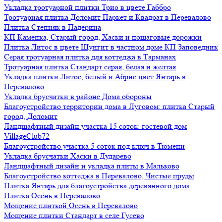
Укладка тротуарной плитки Трио в цвете Габбро
Тротуарная плитка Доломит Паркет и Квадрат в Перевалово
Плитка Степняк в Падерина
КП Каменка, Старый город, Хаски и пошаговые дорожки
Плитка Литос в цвете Шунгит в частном доме КП Заповедник
Серая тротуарная плитка для коттеджа в Тарманах
Тротуарная плитка Стандарт серая, белая и желтая
Укладка плитки Литос, белый и Абрис цвет Янтарь в
Перевалово
Укладка брусчатки в районе Дома обороны
Благоустройство территории дома в Луговом: плитка Старый
город, Доломит
Ландшафтный дизайн участка 15 соток: гостевой дом
VillageClub72
Благоустройство участка 5 соток под ключ в Тюмени
Укладка брусчатки Хаски в Дударево
Ландшафтный дизайн и укладка плиты в Мальково
Благоустройство коттеджа в Перевалово, Чистые пруды
Плитка Янтарь для благоустройства деревянного дома
Плитка Осень в Перевалово
Мощение плиткой Осень в Перевалово
Мощение плитки Стандарт в селе Гусево