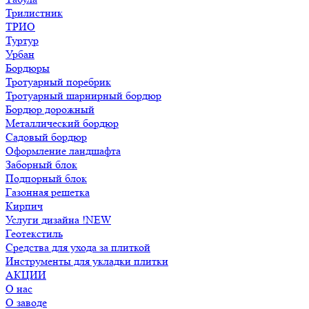
Трилистник
ТРИО
Туртур
Урбан
Бордюры
Тротуарный поребрик
Тротуарный шарнирный бордюр
Бордюр дорожный
Металлический бордюр
Садовый бордюр
Оформление ландшафта
Заборный блок
Подпорный блок
Газонная решетка
Кирпич
Услуги дизайна !NEW
Геотекстиль
Средства для ухода за плиткой
Инструменты для укладки плитки
АКЦИИ
О нас
О заводе