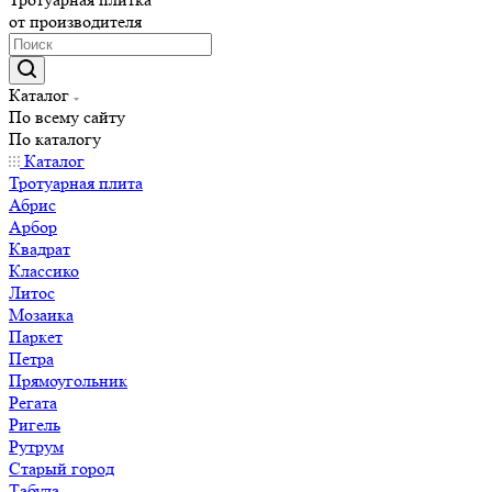
от производителя
Каталог
По всему сайту
По каталогу
Каталог
Тротуарная плита
Абрис
Арбор
Квадрат
Классико
Литос
Мозаика
Паркет
Петра
Прямоугольник
Регата
Ригель
Рутрум
Старый город
Табула