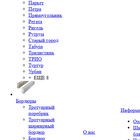
Паркет
Петра
Прямоугольник
Регата
Ригель
Рутрум
Старый город
Табула
Трилистник
ТРИО
Туртур
Урбан
+ ЕЩЕ 8
Бордюры
Тротуарный
Информ
поребрик
Тротуарный
Оп
шарнирный
Шк
бордюр
О нас
бл
Бордюр