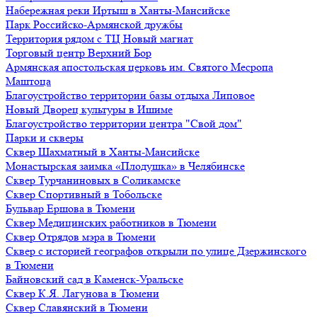
Набережная реки Иртыш в Ханты-Мансийске
Парк Российско-Армянской дружбы
Территория рядом с ТЦ Новый магнат
Торговый центр Верхний Бор
Армянская апостольская церковь им. Святого Месропа
Маштоца
Благоустройство территории базы отдыха Липовое
Нoвый Двoрeц культуры в Ишимe
Благоустройство территории центра "Свой дом"
Парки и скверы
Сквер Шахматный в Ханты-Мансийске
Монастырская заимка «Плодушка» в Челябинске
Сквер Турчаниновых в Соликамске
Сквер Спортивный в Тобольске
Бульвар Ершова в Тюмени
Сквер Медицинских работников в Тюмени
Сквер Отрядов мэра в Тюмени
Сквер с историей географов открыли по улице Дзержинского
в Тюмени
Байновский сад в Каменск-Уральске
Сквер К.Я. Лагунова в Тюмени
Сквер Славянский в Тюмени