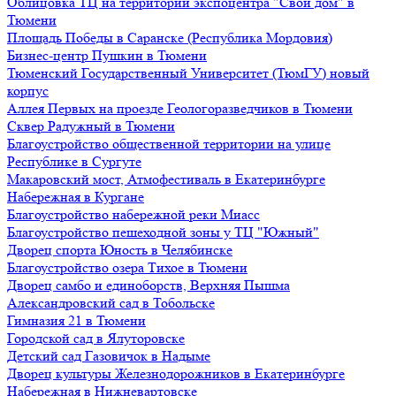
Облицовка ТЦ на территории экспоцентра "Свой дом" в
Тюмени
Площадь Победы в Саранске (Республика Мордовия)
Бизнес-центр Пушкин в Тюмени
Тюменский Государственный Университет (ТюмГУ) новый
корпус
Аллея Первых на проезде Геологоразведчиков в Тюмени
Сквер Радужный в Тюмени
Благоустройство общественной территории на улице
Республике в Сургуте
Макаровский мост, Атмофестиваль в Екатеринбурге
Набережная в Кургане
Благоустройство набережной реки Миасс
Благоустройство пешеходной зоны у ТЦ "Южный"
Дворец спорта Юность в Челябинске
Благоустройство озера Тихое в Тюмени
Дворец самбо и единоборств, Верхняя Пышма
Александровский сад в Тобольске
Гимназия 21 в Тюмени
Городской сад в Ялуторовске
Детский сад Газовичок в Надыме
Дворец культуры Железнодорожников в Екатеринбурге
Набережная в Нижневартовске