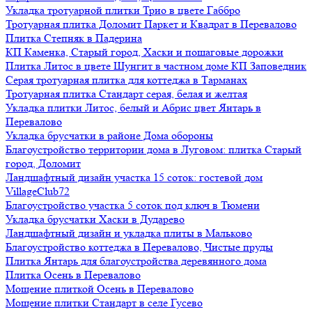
Укладка тротуарной плитки Трио в цвете Габбро
Тротуарная плитка Доломит Паркет и Квадрат в Перевалово
Плитка Степняк в Падерина
КП Каменка, Старый город, Хаски и пошаговые дорожки
Плитка Литос в цвете Шунгит в частном доме КП Заповедник
Серая тротуарная плитка для коттеджа в Тарманах
Тротуарная плитка Стандарт серая, белая и желтая
Укладка плитки Литос, белый и Абрис цвет Янтарь в
Перевалово
Укладка брусчатки в районе Дома обороны
Благоустройство территории дома в Луговом: плитка Старый
город, Доломит
Ландшафтный дизайн участка 15 соток: гостевой дом
VillageClub72
Благоустройство участка 5 соток под ключ в Тюмени
Укладка брусчатки Хаски в Дударево
Ландшафтный дизайн и укладка плиты в Мальково
Благоустройство коттеджа в Перевалово, Чистые пруды
Плитка Янтарь для благоустройства деревянного дома
Плитка Осень в Перевалово
Мощение плиткой Осень в Перевалово
Мощение плитки Стандарт в селе Гусево