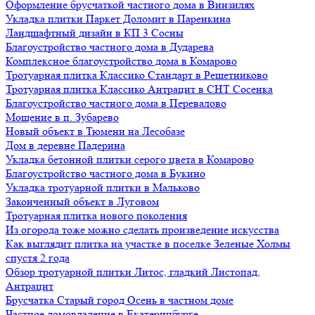
Оформление брусчаткой частного дома в Винзилях
Укладка плитки Паркет Доломит в Паренкина
Ландшафтный дизайн в КП 3 Сосны
Благоустройство частного дома в Дударева
Комплексное благоустройство дома в Комарово
Тротуарная плитка Классико Стандарт в Решетниково
Тротуарная плитка Классико Антрацит в СНТ Сосенка
Благоустройство частного дома в Перевалово
Мощение в п. Зубарево
Новый объект в Тюмени на Лесобазе
Дом в деревне Падерина
Укладка бетонной плитки серого цвета в Комарово
Благоустройство частного дома в Букино
Укладка тротуарной плитки в Мальково
Законченный объект в Луговом
Тротуарная плитка нового поколения
Из огорода тоже можно сделать произведение искусства
Как выглядит плитка на участке в поселке Зеленые Холмы
спустя 2 года
Обзор тротуарной плитки Литос, гладкий Листопад,
Антрацит
Брусчатка Старый город Осень в частном доме
Частное домовладение в Екатеринбурге