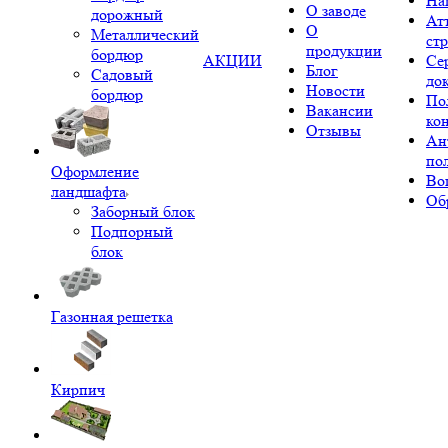
На
О заводе
дорожный
Ат
О
Металлический
ст
продукции
бордюр
АКЦИИ
Се
Блог
Садовый
до
Новости
бордюр
По
Вакансии
ко
Отзывы
Ан
по
Оформление
Во
ландшафта
Об
Заборный блок
Подпорный
блок
Газонная решетка
Кирпич