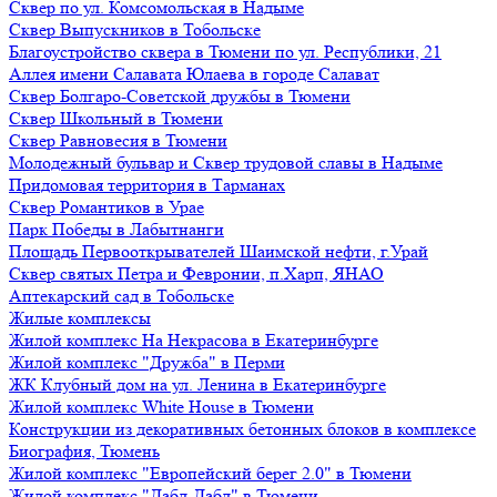
Сквер по ул. Комсомольская в Надыме
Сквер Выпускников в Тобольске
Благоустройство сквера в Тюмени по ул. Республики, 21
Аллея имени Салавата Юлаева в городе Салават
Сквер Болгаро-Советской дружбы в Тюмени
Сквер Школьный в Тюмени
Сквер Равновесия в Тюмени
Молодежный бульвар и Сквер трудовой славы в Надыме
Придомовая территория в Тарманах
Сквер Романтиков в Урае
Парк Победы в Лабытнанги
Площадь Первооткрывателей Шаимской нефти, г.Урай
Сквер святых Петра и Февронии, п.Харп, ЯНАО
Аптекарский сад в Тобольске
Жилые комплексы
Жилой комплекс На Некрасова в Екатеринбурге
Жилой комплекс "Дружба" в Перми
ЖК Клубный дом на ул. Ленина в Екатеринбурге
Жилой комплекс White House в Тюмени
Конструкции из декоративных бетонных блоков в комплексе
Биография, Тюмень
Жилой комплекс "Европейский берег 2.0" в Тюмени
Жилой комплекс "Дабл-Дабл" в Тюмени