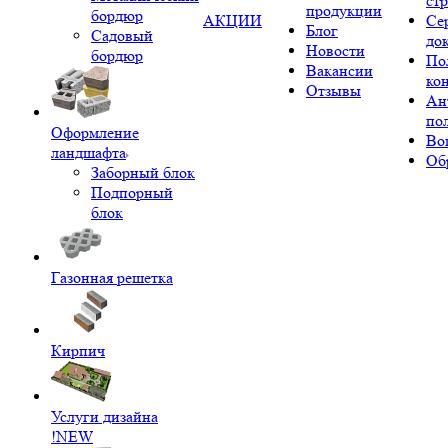
ст
продукции
бордюр
АКЦИИ
Се
Блог
Садовый
до
Новости
бордюр
По
Вакансии
ко
Отзывы
Ан
по
Оформление
Во
ландшафта
Об
Заборный блок
Подпорный
блок
Газонная решетка
Кирпич
Услуги дизайна
!NEW