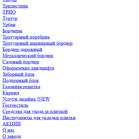
Трилистник
ТРИО
Туртур
Урбан
Бордюры
Тротуарный поребрик
Тротуарный шарнирный бордюр
Бордюр дорожный
Металлический бордюр
Садовый бордюр
Оформление ландшафта
Заборный блок
Подпорный блок
Газонная решетка
Кирпич
Услуги дизайна !NEW
Геотекстиль
Средства для ухода за плиткой
Инструменты для укладки плитки
АКЦИИ
О нас
О заводе