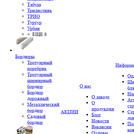
Табула
Трилистник
ТРИО
Туртур
Урбан
+ ЕЩЕ 8
Бордюры
Тротуарный
Информ
поребрик
Тротуарный
Оп
шарнирный
Шк
О нас
бордюр
бл
Бордюр
На
О заводе
дорожный
Ат
О
Металлический
ст
продукции
бордюр
АКЦИИ
Се
Блог
Садовый
до
Новости
бордюр
По
Вакансии
ко
Отзывы