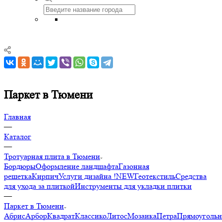
Паркет в Тюмени
Главная
—
Каталог
—
Тротуарная плита в Тюмени
Бордюры
Оформление ландшафта
Газонная
решетка
Кирпич
Услуги дизайна !NEW
Геотекстиль
Средства
для ухода за плиткой
Инструменты для укладки плитки
—
Паркет в Тюмени
Абрис
Арбор
Квадрат
Классико
Литос
Мозаика
Петра
Прямоуголь