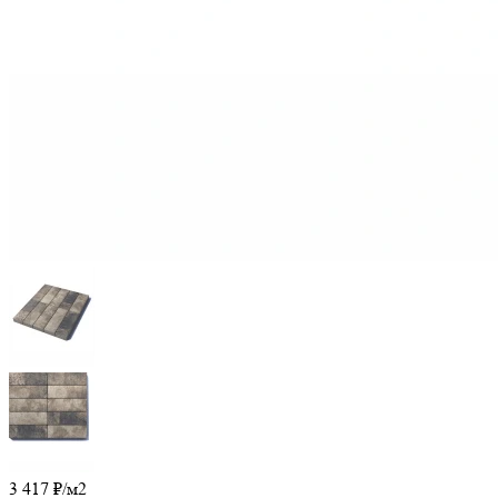
3 417
₽
/м2