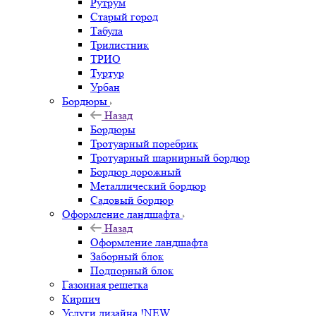
Рутрум
Старый город
Табула
Трилистник
ТРИО
Туртур
Урбан
Бордюры
Назад
Бордюры
Тротуарный поребрик
Тротуарный шарнирный бордюр
Бордюр дорожный
Металлический бордюр
Садовый бордюр
Оформление ландшафта
Назад
Оформление ландшафта
Заборный блок
Подпорный блок
Газонная решетка
Кирпич
Услуги дизайна !NEW