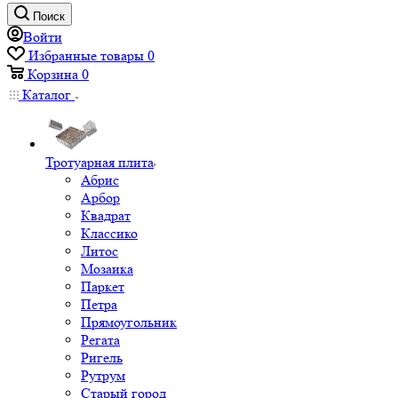
Поиск
Войти
Избранные товары
0
Корзина
0
Каталог
Тротуарная плита
Абрис
Арбор
Квадрат
Классико
Литос
Мозаика
Паркет
Петра
Прямоугольник
Регата
Ригель
Рутрум
Старый город