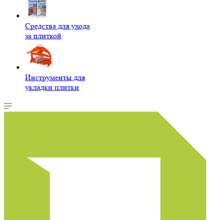
Средства для ухода
за плиткой
Инструменты для
укладки плитки