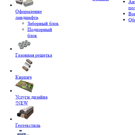
Ан
по
Оформление
Во
ландшафта
Об
Заборный блок
Подпорный
блок
Газонная решетка
Кирпич
Услуги дизайна
!NEW
Геотекстиль