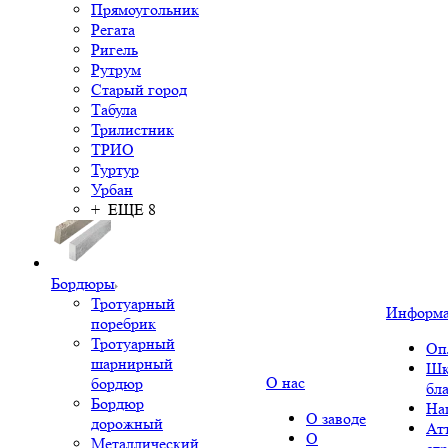
Прямоугольник
Регата
Ригель
Рутрум
Старый город
Табула
Трилистник
ТРИО
Туртур
Урбан
+ ЕЩЕ 8
Бордюры
Тротуарный
Информ
поребрик
Тротуарный
Оп
шарнирный
Шк
О нас
бордюр
бл
Бордюр
На
О заводе
дорожный
Ат
О
Металлический